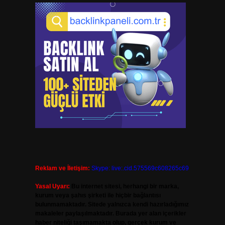
Reklam ve İletişim:
Skype: live:.cid.575569c608265c69
Yasal Uyarı:
Bu internet sitesi, herhangi bir marka,
kurum veya şahıs şirketi ile hiçbir bağlantısı
bulunmamaktadır. Sitede yalnızca kendi hazırladığımız
makaleler paylaşılmaktadır. Burada yer alan içerikler
haber niteliği taşımamakta olup, gerçek kurum ve