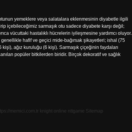
otunun yemeklere veya salatalara eklenmesinin diyabetle ilgili
işirip içebileceğimiz sarmaşık otu sadece diyabete karşı değil;
Ayrıca vücuttaki hastalıklı hücrelerin iyileşmesine yardımcı oluyor.
 genellikle hafif ve geçici mide-bağırsak şikayetleri; ishal (75
6 kişi), ağız kuruluğu (6 kişi). Sarmaşık çiçeğinin faydaları
nılan popüler bitkilerden biridir. Birçok dekoratif ve sağlık
ttps://memici.com.tr
knight online
nttgame
Sitemap