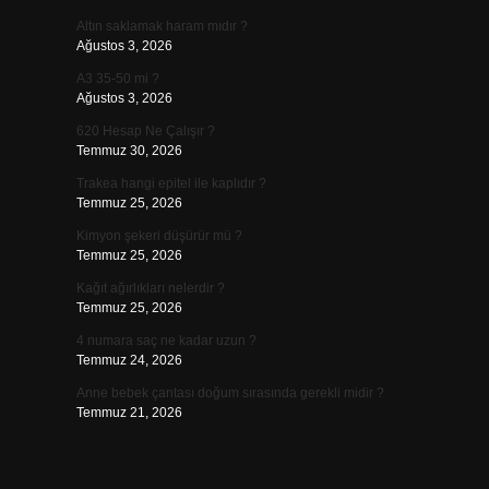
Altın saklamak haram mıdır ?
Ağustos 3, 2026
A3 35-50 mi ?
Ağustos 3, 2026
620 Hesap Ne Çalışır ?
Temmuz 30, 2026
Trakea hangi epitel ile kaplıdır ?
Temmuz 25, 2026
Kimyon şekeri düşürür mü ?
Temmuz 25, 2026
Kağıt ağırlıkları nelerdir ?
Temmuz 25, 2026
4 numara saç ne kadar uzun ?
Temmuz 24, 2026
Anne bebek çantası doğum sırasında gerekli midir ?
Temmuz 21, 2026