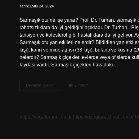
Tarih: Eylül 24, 2024
Sarmaşık otu ne işe yarar? Prof. Dr. Turhan, sarmaşık 
rahatsızlıklara da iyi geldiğini açıkladı. Dr. Turhan, “P
tansiyon ve kolesterol gibi hastalıklara da iyi geliyor. 
Sarmaşık otu yan etkileri nelerdir? Bildirilen yan etkiler
kişi), karın ve mide ağrısı (38 kişi), bulantı ve kusma (2
nelerdir? Sarmaşık çiçekleri evlerde veya ofislerde kulla
faydası vardır. Sarmaşık çiçekleri havadaki…
Sarmaşık
Devamını okuyun
2 Yorum
Otu
Nedir
https://yogaforum.com.tr
https://ozoglunakliyat.com.tr
h