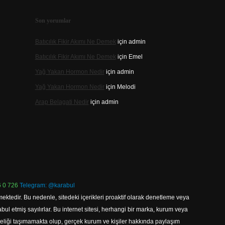
Son yorumlar
Batıcılık Fikir Akımı Ne Demek
için
admin
Batıcılık Fikir Akımı Ne Demek
için
Emel
Yağ Yakan Hormon Nedir
için
admin
Yağ Yakan Hormon Nedir
için
Melodi
Arap Belagati Nedir
için
admin
 0 726
Telegram: @karabul
ektedir. Bu nedenle, sitedeki içerikleri proaktif olarak denetleme veya
 etmiş sayılırlar. Bu internet sitesi, herhangi bir marka, kurum veya
niteliği taşımamakta olup, gerçek kurum ve kişiler hakkında paylaşım