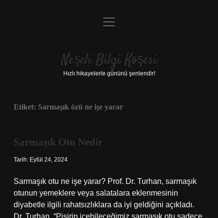
menüyü
Anasayfa
aç
Gizlilik Politikası
Neşeli Bilgi Köşesi
Yasal Uyarı
Hızlı hikayelerle gününü şenlendir!
Hakkımızda
Etiket:
Sarmaşık özü ne işe yarar
Sarmaşık Otu Nedir
Tarih: Eylül 24, 2024
Sarmaşık otu ne işe yarar? Prof. Dr. Turhan, sarmaşık
otunun yemeklere veya salatalara eklenmesinin
diyabetle ilgili rahatsızlıklara da iyi geldiğini açıkladı.
Dr. Turhan, “Pişirip içebileceğimiz sarmaşık otu sadece