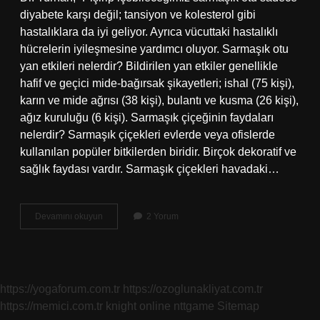
diyabete karşı değil; tansiyon ve kolesterol gibi
hastalıklara da iyi geliyor. Ayrıca vücuttaki hastalıklı
hücrelerin iyileşmesine yardımcı oluyor. Sarmaşık otu
yan etkileri nelerdir? Bildirilen yan etkiler genellikle
hafif ve geçici mide-bağırsak şikayetleri; ishal (75 kişi),
karın ve mide ağrısı (38 kişi), bulantı ve kusma (26 kişi),
ağız kuruluğu (6 kişi). Sarmaşık çiçeğinin faydaları
nelerdir? Sarmaşık çiçekleri evlerde veya ofislerde
kullanılan popüler bitkilerden biridir. Birçok dekoratif ve
sağlık faydası vardır. Sarmaşık çiçekleri havadaki…
Sarmaşık
Devamını okuyun
2 Yorum
Otu
Nedir
https://yogaforum.com.tr
https://ozoglunakliyat.com.tr
https://memici.com.tr
knight online
nttgame
Sitemap