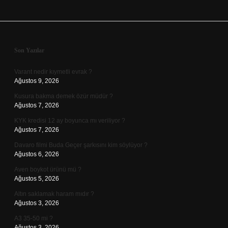
Sidebar
Son Yazılar
Varant nedir kıymetli evrak ?
Ağustos 9, 2026
Kusura bakma demek özür müdür ?
Ağustos 7, 2026
KYK kredisi 12 ay boyunca mı veriliyor ?
Ağustos 7, 2026
Davaro filmi Buda Geçer şarkısını kim söylüyor ?
Ağustos 6, 2026
Aven boykot ürünü mü ?
Ağustos 5, 2026
Altın saklamak haram mıdır ?
Ağustos 3, 2026
A3 35-50 mi ?
Ağustos 3, 2026