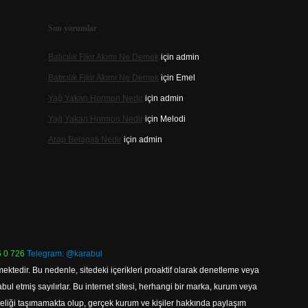
Son yorumlar
Batıcılık Fikir Akımı Ne Demek
için
admin
Batıcılık Fikir Akımı Ne Demek
için
Emel
Yağ Yakan Hormon Nedir
için
admin
Yağ Yakan Hormon Nedir
için
Melodi
Arap Belagati Nedir
için
admin
 0 726
Telegram: @karabul
ektedir. Bu nedenle, sitedeki içerikleri proaktif olarak denetleme veya
 etmiş sayılırlar. Bu internet sitesi, herhangi bir marka, kurum veya
niteliği taşımamakta olup, gerçek kurum ve kişiler hakkında paylaşım