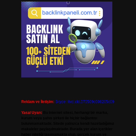
Reklam ve İletişim:
Skype: live:.cid.575569c608265c69
Yasal Uyarı:
Bu internet sitesi, herhangi bir marka,
kurum veya şahıs şirketi ile hiçbir bağlantısı
bulunmamaktadır. Sitede yalnızca kendi hazırladığımız
makaleler paylaşılmaktadır. Burada yer alan içerikler
haber niteliği taşımamakta olup, gerçek kurum ve