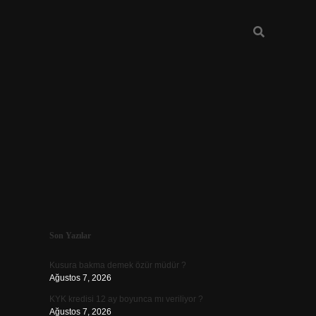
Sidebar
Son Yazılar
ilbet yeni 
Kusura bakma demek özür müdür ?
Ağustos 7, 2026
KYK kredisi 12 ay boyunca mı veriliyor ?
Ağustos 7, 2026