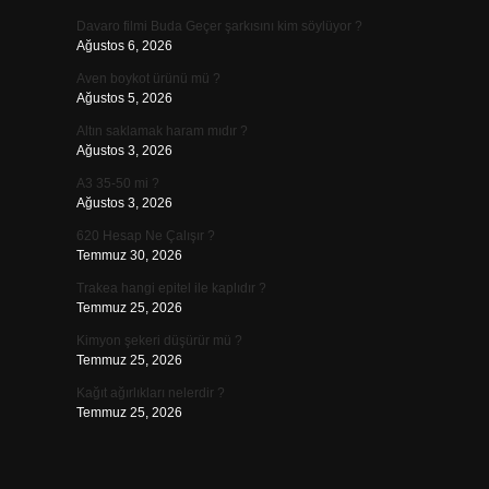
Davaro filmi Buda Geçer şarkısını kim söylüyor ?
Ağustos 6, 2026
Aven boykot ürünü mü ?
Ağustos 5, 2026
Altın saklamak haram mıdır ?
Ağustos 3, 2026
A3 35-50 mi ?
Ağustos 3, 2026
620 Hesap Ne Çalışır ?
Temmuz 30, 2026
Trakea hangi epitel ile kaplıdır ?
Temmuz 25, 2026
Kimyon şekeri düşürür mü ?
Temmuz 25, 2026
Kağıt ağırlıkları nelerdir ?
Temmuz 25, 2026