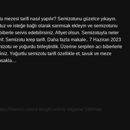
u mezesi tarifi nasıl yapılır? Semizotunu güzelce yıkayın.
 tuz ve isteğe bağlı olarak sarımsak ekleyin ve semizotunu
biberle servis edebilirsiniz. Afiyet olsun. Semizotuyla neler
arif. Semizotu krep tarifi. Daha fazla makale.. 7 Haziran 2023
zotu ve yoğurdu birleştirdik. Üzerine serpilen acı biberlerle
iz. Yoğurtlu semizotu tarifi özellikle et, tavuk ve meze
rımsakla…
ttps://memici.com.tr
knight online
nttgame
Sitemap