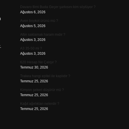
Davaro filmi Buda Geçer şarkısını kim söylüyor ?
Ağustos 6, 2026
n
Aven boykot ürünü mü ?
Ağustos 5, 2026
Altın saklamak haram mıdır ?
Ağustos 3, 2026
.
A3 35-50 mi ?
Ağustos 3, 2026
620 Hesap Ne Çalışır ?
Temmuz 30, 2026
Trakea hangi epitel ile kaplıdır ?
Temmuz 25, 2026
Kimyon şekeri düşürür mü ?
Temmuz 25, 2026
Kağıt ağırlıkları nelerdir ?
Temmuz 25, 2026