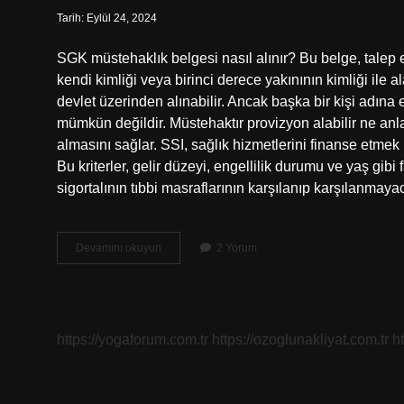
Tarih: Eylül 24, 2024
SGK müstehaklık belgesi nasıl alınır? Bu belge, talep
kendi kimliği veya birinci derece yakınının kimliği ile ala
devlet üzerinden alınabilir. Ancak başka bir kişi adına
mümkün değildir. Müstehaktır provizyon alabilir ne an
almasını sağlar. SSI, sağlık hizmetlerini finanse etmek iç
Bu kriterler, gelir düzeyi, engellilik durumu ve yaş gibi
sigortalının tıbbi masraflarının karşılanıp karşılanma
Sgk
Devamını okuyun
2 Yorum
Müsatahak
Ne
Demek
https://yogaforum.com.tr
https://ozoglunakliyat.com.tr
h