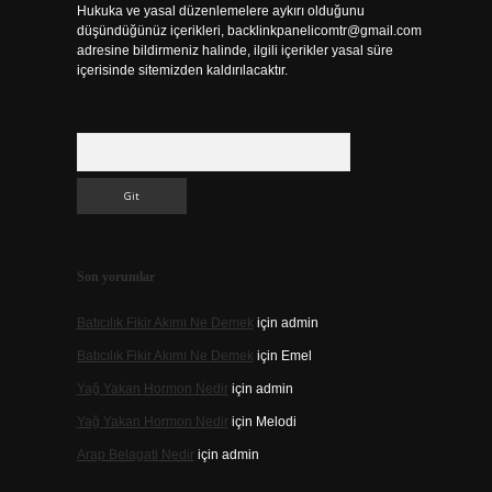
Hukuka ve yasal düzenlemelere aykırı olduğunu
düşündüğünüz içerikleri,
backlinkpanelicomtr@gmail.com
adresine bildirmeniz halinde, ilgili içerikler yasal süre
içerisinde sitemizden kaldırılacaktır.
Arama
Son yorumlar
Batıcılık Fikir Akımı Ne Demek
için
admin
Batıcılık Fikir Akımı Ne Demek
için
Emel
Yağ Yakan Hormon Nedir
için
admin
Yağ Yakan Hormon Nedir
için
Melodi
Arap Belagati Nedir
için
admin