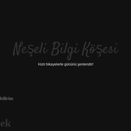
Neşeli Bilgi Köşesi
Hızlı hikayelerle gününü şenlendir!
bilirim
ek