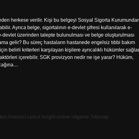
 eden herkese verilir. Kişi bu belgeyi Sosyal Sigorta Kurumunda
bilir. Ayrıca belge, sigortalının e-devlet şifresi kullanılarak e-
 e-devlet üzerinden talepte bulunulması ve belge oluşturulması
lama gelir? Bu süreç hastaların hastanede engelsiz tıbbi bakım
in belirli kriterleri karşılayan kişilere ayrıcalıklı hükümler sağlar
 faktörleri içerebilir. SGK provizyon nedir ne işe yarar? Hüküm,
yacağına…
ttps://memici.com.tr
knight online
nttgame
Sitemap