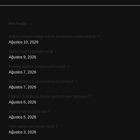
Sidebar
Son Yazılar
Nüfus cüzdanı hangi kurum tarafından verilmektedir ?
Ağustos 10, 2026
Varant nedir kıymetli evrak ?
Ağustos 9, 2026
Kusura bakma demek özür müdür ?
Ağustos 7, 2026
KYK kredisi 12 ay boyunca mı veriliyor ?
Ağustos 7, 2026
Davaro filmi Buda Geçer şarkısını kim söylüyor ?
Ağustos 6, 2026
Aven boykot ürünü mü ?
Ağustos 5, 2026
Altın saklamak haram mıdır ?
Ağustos 3, 2026