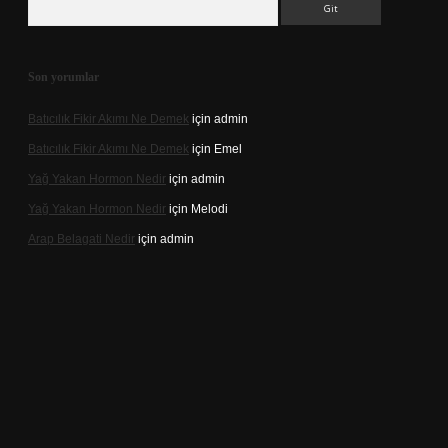
Son yorumlar
Batıcılık Fikir Akımı Ne Demek
için
admin
Batıcılık Fikir Akımı Ne Demek
için
Emel
Yağ Yakan Hormon Nedir
için
admin
Yağ Yakan Hormon Nedir
için
Melodi
Arap Belagati Nedir
için
admin
ilbet yeni giriş adresi