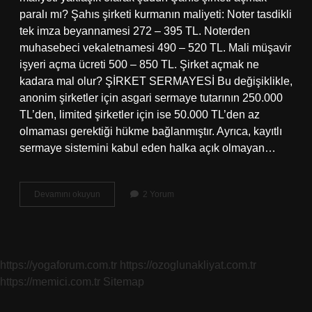
paralı mı? Şahıs şirketi kurmanın maliyeti: Noter tasdikli
tek imza beyannamesi 272 – 395 TL. Noterden
muhasebeci vekaletnamesi 490 – 520 TL. Mali müşavir
işyeri açma ücreti 500 – 850 TL. Şirket açmak ne
kadara mal olur? ŞİRKET SERMAYESİ Bu değişiklikle,
anonim şirketler için asgari sermaye tutarının 250.000
TL’den, limited şirketler için ise 50.000 TL’den az
olmaması gerektiği hükme bağlanmıştır. Ayrıca, kayıtlı
sermaye sistemini kabul eden halka açık olmayan…
Şahıs
Devamını okuyun
2 Yorum
Şirketi
Acmak
Kac
Tl
https://yogaforum.com.tr
https://ozoglunakliyat.com.tr
https://memici.com.tr
Sitemap