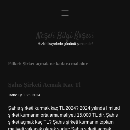
menüyü
Anasayfa
aç
Gizlilik Politikası
Neşeli Bilgi Köşesi
Yasal Uyarı
Hızlı hikayelerle gününü şenlendir!
Hakkımızda
Etiket:
Şirket açmak ne kadara mal olur
Şahıs Şirketi Acmak Kac Tl
Tarih: Eylül 25, 2024
Şahıs şirketi kurmak kaç TL 2024? 2024 yılında limited
şirket kurmanın ortalama maliyeti 15.000 TL’dir. Şahıs
şirket açmak kaç TL? Şahıs şirketi kurmanın toplam
maliyeti yaklaşık olarak şudur: Şahıs şirketi açmak