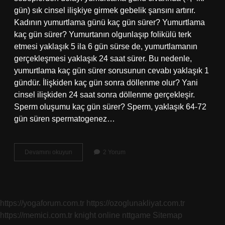
gün) sık cinsel ilişkiye girmek gebelik şansını artırır.
Kadının yumurtlama günü kaç gün sürer? Yumurtlama
kaç gün sürer? Yumurtanın olgunlaşıp folikülü terk
etmesi yaklaşık 5 ila 6 gün sürse de, yumurtlamanın
gerçekleşmesi yaklaşık 24 saat sürer. Bu nedenle,
yumurtlama kaç gün sürer sorusunun cevabı yaklaşık 1
gündür. İlişkiden kaç gün sonra döllenme olur? Yani
cinsel ilişkiden 24 saat sonra döllenme gerçekleşir.
Sperm oluşumu kaç gün sürer? Sperm, yaklaşık 64-72
gün süren spermatogenez…
Üreme
Devamını okuyun
2 Yorum
Kaç
Gün
Sürer
https://yogaforum.com.tr
https://ozoglunakliyat.com.tr
https://memici.com.tr
knight online
nttgame
Sitemap