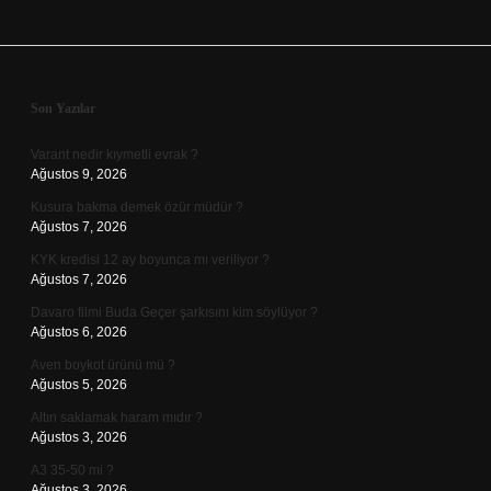
Sidebar
Son Yazılar
Varant nedir kıymetli evrak ?
Ağustos 9, 2026
Kusura bakma demek özür müdür ?
Ağustos 7, 2026
KYK kredisi 12 ay boyunca mı veriliyor ?
Ağustos 7, 2026
Davaro filmi Buda Geçer şarkısını kim söylüyor ?
Ağustos 6, 2026
Aven boykot ürünü mü ?
Ağustos 5, 2026
Altın saklamak haram mıdır ?
Ağustos 3, 2026
A3 35-50 mi ?
Ağustos 3, 2026