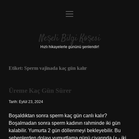
menüyü
Anasayfa
aç
Gizlilik Politikası
Neşeli Bilgi Köşesi
Yasal Uyarı
Hızlı hikayelerle gününü şenlendir!
Hakkımızda
Etiket:
Sperm vajinada kaç gün kalır
Üreme Kaç Gün Sürer
Tarih: Eylül 23, 2024
Boşaldıktan sonra sperm kaç gün canlı kalır?
Boşalmadan sonra sperm kadının rahminde iki gün
kalabilir. Yumurta 2 gün döllenmeyi bekleyebilir. Bu
sebeplerden dolayı yumurtlama günü civarında (+,- iki