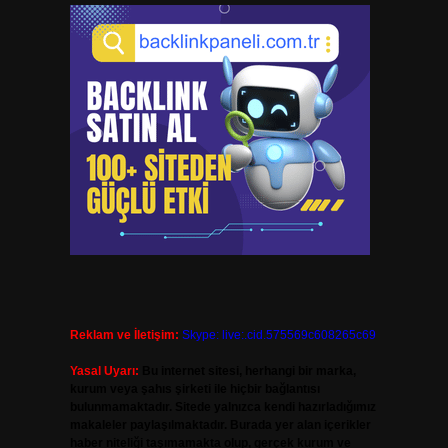
Reklam ve İletişim:
Skype: live:.cid.575569c608265c69
Yasal Uyarı:
Bu internet sitesi, herhangi bir marka,
kurum veya şahıs şirketi ile hiçbir bağlantısı
bulunmamaktadır. Sitede yalnızca kendi hazırladığımız
makaleler paylaşılmaktadır. Burada yer alan içerikler
haber niteliği taşımamakta olup, gerçek kurum ve