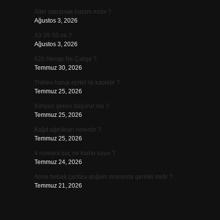
Altın saklamak haram mıdır ?
Ağustos 3, 2026
A3 35-50 mi ?
Ağustos 3, 2026
620 Hesap Ne Çalışır ?
Temmuz 30, 2026
Trakea hangi epitel ile kaplıdır ?
:
Temmuz 25, 2026
Kimyon şekeri düşürür mü ?
Temmuz 25, 2026
Kağıt ağırlıkları nelerdir ?
Temmuz 25, 2026
4 numara saç ne kadar uzun ?
Temmuz 24, 2026
Anne bebek çantası doğum sırasında gerekli midir ?
Temmuz 21, 2026