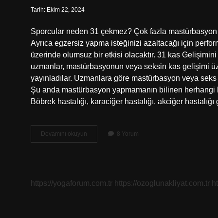
Tarih: Ekim 22, 2024
Sporcular neden 31 çekmez? Çok fazla mastürbasyon yo
Ayrıca egzersiz yapma isteğinizi azaltacağı için perfo
üzerinde olumsuz bir etkisi olacaktır. 31 kas Gelişimi
uzmanlar, mastürbasyonun veya seksin kas gelişimi üzer
yayınladılar. Uzmanlara göre mastürbasyon veya seks he
Şu anda mastürbasyon yapmamanın bilinen herhangi bir s
Böbrek hastalığı, karaciğer hastalığı, akciğer hastalığı
31
Devamını okuyun
8 Yorum
Testosteronu
Azaltır
Mi
https://yogaforum.com.tr
https://ozoglunakliyat.com.tr
h