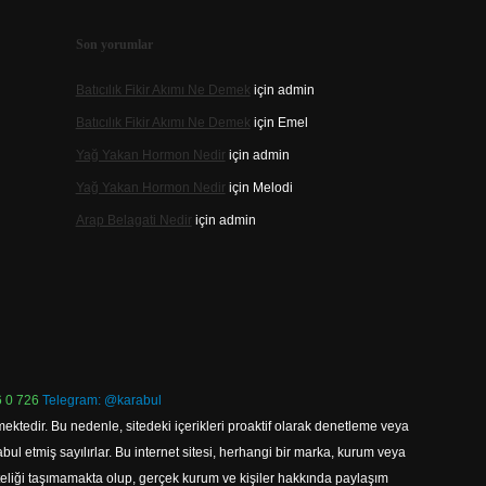
Son yorumlar
Batıcılık Fikir Akımı Ne Demek
için
admin
Batıcılık Fikir Akımı Ne Demek
için
Emel
Yağ Yakan Hormon Nedir
için
admin
Yağ Yakan Hormon Nedir
için
Melodi
Arap Belagati Nedir
için
admin
 0 726
Telegram: @karabul
ektedir. Bu nedenle, sitedeki içerikleri proaktif olarak denetleme veya
 etmiş sayılırlar. Bu internet sitesi, herhangi bir marka, kurum veya
niteliği taşımamakta olup, gerçek kurum ve kişiler hakkında paylaşım