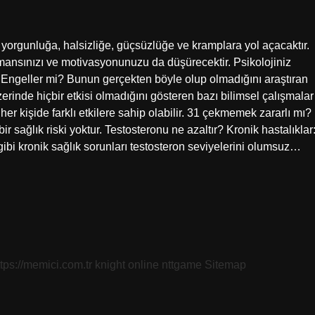
rgunluğa, halsizliğe, güçsüzlüğe ve kramplara yol açacaktır.
rmansınızı ve motivasyonunuzu da düşürecektir. Psikolojiniz
ni Engeller mi? Bunun gerçekten böyle olup olmadığını araştıran
inde hiçbir etkisi olmadığını gösteren bazı bilimsel çalışmalar
r kişide farklı etkilere sahip olabilir. 31 çekmemek zararlı mı?
ağlık riski yoktur. Testosteronu ne azaltır? Kronik hastalıklar
 gibi kronik sağlık sorunları testosteron seviyelerini olumsuz…
ttps://memici.com.tr
knight online
nttgame
Sitemap