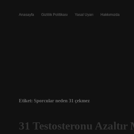
Anasayfa
Gizlilik Politikası
Yasal Uyarı
Hakkımızda
Etiket:
Sporcular neden 31 çekmez
31 Testosteronu Azaltır 