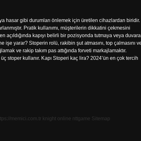
a hasar gibi durumları önlemek için üretilen cihazlardan biridir.
lanmıştır. Pratik kullanımı, müşterilerin dikkatini çekmesini
n açıldığında kapıyı belirli bir pozisyonda tutmaya veya duvara
e işe yarar? Stoperin rolü, rakibin şut atmasını, top çalmasını v
amak ve rakip takım pas attığında forveti markajlamaktır.
ç stoper kullanır. Kapı Stoperi kaç lira? 2024’ün en çok tercih
ttps://memici.com.tr
knight online
nttgame
Sitemap