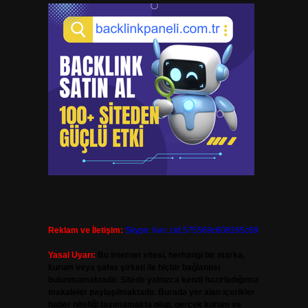
Reklam ve İletişim:
Skype: live:.cid.575569c608265c69
Yasal Uyarı:
Bu internet sitesi, herhangi bir marka,
kurum veya şahıs şirketi ile hiçbir bağlantısı
bulunmamaktadır. Sitede yalnızca kendi hazırladığımız
makaleler paylaşılmaktadır. Burada yer alan içerikler
haber niteliği taşımamakta olup, gerçek kurum ve