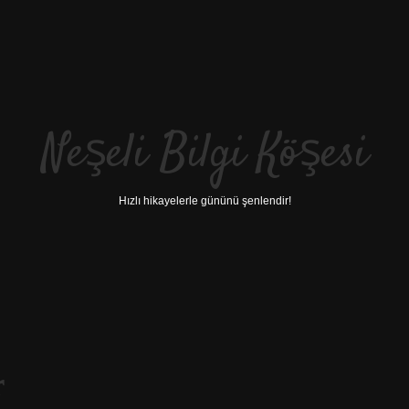
Neşeli Bilgi Köşesi
Hızlı hikayelerle gününü şenlendir!
r