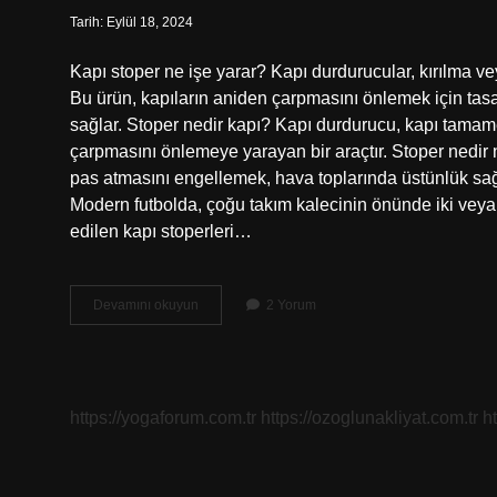
Tarih: Eylül 18, 2024
Kapı stoper ne işe yarar? Kapı durdurucular, kırılma vey
Bu ürün, kapıların aniden çarpmasını önlemek için tasar
sağlar. Stoper nedir kapı? Kapı durdurucu, kapı tamame
çarpmasını önlemeye yarayan bir araçtır. Stoper nedir n
pas atmasını engellemek, hava toplarında üstünlük sağl
Modern futbolda, çoğu takım kalecinin önünde iki veya ü
edilen kapı stoperleri…
Kapı
Devamını okuyun
2 Yorum
Kolu
Stoperi
Nedir
https://yogaforum.com.tr
https://ozoglunakliyat.com.tr
h