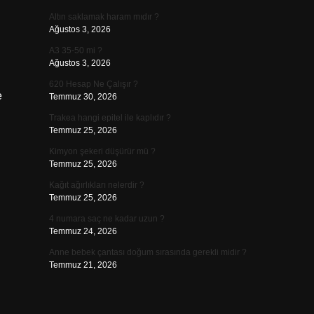
Altın saklamak haram mıdır ?
Ağustos 3, 2026
A3 35-50 mi ?
Ağustos 3, 2026
620 Hesap Ne Çalışır ?
e
Temmuz 30, 2026
Trakea hangi epitel ile kaplıdır ?
Temmuz 25, 2026
Kimyon şekeri düşürür mü ?
Temmuz 25, 2026
Kağıt ağırlıkları nelerdir ?
Temmuz 25, 2026
4 numara saç ne kadar uzun ?
Temmuz 24, 2026
Anne bebek çantası doğum sırasında gerekli midir ?
Temmuz 21, 2026