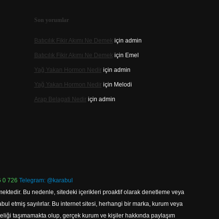
Son yorumlar
Batıcılık Fikir Akımı Ne Demek
için
admin
Batıcılık Fikir Akımı Ne Demek
için
Emel
Yağ Yakan Hormon Nedir
için
admin
Yağ Yakan Hormon Nedir
için
Melodi
Arap Belagati Nedir
için
admin
 0 726
Telegram: @karabul
ektedir. Bu nedenle, sitedeki içerikleri proaktif olarak denetleme veya
 etmiş sayılırlar. Bu internet sitesi, herhangi bir marka, kurum veya
niteliği taşımamakta olup, gerçek kurum ve kişiler hakkında paylaşım