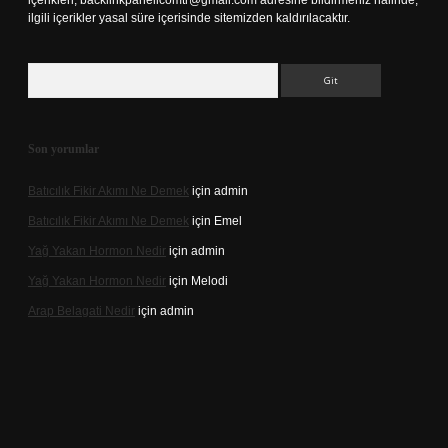
içerikleri,
backlinkpanelicomtr@gmail.com
adresine bildirmeniz halinde,
ilgili içerikler yasal süre içerisinde sitemizden kaldırılacaktır.
Arama
Son yorumlar
Batıcılık Fikir Akımı Ne Demek
için
admin
Batıcılık Fikir Akımı Ne Demek
için
Emel
Yağ Yakan Hormon Nedir
için
admin
Yağ Yakan Hormon Nedir
için
Melodi
Arap Belagati Nedir
için
admin