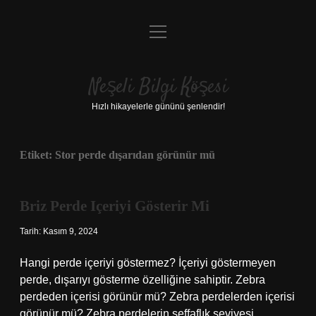
menüyü
Anasayfa
aç
Gizlilik Politikası
Neşeli Bilgi Köşesi
Yasal Uyarı
Hızlı hikayelerle gününü şenlendir!
Hakkımızda
Etiket:
Stor perde dışarıdan görünür mü
Briz Perde Içeriyi Gösterir Mi
Tarih: Kasım 9, 2024
Hangi perde içeriyi göstermez? İçeriyi göstermeyen
perde, dışarıyı gösterme özelliğine sahiptir. Zebra
perdeden içerisi görünür mü? Zebra perdelerden içerisi
görünür mü? Zebra perdelerin şeffaflık seviyesi