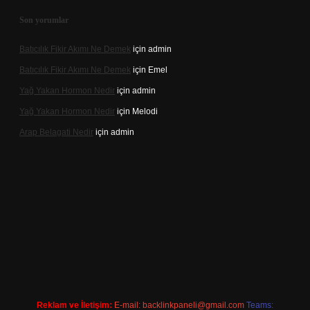
Son yorumlar
Batıcılık Fikir Akımı Ne Demek
için
admin
Batıcılık Fikir Akımı Ne Demek
için
Emel
Yağ Yakan Hormon Nedir
için
admin
Yağ Yakan Hormon Nedir
için
Melodi
Arap Belagati Nedir
için
admin
ilbet yeni giriş adresi
Reklam ve İletişim:
E-mail:
backlinkpaneli@gmail.com
Teams: