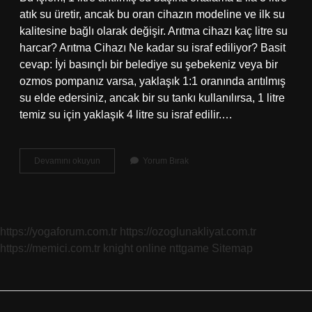
atık su üretir, ancak bu oran cihazın modeline ve ilk su
kalitesine bağlı olarak değişir. Arıtma cihazı kaç litre su
harcar? Arıtma Cihazı Ne kadar su israf ediliyor? Basit
cevap: İyi basınçlı bir belediye su şebekeniz veya bir
ozmos pompanız varsa, yaklaşık 1:1 oranında arıtılmış
su elde edersiniz, ancak bir su tankı kullanılırsa, 1 litre
temiz su için yaklaşık 4 litre su israf edilir.…
Hyundai
Devamını okuyun
Yorum Bırak
Su
Arıtma
Kaç
Litre
Su
https://yogaforum.com.tr
https://ozoglunakliyat.com.tr
Harcar
https://memici.com.tr
knight online
nttgame
Sitemap