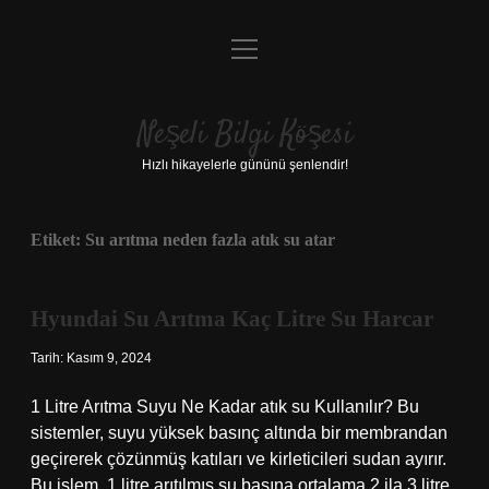
menüyü
Anasayfa
aç
Gizlilik Politikası
Neşeli Bilgi Köşesi
Yasal Uyarı
Hızlı hikayelerle gününü şenlendir!
Hakkımızda
Etiket:
Su arıtma neden fazla atık su atar
Hyundai Su Arıtma Kaç Litre Su Harcar
Tarih: Kasım 9, 2024
1 Litre Arıtma Suyu Ne Kadar atık su Kullanılır? Bu
sistemler, suyu yüksek basınç altında bir membrandan
geçirerek çözünmüş katıları ve kirleticileri sudan ayırır.
Bu işlem, 1 litre arıtılmış su başına ortalama 2 ila 3 litre