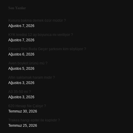
Sidebar
Son Yazılar
Kusura bakma demek özür müdür ?
Ağustos 7, 2026
KYK kredisi 12 ay boyunca mı veriliyor ?
Ağustos 7, 2026
Davaro filmi Buda Geçer şarkısını kim söylüyor ?
Ağustos 6, 2026
Aven boykot ürünü mü ?
Ağustos 5, 2026
Altın saklamak haram mıdır ?
Ağustos 3, 2026
A3 35-50 mi ?
Ağustos 3, 2026
620 Hesap Ne Çalışır ?
Temmuz 30, 2026
Trakea hangi epitel ile kaplıdır ?
Temmuz 25, 2026