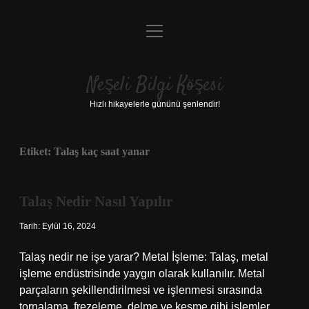
menüyü
Anasayfa
aç
Gizlilik Politikası
Neşeli Bilgi Köşesi
Yasal Uyarı
Hızlı hikayelerle gününü şenlendir!
Hakkımızda
Etiket:
Talaş kaç saat yanar
Talaş Nedir Nasıl Yapılır
Tarih: Eylül 16, 2024
Talaş nedir ne işe yarar? Metal İşleme: Talaş, metal
işleme endüstrisinde yaygın olarak kullanılır. Metal
parçaların şekillendirilmesi ve işlenmesi sırasında
tornalama, frezeleme, delme ve kesme gibi işlemler