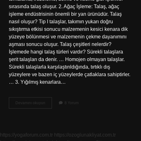
sırasında talaş oluşur. 2. Ağaç İşleme: Talaş, ağaç
işleme endüstrisinin önemli bir yan ürünüdür. Talaş
nasıl oluşur? Tip I talaşlar, takımın yukarı doğru
sıkıştırma etkisi sonucu malzemenin kesici kenara dik
yüzeye bölünmesi ve malzemenin çekme dayanımını
aşması sonucu oluşur. Talaş çeşitleri nelerdir?
İşlemede hangi talaş türleri vardır? Sürekli talaşlara
şerit talaşları da denir. … Homojen olmayan talaşlar.
Sürekli talaşlarla karşılaştırıldığında, tırtıklı dış
yüzeylere ve bazen iç yüzeylerde çatlaklara sahiptirler.
… 3. Yığılmış kenarlara…
Talaş
Devamını okuyun
8 Yorum
Nedir
Nasıl
Yapılır
https://yogaforum.com.tr
https://ozoglunakliyat.com.tr