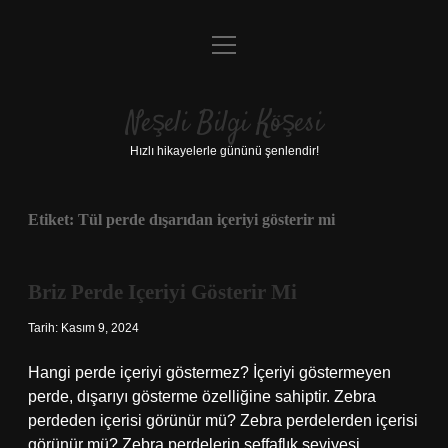
menüyü
Anasayfa
aç
Gizlilik Politikası
Neşeli Bilgi Köşesi
Yasal Uyarı
Hızlı hikayelerle gününü şenlendir!
Hakkımızda
Etiket:
Tül perde dışarıdan içeriyi gösterir mi
Briz Perde Içeriyi Gösterir Mi
Tarih: Kasım 9, 2024
Hangi perde içeriyi göstermez? İçeriyi göstermeyen
perde, dışarıyı gösterme özelliğine sahiptir. Zebra
perdeden içerisi görünür mü? Zebra perdelerden içerisi
görünür mü? Zebra perdelerin şeffaflık seviyesi