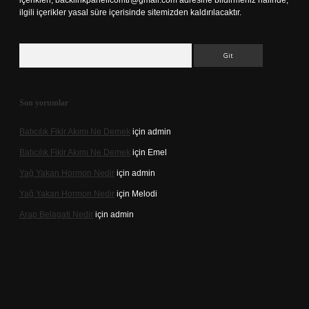
içerikleri,
backlinkpanelicomtr@gmail.com
adresine bildirmeniz halinde,
ilgili içerikler yasal süre içerisinde sitemizden kaldırılacaktır.
Arama
Son yorumlar
Batıcılık Fikir Akımı Ne Demek
için
admin
Batıcılık Fikir Akımı Ne Demek
için
Emel
Yağ Yakan Hormon Nedir
için
admin
Yağ Yakan Hormon Nedir
için
Melodi
Arap Belagati Nedir
için
admin