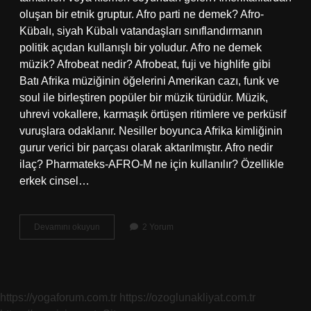
oluşan bir etnik gruptur. Afro parti ne demek? Afro-
Kübalı, siyah Kübalı vatandaşları sınıflandırmanın
politik açıdan kullanışlı bir yoludur. Afro ne demek
müzik? Afrobeat nedir? Afrobeat, fuji ve highlife gibi
Batı Afrika müziğinin öğelerini Amerikan cazı, funk ve
soul ile birleştiren popüler bir müzik türüdür. Müzik,
uhrevi vokallere, karmaşık örtüşen ritimlere ve perküsif
vuruşlara odaklanır. Nesiller boyunca Afrika kimliğinin
gurur verici bir parçası olarak aktarılmıştır. Afro nedir
ilaç? Pharmateks-AFRO-M ne için kullanılır? Özellikle
erkek cinsel…
Afro
Devamını okuyun
2 Yorum
Ne
Demek
Ekşi
https://yogaforum.com.tr
https://ozoglunakliyat.com.tr