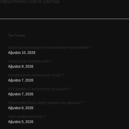
https://memici.com.tr
Sitemap
Sidebar
Son Yazılar
Nüfus cüzdanı hangi kurum tarafından verilmektedir ?
Ağustos 10, 2026
Varant nedir kıymetli evrak ?
Ağustos 9, 2026
Kusura bakma demek özür müdür ?
Ağustos 7, 2026
KYK kredisi 12 ay boyunca mı veriliyor ?
Ağustos 7, 2026
Davaro filmi Buda Geçer şarkısını kim söylüyor ?
Ağustos 6, 2026
Aven boykot ürünü mü ?
Ağustos 5, 2026