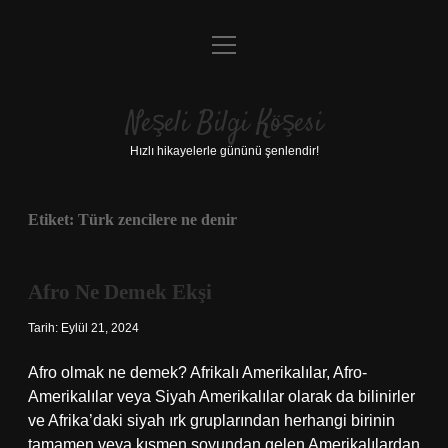
menüyü
Anasayfa
aç
Gizlilik Politikası
Neşeli Bilgi Köşesi
Yasal Uyarı
Hızlı hikayelerle gününü şenlendir!
Hakkımızda
Etiket:
Türk zencilere ne denir
Afro Ne Demek Ekşi
Tarih: Eylül 21, 2024
Afro olmak ne demek? Afrikalı Amerikalılar, Afro-
Amerikalılar veya Siyah Amerikalılar olarak da bilinirler
ve Afrika’daki siyah ırk gruplarından herhangi birinin
tamamen veya kısmen soyundan gelen Amerikalılardan