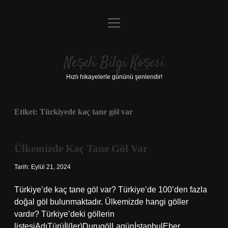
menüyü
Anasayfa
aç
Gizlilik Politikası
Neşeli Bilgi Köşesi
Yasal Uyarı
Hızlı hikayelerle gününü şenlendir!
Hakkımızda
Etiket:
Türkiyede kaç tane göl var
Ülkemizde Kaç Tane Göl Var
Tarih: Eylül 21, 2024
Türkiye’de kaç tane göl var? Türkiye’de 100’den fazla
doğal göl bulunmaktadır. Ülkemizde hangi göller
vardır? Türkiye’deki göllerin
listesiAdıTürüİl(ler)DurugölLagünİstanbulEber