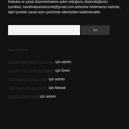
Hukuka ve yasal düzenlemelere aykırı olduğunu düşündüğünüz
içerikleri,
backlinkpanelicomtr@gmail.com
adresine bildirmeniz halinde,
ilgili içerikler yasal süre içerisinde sitemizden kaldırılacaktır.
Arama
Son yorumlar
Batıcılık Fikir Akımı Ne Demek
için
admin
Batıcılık Fikir Akımı Ne Demek
için
Emel
Yağ Yakan Hormon Nedir
için
admin
Yağ Yakan Hormon Nedir
için
Melodi
Arap Belagati Nedir
için
admin