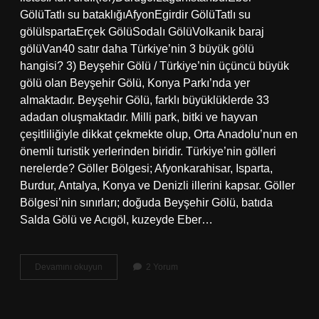
GölüTatlı su bataklığıAfyonEgirdir GölüTatlı su
gölüIspartaErçek GölüSodalı GölüVolkanik baraj
gölüVan40 satır daha Türkiye’nin 3 büyük gölü
hangisi? 3) Beyşehir Gölü / Türkiye’nin üçüncü büyük
gölü olan Beyşehir Gölü, Konya Parkı’nda yer
almaktadır. Beyşehir Gölü, farklı büyüklüklerde 33
adadan oluşmaktadır. Milli park, bitki ve hayvan
çeşitliliğiyle dikkat çekmekte olup, Orta Anadolu’nun en
önemli turistik yerlerinden biridir. Türkiye’nin gölleri
nerelerde? Göller Bölgesi; Afyonkarahisar, Isparta,
Burdur, Antalya, Konya ve Denizli illerini kapsar. Göller
Bölgesi’nin sınırları; doğuda Beyşehir Gölü, batıda
Salda Gölü ve Acıgöl, kuzeyde Eber…
Ülkemizde
Devamını okuyun
2 Yorum
Kaç
Tane
Göl
Var