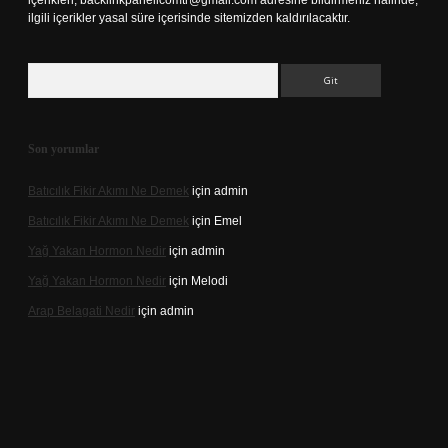
içerikleri,
backlinkpanelicomtr@gmail.com
adresine bildirmeniz halinde,
ilgili içerikler yasal süre içerisinde sitemizden kaldırılacaktır.
Arama
Son yorumlar
Batıcılık Fikir Akımı Ne Demek
için
admin
Batıcılık Fikir Akımı Ne Demek
için
Emel
Yağ Yakan Hormon Nedir
için
admin
Yağ Yakan Hormon Nedir
için
Melodi
Arap Belagati Nedir
için
admin