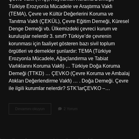
Türkiye Erozyonla Mücadele ve Araştırma Vakfı
(TEMA), Çevre ve Kültür Değerlerini Koruma ve
Tanıtma Vakfı (ÇEKÜL), Çevre Eğitim Derneği, Küresel
Denge Derneği vb. Ülkemizdeki çevreci kurum ve
kuruluşlar nelerdir 3. sınıf? Türkiye’de çevrenin
korunması için faaliyet gösteren bazı sivil toplum
örgütleri ve dernekler şunlardır: TEMA (Türkiye
Erozyonla Mücadele, Ağaçlandırma ve Tabiat
Varlıklarını Koruma Vakfı) … Türkiye Doğa Koruma
Derneği (TTKD) … ÇEVKO (Çevre Koruma ve Ambalaj
Atıkları Değerlendirme Vakfı) … . Doğa Derneği. Çevre
ile ilgili kurumlar nelerdir? STK’larÇEVKO –…
Ülkemizdeki
Devamını okuyun
2 Yorum
Çevreci
Kurum
Ve
Kuruluşlar
Nelerdir