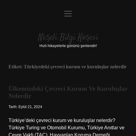
menüyü
Anasayfa
aç
Gizlilik Politikası
Neşeli Bilgi Köşesi
Yasal Uyarı
Hızlı hikayelerle gününü şenlendir!
Hakkımızda
Etiket:
Türkiyedeki çevreci kurum ve kuruluşlar nelerdir
Ülkemizdeki Çevreci Kurum Ve Kuruluşlar
Nelerdir
Tarih: Eylül 21, 2024
Türkiye’deki çevreci kurum ve kuruluşlar nelerdir?
Türkiye Turing ve Otomobil Kurumu, Türkiye Anıtlar ve
Çevre Vakfı (TAÇ), Hayvanları Koruma Derneği,