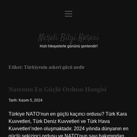
menüyü
Anasayfa
aç
Gizlilik Politikası
Neşeli Bilgi Köşesi
Yasal Uyarı
Hızlı hikayelerle gününü şenlendir!
Hakkımızda
Etiket:
Türkiyenin askeri gücü nedir
Natonun En Güçlü Ordusu Hangisi
Tarih: Kasım 5, 2024
Türkiye NATO’nun en güçlü kaçıncı ordusu? Türk Kara
Kuvvetleri, Türk Deniz Kuvvetleri ve Türk Hava
Kuvvetleri’nden oluşmaktadır. 2024 yılında dünyanın en
güçlü sekizinci ordusu ve NATO’nun sayı bakımından