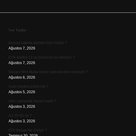
Sidebar
Son Yazılar
Kusura bakma demek özür müdür ?
Ağustos 7, 2026
KYK kredisi 12 ay boyunca mı veriliyor ?
Ağustos 7, 2026
Davaro filmi Buda Geçer şarkısını kim söylüyor ?
Ağustos 6, 2026
Aven boykot ürünü mü ?
Ağustos 5, 2026
Altın saklamak haram mıdır ?
Ağustos 3, 2026
A3 35-50 mi ?
Ağustos 3, 2026
620 Hesap Ne Çalışır ?
Temmuz 30, 2026