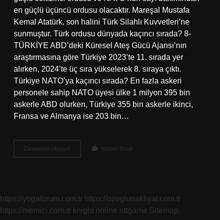
en güçlü üçüncü ordusu olacaktır. Mareşal Mustafa
Kemal Atatürk, son halini Türk Silahlı Kuvvetleri’ne
sunmuştur. Türk ordusu dünyada kaçıncı sırada? 8-
TÜRKİYE ABD’deki Küresel Ateş Gücü Ajansı’nın
araştırmasına göre Türkiye 2023’te 11. sırada yer
alırken, 2024’te üç sıra yükselerek 8. sıraya çıktı.
Türkiye NATO’ya kaçıncı sırada? En fazla askeri
personele sahip NATO üyesi ülke 1 milyon 395 bin
askerle ABD olurken, Türkiye 355 bin askerle ikinci,
Fransa ve Almanya ise 203 bin…
Natonun
Devamını okuyun
Yorum Bırak
En
Güçlü
Ordusu
Hangisi
https://yogaforum.com.tr
https://ozoglunakliyat.com.tr
https://memici.com.tr
knight online
nttgame
Sitemap