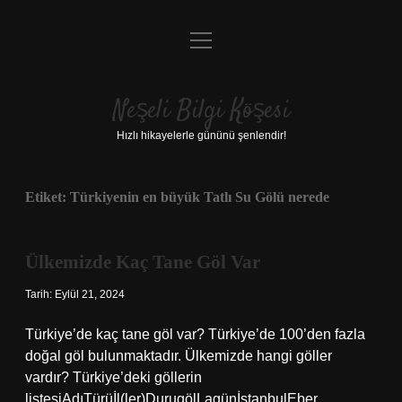
menüyü
Anasayfa
aç
Gizlilik Politikası
Neşeli Bilgi Köşesi
Yasal Uyarı
Hızlı hikayelerle gününü şenlendir!
Hakkımızda
Etiket:
Türkiyenin en büyük Tatlı Su Gölü nerede
Ülkemizde Kaç Tane Göl Var
Tarih: Eylül 21, 2024
Türkiye’de kaç tane göl var? Türkiye’de 100’den fazla
doğal göl bulunmaktadır. Ülkemizde hangi göller
vardır? Türkiye’deki göllerin
listesiAdıTürüİl(ler)DurugölLagünİstanbulEber