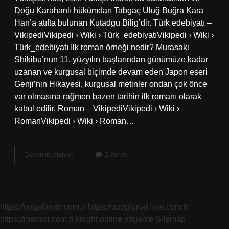
Doğu Karahanlı hükümdarı Tabgaç Uluğ Buğra Kara
Han’a atıfta bulunan Kutadgu Bilig’dir. Türk edebiyatı –
VikipediVikipedi › Wiki › Türk_edebiyatıVikipedi › Wiki ›
Türk_edebiyatı İlk roman örneği nedir? Murasaki
Shikibu’nun 11. yüzyılın başlarından günümüze kadar
uzanan ve kurgusal biçimde devam eden Japon eseri
Genji’nin Hikayesi, kurgusal metinler ondan çok önce
var olmasına rağmen bazen tarihin ilk romanı olarak
kabul edilir. Roman – VikipediVikipedi › Wiki ›
RomanVikipedi › Wiki › Roman…
İLk
Devamını okuyun
2 Yorum
Türkçe
Roman
Nedir
https://yogaforum.com.tr
https://ozoglunakliyat.com.tr
https://memici.com.tr
knight online
nttgame
Sitemap