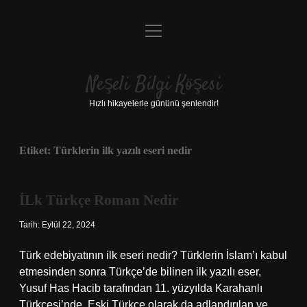
menüyü
Anasayfa
aç
Gizlilik Politikası
Neşeli Bilgi Köşesi
Yasal Uyarı
Hızlı hikayelerle gününü şenlendir!
Hakkımızda
Etiket:
Türklerin ilk yazılı eseri nedir
İLk Türkçe Roman Nedir
Tarih: Eylül 22, 2024
Türk edebiyatının ilk eseri nedir? Türklerin İslam’ı kabul
etmesinden sonra Türkçe’de bilinen ilk yazılı eser,
Yusuf Has Hacib tarafından 11. yüzyılda Karahanlı
Türkçesi’nde, Eski Türkçe olarak da adlandırılan ve