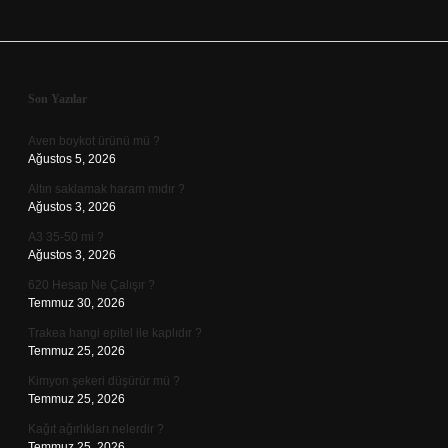
Sidebar
Son Yazılar
Aven boykot ürünü mü ?
Ağustos 5, 2026
Altın saklamak haram mıdır ?
Ağustos 3, 2026
A3 35-50 mi ?
Ağustos 3, 2026
620 Hesap Ne Çalışır ?
Temmuz 30, 2026
Trakea hangi epitel ile kaplıdır ?
Temmuz 25, 2026
Kimyon şekeri düşürür mü ?
Temmuz 25, 2026
Kağıt ağırlıkları nelerdir ?
Temmuz 25, 2026