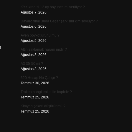
KYK kredisi 12 ay boyunca mı veriliyor ?
Ağustos 7, 2026
Davaro filmi Buda Geçer şarkısını kim söylüyor ?
Ağustos 6, 2026
Aven boykot ürünü mü ?
Ağustos 5, 2026
n
Altın saklamak haram mıdır ?
Ağustos 3, 2026
A3 35-50 mi ?
Ağustos 3, 2026
620 Hesap Ne Çalışır ?
Temmuz 30, 2026
Trakea hangi epitel ile kaplıdır ?
Temmuz 25, 2026
Kimyon şekeri düşürür mü ?
Temmuz 25, 2026