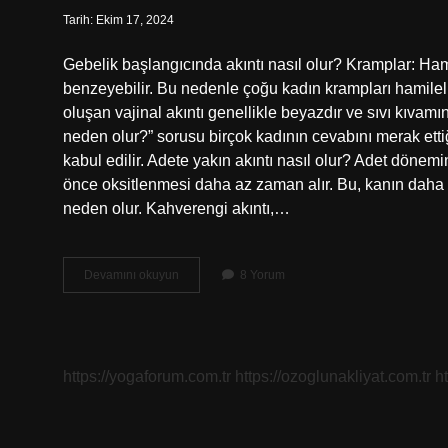
Tarih: Ekim 17, 2024
Gebelik başlangıcında akıntı nasıl olur? Kramplar: Ham
benzeyebilir. Bu nedenle çoğu kadın krampları hamileliği
oluşan vajinal akıntı genellikle beyazdır ve sıvı kıvamın
neden olur?” sorusu birçok kadının cevabını merak ettiği
kabul edilir. Adete yakın akıntı nasıl olur? Adet döne
önce oksitlenmesi daha az zaman alır. Bu, kanın daha 
neden olur. Kahverengi akıntı,…
Gebelik
Devamını okuyun
8 Yorum
Şüphesinde
Akıntı
Nasıl
Olur
https://yogaforum.com.tr
https://ozoglunakliyat.com.tr
h