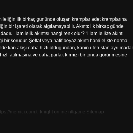
ileliğin ilk birkaç gününde oluşan kramplar adet kramplarına
n bir işareti olarak algılamayabilir. Akıntı: İlk birkaç günde
dadır. Hamilelik akıntısı hangi renk olur? “Hamilelikte akıntı
 bir sorudur. Şeffaf veya hafif beyaz akıntı hamilelikte normal
minde kan akışı daha hızlı olduğundan, kanın uterustan ayrılmada
hızlı atılmasına ve daha parlak kırmızı bir tonda görünmesine
ttps://memici.com.tr
knight online
nttgame
Sitemap