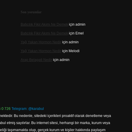
Son yorumlar
Batıcılık Fikir Akımı Ne Demek
için
admin
Batıcılık Fikir Akımı Ne Demek
için
Emel
Yağ Yakan Hormon Nedir
için
admin
Yağ Yakan Hormon Nedir
için
Melodi
Arap Belagati Nedir
için
admin
 0 726
Telegram: @karabul
ektedir. Bu nedenle, sitedeki içerikleri proaktif olarak denetleme veya
 etmiş sayılırlar. Bu internet sitesi, herhangi bir marka, kurum veya
niteliği taşımamakta olup, gerçek kurum ve kişiler hakkında paylaşım