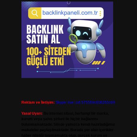
Reklam ve İletişim:
Skype: live:.cid.575569c608265c69
Yasal Uyarı:
Bu internet sitesi, herhangi bir marka,
kurum veya şahıs şirketi ile hiçbir bağlantısı
bulunmamaktadır. Sitede yalnızca kendi hazırladığımız
makaleler paylaşılmaktadır. Burada yer alan içerikler
haber niteliği taşımamakta olup, gerçek kurum ve