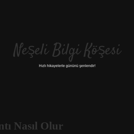
Neşeli Bilgi Köşesi
Hızlı hikayelerle gününü şenlendir!
tı Nasıl Olur