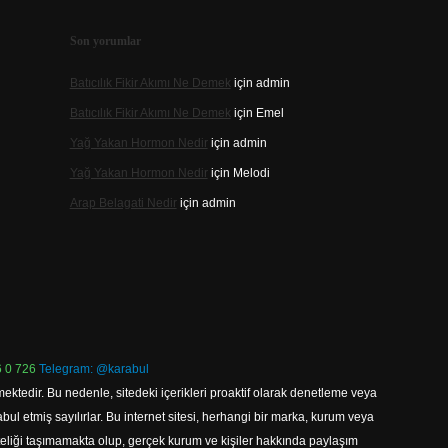
Son yorumlar
Batıcılık Fikir Akımı Ne Demek
için
admin
Batıcılık Fikir Akımı Ne Demek
için
Emel
Yağ Yakan Hormon Nedir
için
admin
Yağ Yakan Hormon Nedir
için
Melodi
Arap Belagati Nedir
için
admin
 0 726
Telegram: @karabul
ektedir. Bu nedenle, sitedeki içerikleri proaktif olarak denetleme veya
 etmiş sayılırlar. Bu internet sitesi, herhangi bir marka, kurum veya
niteliği taşımamakta olup, gerçek kurum ve kişiler hakkında paylaşım