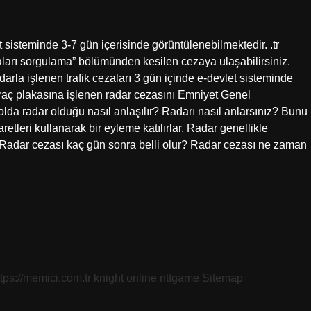
 sisteminde 3-7 gün içerisinde görüntülenebilmektedir. .tr
zaları sorgulama” bölümünden kesilen cezaya ulaşabilirsiniz.
rla işlenen trafik cezaları 3 gün içinde e-devlet sisteminde
 plakasına işlenen radar cezasını Emniyet Genel
olda radar olduğu nasıl anlaşılır? Radarı nasıl anlarsınız? Bunu
aretleri kullanarak bir eyleme katılırlar. Radar genellikle
lır. Radar cezası kaç gün sonra belli olur? Radar cezası ne zaman
ttps://memici.com.tr
knight online
nttgame
Sitemap