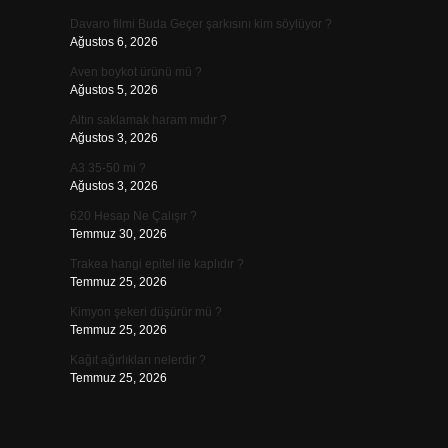
Davaro filmi Buda Geçer şarkısını kim söylüyor ?
Ağustos 6, 2026
Aven boykot ürünü mü ?
Ağustos 5, 2026
Altın saklamak haram mıdır ?
Ağustos 3, 2026
A3 35-50 mi ?
Ağustos 3, 2026
620 Hesap Ne Çalışır ?
Temmuz 30, 2026
Trakea hangi epitel ile kaplıdır ?
Temmuz 25, 2026
Kimyon şekeri düşürür mü ?
Temmuz 25, 2026
Kağıt ağırlıkları nelerdir ?
Temmuz 25, 2026