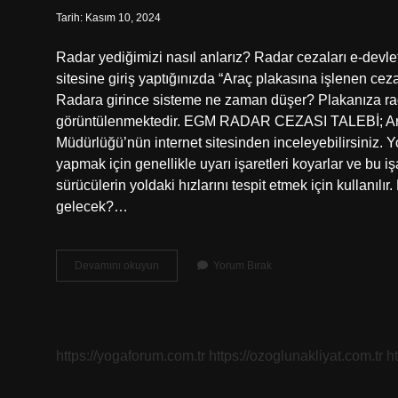
Tarih: Kasım 10, 2024
Radar yediğimizi nasıl anlarız? Radar cezaları e-devlet
sitesine giriş yaptığınızda “Araç plakasına işlenen ce
Radara girince sisteme ne zaman düşer? Plakanıza rada
görüntülenmektedir. EGM RADAR CEZASI TALEBİ; Araç
Müdürlüğü’nün internet sitesinden inceleyebilirsiniz. Y
yapmak için genellikle uyarı işaretleri koyarlar ve bu iş
sürücülerin yoldaki hızlarını tespit etmek için kullanı
gelecek?…
Radara
Devamını okuyun
Yorum Bırak
Girdiğimi
Nasıl
Anlarım
https://yogaforum.com.tr
https://ozoglunakliyat.com.tr
h