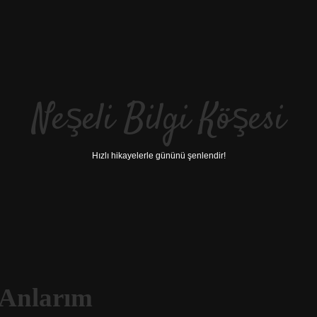
Neşeli Bilgi Köşesi
Hızlı hikayelerle gününü şenlendir!
 Anlarım