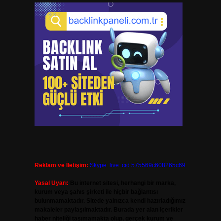
Reklam ve İletişim:
Skype: live:.cid.575569c608265c69
Yasal Uyarı:
Bu internet sitesi, herhangi bir marka,
kurum veya şahıs şirketi ile hiçbir bağlantısı
bulunmamaktadır. Sitede yalnızca kendi hazırladığımız
makaleler paylaşılmaktadır. Burada yer alan içerikler
haber niteliği taşımamakta olup, gerçek kurum ve