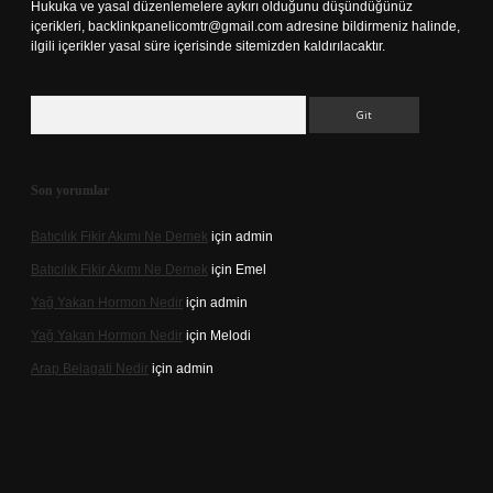
Hukuka ve yasal düzenlemelere aykırı olduğunu düşündüğünüz
içerikleri,
backlinkpanelicomtr@gmail.com
adresine bildirmeniz halinde,
ilgili içerikler yasal süre içerisinde sitemizden kaldırılacaktır.
Arama
Son yorumlar
Batıcılık Fikir Akımı Ne Demek
için
admin
Batıcılık Fikir Akımı Ne Demek
için
Emel
Yağ Yakan Hormon Nedir
için
admin
Yağ Yakan Hormon Nedir
için
Melodi
Arap Belagati Nedir
için
admin