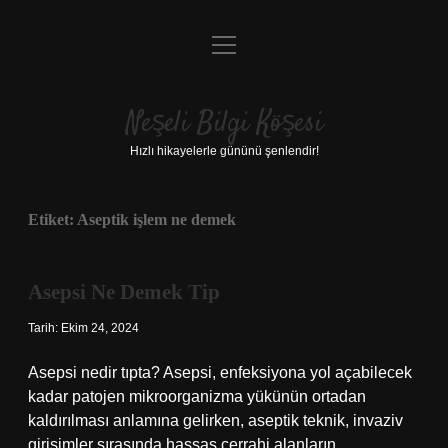
menüyü
Anasayfa
aç
Gizlilik Politikası
Neşeli Bilgi Köşesi
Yasal Uyarı
Hızlı hikayelerle gününü şenlendir!
Hakkımızda
Etiket:
Aseptik işlem ne demek
Asepsi Ne Demek Tip
Tarih: Ekim 24, 2024
Asepsi nedir tıpta? Asepsi, enfeksiyona yol açabilecek
kadar patojen mikroorganizma yükünün ortadan
kaldırılması anlamına gelirken, aseptik teknik, invaziv
girişimler sırasında hassas cerrahi alanların