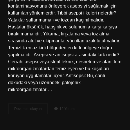
kontaminasyonunu önleyerek asepsiyi sağlamak için
kullanılan yöntemlerdir. Tıbbi asepsi ilkeleri nelerdir?
Yataklar sallanmamalı ve tozdan kaçınılmalıdır.
Hastalar öksürük, hapşırık ve solunumla karşı karşıya
bırakılmamalıdır. Yıkama, fırçalama veya toz alma
sırasında alet ve ekipmanlar vücuttan uzak tutulmalıdır.
Temizlik en az kirli bölgeden en kirli bölgeye doğru
yapılmalıdır. Asepsi ve antisepsi arasındaki fark nedir?
Cerrahi asepsi veya steril teknik, nesneleri ve alanı tüm
mikroorganizmalardan temizleyen ve bu koşulları
koruyan uygulamaları içerir. Antisepsi: Bu, canlı
dokudaki veya üzerindeki patojenik
mikroorganizmaları…
Asepsi
Devamını okuyun
12 Yorum
Ne
Demek
Tip