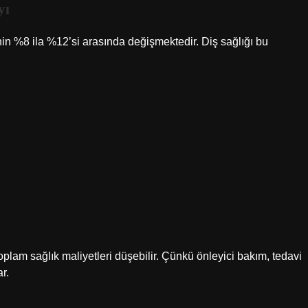
yı
n %8 ila %12’si arasında değişmektedir. Diş sağlığı bu
oplam sağlık maliyetleri düşebilir. Çünkü önleyici bakım, tedavi
r.