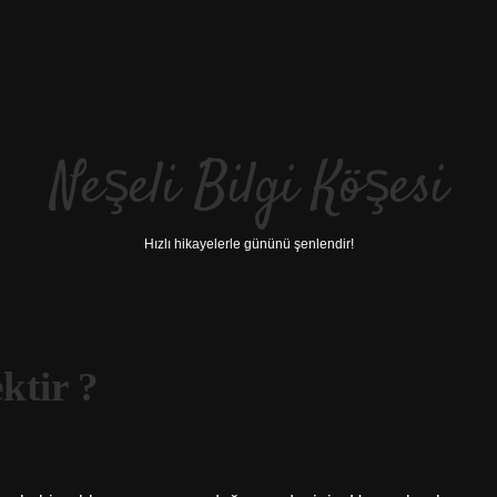
Neşeli Bilgi Köşesi
Hızlı hikayelerle gününü şenlendir!
ktir ?