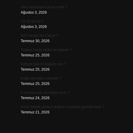
Altın saklamak haram mıdır ?
Ağustos 3, 2026
A3 35-50 mi ?
Ağustos 3, 2026
620 Hesap Ne Çalışır ?
Temmuz 30, 2026
Trakea hangi epitel ile kaplıdır ?
Temmuz 25, 2026
Kimyon şekeri düşürür mü ?
Temmuz 25, 2026
Kağıt ağırlıkları nelerdir ?
Temmuz 25, 2026
4 numara saç ne kadar uzun ?
Temmuz 24, 2026
Anne bebek çantası doğum sırasında gerekli midir ?
Temmuz 21, 2026