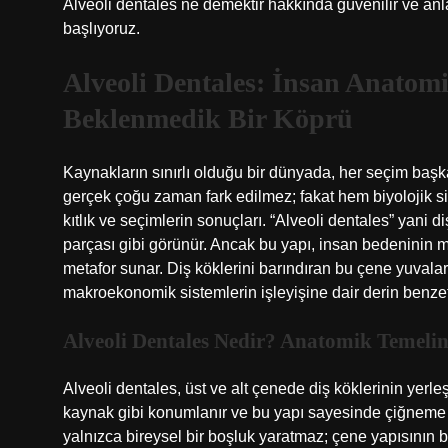
Alveoli dentales ne demektir hakkında güvenilir ve anla
başlıyoruz.
Alveoli Dentales: İnsan Anato
Beklenmedik Bir Köprü
Kaynakların sınırlı olduğu bir dünyada, her seçim ba
gerçek çoğu zaman fark edilmez; fakat hem biyolojik s
kıtlık ve seçimlerin sonuçları. “Alveoli dentales” yani d
parçası gibi görünür. Ancak bu yapı, insan bedeninin 
metafor sunar. Diş köklerini barındıran bu çene yuval
makroekonomik sistemlerin işleyişine dair derin benzet
Alveoli Dentales Nedir? Anatomik Temel
Alveoli dentales, üst ve alt çenede diş köklerinin yerleş
kaynak gibi konumlanır ve bu yapı sayesinde çiğneme fo
yalnızca bireysel bir boşluk yaratmaz; çene yapısının b