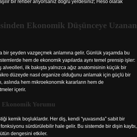
şılır bir rehber arıyorsanız doğru yerdesiniz; Heso olarak
misinden Ekonomik Düşünceye Uzanan
şka bir şeyden vazgeçmek anlamına gelir. Günlük yaşamda bu
istemlerde hem de ekonomik yapılarda aynı temel prensip işler:
iş alveolleri, ilk bakışta yalnızca ağız anatomisinin küçük bir
mikro düzeyde nasıl organize olduğunu anlamak için güçlü bir
arı, aslında hem mikroekonomik kararların hem de
meler içerir.
in Ekonomik Yorumu
tiği kemik boşluklardır. Her diş, kendi “yuvasında” sabit bir
nksiyonu sürdürülebilir hale gelir. Bu sistemde bir dişin kaybı,
ütün dengesini etkiler.