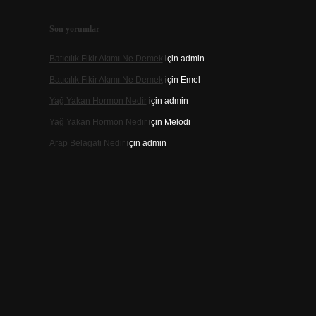
Son yorumlar
Batıcılık Fikir Akımı Ne Demek
için
admin
Batıcılık Fikir Akımı Ne Demek
için
Emel
Yağ Yakan Hormon Nedir
için
admin
Yağ Yakan Hormon Nedir
için
Melodi
Arap Belagati Nedir
için
admin