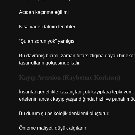
Acıdan kaçınma eğilimi
Kısa vadeli tatmin tercihleri
“Şu an sorun yok” yanılgısı
Bu davranış biçimi, zaman tutarsızlığına dayalı bir ek
tasarrufların gölgesinde kalır.
Kayıp Aversion (Kaybetme Korkusu)
İnsanlar genellikle kazançtan çok kayıplara tepki ve
ertelenir; ancak kayıp yaşandığında hızlı ve pahalı müd
Bu durum şu psikolojik denklemi oluşturur:
Önleme maliyeti düşük algılanır