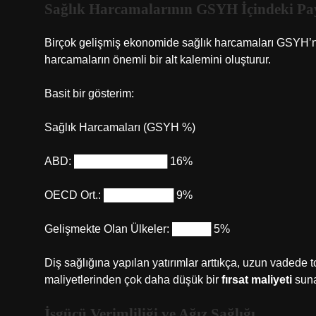
Sağlık Harcamalarının GSYH İçindeki Pa
Birçok gelişmiş ekonomide sağlık harcamaları GSYH’ni
harcamaların önemli bir alt kalemini oluşturur.
Basit bir gösterim:
Sağlık Harcamaları (GSYH %)
ABD: ████████████ 16%
OECD Ort.: █████████ 9%
Gelişmekte Olan Ülkeler: █████ 5%
Diş sağlığına yapılan yatırımlar arttıkça, uzun vadede t
maliyetlerinden çok daha düşük bir
fırsat maliyeti
suna
İşgücü Verimliliği ve Ağız Sağlığı