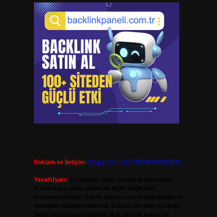
Reklam ve İletişim:
Skype: live:.cid.575569c608265c69
Yasal Uyarı:
Bu internet sitesi, herhangi bir marka,
kurum veya şahıs şirketi ile hiçbir bağlantısı
bulunmamaktadır. Sitede yalnızca kendi hazırladığımız
makaleler paylaşılmaktadır. Burada yer alan içerikler
haber niteliği taşımamakta olup, gerçek kurum ve