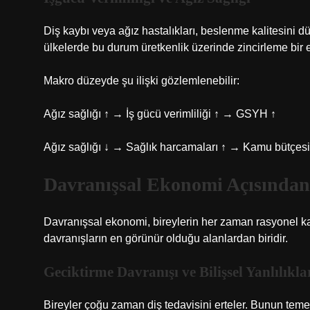
Diş kaybı veya ağız hastalıkları, beslenme kalitesini dü
ülkelerde bu durum üretkenlik üzerinde zincirleme bir et
Makro düzeyde şu ilişki gözlemlenebilir:
Ağız sağlığı ↑ → İş gücü verimliliği ↑ → GSYH ↑
Ağız sağlığı ↓ → Sağlık harcamaları ↑ → Kamu bütçesi 
Davranışsal Ekonomi Açısından 
Davranışsal ekonomi, bireylerin her zaman rasyonel kar
davranışların en görünür olduğu alanlardan biridir.
Geciktirme Davranışı ve Bilişsel Yanlılıkla
Bireyler çoğu zaman diş tedavisini erteler. Bunun teme