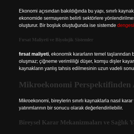
Ekonomi açısından bakıldığında bu yapı, sınırlı kaynaklar
ekonomide sermayenin belirli sektörlere yönlendirilmesi
oluşturur. Bir boşluk oluştuğunda ise sistemde
dengesi
Fırsat Maliyeti ve Biyolojik Sistemler
fırsat maliyeti
, ekonomik kararların temel taşlarından bi
oluşmaz; çiğneme verimliliği düşer, komşu dişler kaya
kaynakların yanlış tahsis edilmesinin uzun vadeli sonuç
Mikroekonomi Perspektifinden A
Mikroekonomi, bireylerin sınırlı kaynaklarla nasıl karar 
yatırımlarının bir sonucu olarak değerlendirilebilir.
Bireysel Karar Mekanizmaları ve Sağlık Y