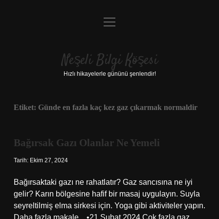
menüyü
Anasayfa
aç
Gizlilik Politikası
Neşeli Bilgi Köşesi
Yasal Uyarı
Hızlı hikayelerle gününü şenlendir!
Hakkımızda
Etiket:
Günde en fazla kaç kez gaz çıkarmak normaldir
Bağırsak Gazı Olanlar Ne Yemeli
Tarih: Ekim 27, 2024
Bağırsaktaki gazı ne rahatlatır? Gaz sancısına ne iyi
gelir? Karın bölgesine hafif bir masaj uygulayın. Suyla
seyreltilmiş elma sirkesi için. Yoga gibi aktiviteler yapın.
Daha fazla makale…•21 Şubat 2024 Çok fazla gaz