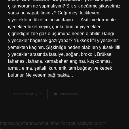
çıkarıyorum ne yapmalıyım? Sık sık geğirme şikayetiniz
varsa ne yapabilirsiniz? Geğirmeyi tetikleyen
yiyeceklerin tüketimini sınırlayın. … Asitli ve fermente
içecekler tüketmeyin, çünkü bunlar yiyecekleri
çiğnediğinizde gaz oluşumuna neden olabilir. Hangi
yiyecekler bağırsak gazı yapar? Yüksek lifli yiyecekler
yemekten kaçının. Şişkinliğe neden olabilen yüksek lifli
yiyecekler arasında fasulye, soğan, brokoli, Brüksel
lahanası, lahana, karnabahar, enginar, kuşkonmaz,
armut, elma, şeftali, kuru erik, tam buğday ve kepek
bulunur. Ne yesem bağırsakta…
Bağırsak
Devamını okuyun
Yorum Bırak
Gazı
Olanlar
Ne
Yemeli
https://yogaforum.com.tr
https://ozoglunakliyat.com.tr