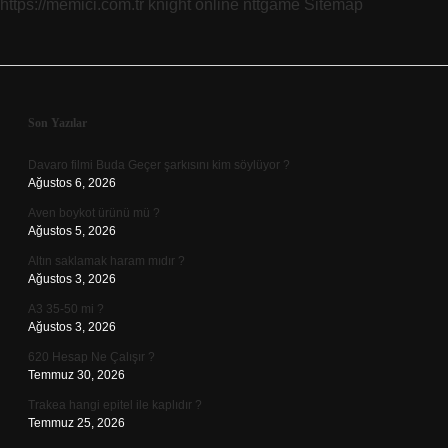
https://memici.com.tr
knight online
nttgame
Sitemap
Sidebar
Son Yazılar
Davaro filmi Buda Geçer şarkısını kim söylüyor ?
Ağustos 6, 2026
Aven boykot ürünü mü ?
Ağustos 5, 2026
Altın saklamak haram mıdır ?
Ağustos 3, 2026
A3 35-50 mi ?
Ağustos 3, 2026
620 Hesap Ne Çalışır ?
Temmuz 30, 2026
Trakea hangi epitel ile kaplıdır ?
Temmuz 25, 2026