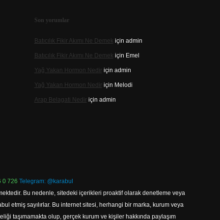
Son yorumlar
Batıcılık Fikir Akımı Ne Demek
için
admin
Batıcılık Fikir Akımı Ne Demek
için
Emel
Yağ Yakan Hormon Nedir
için
admin
Yağ Yakan Hormon Nedir
için
Melodi
Arap Belagati Nedir
için
admin
 0 726
Telegram: @karabul
ektedir. Bu nedenle, sitedeki içerikleri proaktif olarak denetleme veya
 etmiş sayılırlar. Bu internet sitesi, herhangi bir marka, kurum veya
niteliği taşımamakta olup, gerçek kurum ve kişiler hakkında paylaşım