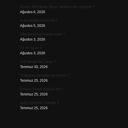
Davaro filmi Buda Geçer şarkısını kim söylüyor ?
Ağustos 6, 2026
Aven boykot ürünü mü ?
Ağustos 5, 2026
Altın saklamak haram mıdır ?
Ağustos 3, 2026
A3 35-50 mi ?
Ağustos 3, 2026
620 Hesap Ne Çalışır ?
Temmuz 30, 2026
Trakea hangi epitel ile kaplıdır ?
Temmuz 25, 2026
Kimyon şekeri düşürür mü ?
Temmuz 25, 2026
Kağıt ağırlıkları nelerdir ?
Temmuz 25, 2026