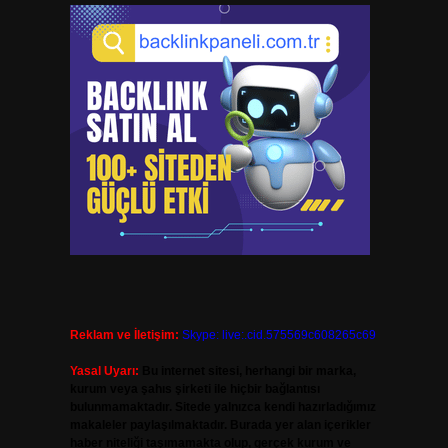
Reklam ve İletişim:
Skype: live:.cid.575569c608265c69
Yasal Uyarı:
Bu internet sitesi, herhangi bir marka,
kurum veya şahıs şirketi ile hiçbir bağlantısı
bulunmamaktadır. Sitede yalnızca kendi hazırladığımız
makaleler paylaşılmaktadır. Burada yer alan içerikler
haber niteliği taşımamakta olup, gerçek kurum ve