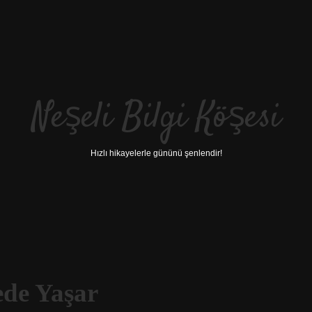
Neşeli Bilgi Köşesi
Hızlı hikayelerle gününü şenlendir!
ede Yaşar