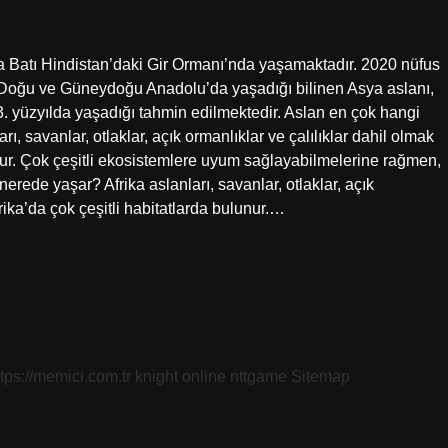
 Batı Hindistan’daki Gir Ormanı’nda yaşamaktadır. 2020 nüfus
, Doğu ve Güneydoğu Anadolu’da yaşadığı bilinen Asya aslanı,
. yüzyılda yaşadığı tahmin edilmektedir. Aslan en çok hangi
, savanlar, otlaklar, açık ormanlıklar ve çalılıklar dahil olmak
unur. Çok çeşitli ekosistemlere uyum sağlayabilmelerine rağmen,
erede yaşar? Afrika aslanları, savanlar, otlaklar, açık
frika’da çok çeşitli habitatlarda bulunur.…
ttps://memici.com.tr
knight online
nttgame
Sitemap