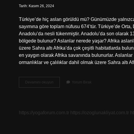
Tarih: Kasım 26, 2024
Türkiye’de hiç aslan görüldü mü? Günümüzde yalnızca
sayımına göre toplam nüfusu 674’tür. Türkiye’de Orta
Anadolu’da nesli tükenmiştir. Anadolu’da son olarak 13
bölgede bulunur? Aslanlar nerede yaşar? Afrika aslanları
üzere Sahra altı Afrika’da çok çeşitli habitatlarda bul
en yaygın olarak Afrika savanında bulunurlar. Aslanlar n
ormanlıklar ve çalılıklar dahil olmak üzere Sahra altı A
Türkiyede
Devamını okuyun
Yorum Bırak
Aslanlar
Nerede
Yaşar
https://yogaforum.com.tr
https://ozoglunakliyat.com.tr
h