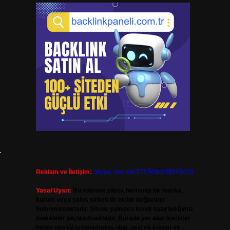
r
Reklam ve İletişim:
Skype: live:.cid.575569c608265c69
Yasal Uyarı:
Bu internet sitesi, herhangi bir marka,
kurum veya şahıs şirketi ile hiçbir bağlantısı
bulunmamaktadır. Sitede yalnızca kendi hazırladığımız
makaleler paylaşılmaktadır. Burada yer alan içerikler
haber niteliği taşımamakta olup, gerçek kurum ve