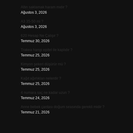
Altın saklamak haram mıdır ?
Ağustos 3, 2026
A3 35-50 mi ?
Ağustos 3, 2026
620 Hesap Ne Çalışır ?
Temmuz 30, 2026
Trakea hangi epitel ile kaplıdır ?
Temmuz 25, 2026
Kimyon şekeri düşürür mü ?
Temmuz 25, 2026
Kağıt ağırlıkları nelerdir ?
Temmuz 25, 2026
4 numara saç ne kadar uzun ?
Temmuz 24, 2026
Anne bebek çantası doğum sırasında gerekli midir ?
Temmuz 21, 2026