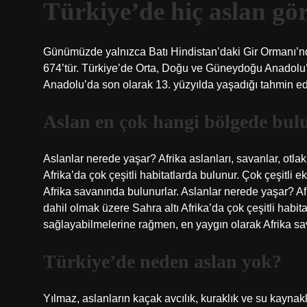
Türkiye’de hiç aslan g
Günümüzde yalnızca Batı Hindistan’daki Gir Ormanı’n
674’tür. Türkiye’de Orta, Doğu ve Güneydoğu Anadolu’d
Anadolu’da son olarak 13. yüzyılda yaşadığı tahmin ed
Aslan en çok hangi bölgede bul
Aslanlar nerede yaşar? Afrika aslanları, savanlar, otlakl
Afrika’da çok çeşitli habitatlarda bulunur. Çok çeşitl
Afrika savanında bulunurlar. Aslanlar nerede yaşar? Afrik
dahil olmak üzere Sahra altı Afrika’da çok çeşitli habi
sağlayabilmelerine rağmen, en yaygın olarak Afrika sa
Türkiye’de neden aslan yok?
Yılmaz, aslanların kaçak avcılık, kuraklık ve su kaynak