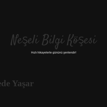
Neşeli Bilgi Köşesi
Hızlı hikayelerle gününü şenlendir!
ede Yaşar