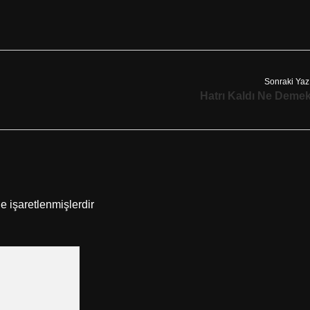
Sonraki Yaz
Hatrı Kaldı Ne Deme
le işaretlenmişlerdir