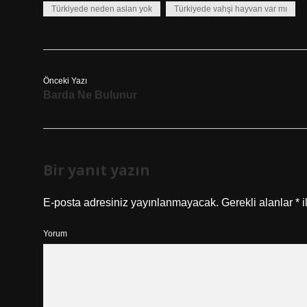
Türkiyede neden aslan yok
Türkiyede vahşi hayvan var mı
Önceki Yazı
Barda Ne Bulunur
Bir yanıt yazın
E-posta adresiniz yayınlanmayacak.
Gerekli alanlar
*
i
Yorum