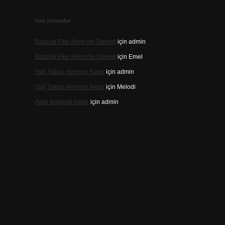
Son yorumlar
Batıcılık Fikir Akımı Ne Demek
için
admin
Batıcılık Fikir Akımı Ne Demek
için
Emel
Yağ Yakan Hormon Nedir
için
admin
Yağ Yakan Hormon Nedir
için
Melodi
Arap Belagati Nedir
için
admin