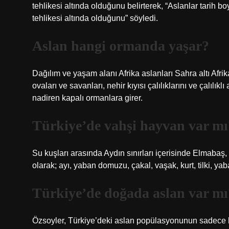
tehlikesi altında olduğunu belirterek, “Aslanlar tarih
tehlikesi altında olduğunu” söyledi.
Aslan hangi ormanda yaşar?
Dağılım ve yaşam alanı Afrika aslanları Sahra altı Afri
ovaları ve savanları, nehir kıyısı çalılıklarını ve çalıl
nadiren kapalı ormanlara girer.
Türkiye’de vahşi hayvan var mı
Su kuşları arasında Aydın sınırları içerisinde Elmabaş
olarak; ayı, yaban domuzu, çakal, vaşak, kurt, tilki, ya
Türkiye’de doğada aslan var mı
Özsoyler, Türkiye’deki aslan popülasyonunun sadece h