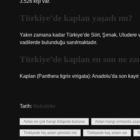
3.526 kişi var.
Türkiye’de kaplan yaşadı mı?
Yakın zamana kadar Türkiye’de Siirt, Şırnak, Uludere v
vadilerde bulunduğu sanılmaktadır.
Türkiye’de kaplan en son ne z
Kaplan (Panthera tigris virigata): Anadolu’da son kayı
Tarih:
Makaleler
Aslan en çok hangi bölgede bulunur
Aslan hangi ormanda yaşa
Türkiyede hiç aslan görüldü mü
Türkiyede kaç aslan var
T