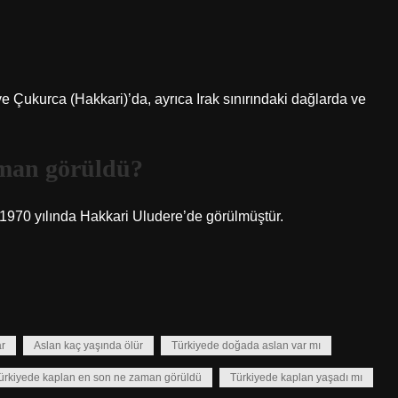
e Çukurca (Hakkari)’da, ayrıca Irak sınırındaki dağlarda ve
aman görüldü?
t 1970 yılında Hakkari Uludere’de görülmüştür.
r
Aslan kaç yaşında ölür
Türkiyede doğada aslan var mı
ürkiyede kaplan en son ne zaman görüldü
Türkiyede kaplan yaşadı mı