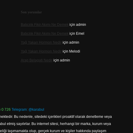
Son yorumlar
Batıcılık Fikir Akımı Ne Demek
için
admin
Batıcılık Fikir Akımı Ne Demek
için
Emel
Yağ Yakan Hormon Nedir
için
admin
Yağ Yakan Hormon Nedir
için
Melodi
Arap Belagati Nedir
için
admin
 0 726
Telegram: @karabul
ektedir. Bu nedenle, sitedeki içerikleri proaktif olarak denetleme veya
 etmiş sayılırlar. Bu internet sitesi, herhangi bir marka, kurum veya
niteliği taşımamakta olup, gerçek kurum ve kişiler hakkında paylaşım