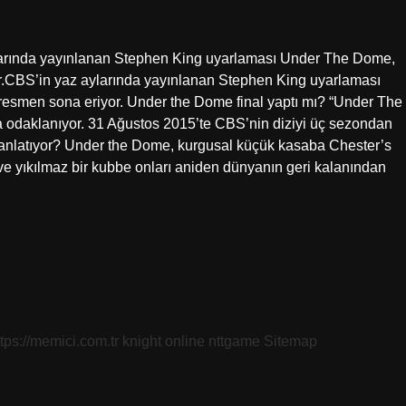
arında yayınlanan Stephen King uyarlaması Under The Dome,
.CBS’in yaz aylarında yayınlanan Stephen King uyarlaması
smen sona eriyor. Under the Dome final yaptı mı? “Under The
 odaklanıyor. 31 Ağustos 2015’te CBS’nin diziyi üç sezondan
anlatıyor? Under the Dome, kurgusal küçük kasaba Chester’s
f ve yıkılmaz bir kubbe onları aniden dünyanın geri kalanından
ttps://memici.com.tr
knight online
nttgame
Sitemap