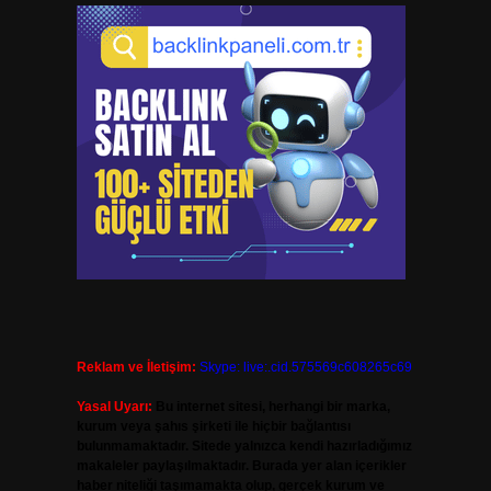
Reklam ve İletişim:
Skype: live:.cid.575569c608265c69
Yasal Uyarı:
Bu internet sitesi, herhangi bir marka,
kurum veya şahıs şirketi ile hiçbir bağlantısı
bulunmamaktadır. Sitede yalnızca kendi hazırladığımız
makaleler paylaşılmaktadır. Burada yer alan içerikler
haber niteliği taşımamakta olup, gerçek kurum ve