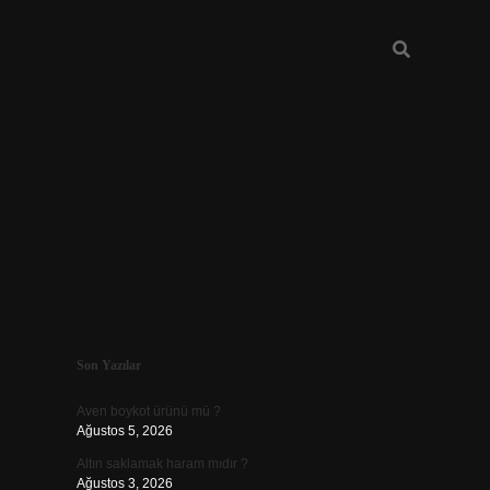
Sidebar
Son Yazılar
ilbet yeni 
Aven boykot ürünü mü ?
Ağustos 5, 2026
Altın saklamak haram mıdır ?
Ağustos 3, 2026