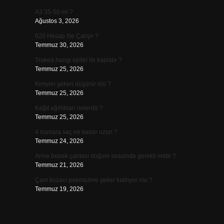
A3 35-50 mi ?
Ağustos 3, 2026
620 Hesap Ne Çalışır ?
Temmuz 30, 2026
Trakea hangi epitel ile kaplıdır ?
Temmuz 25, 2026
Kimyon şekeri düşürür mü ?
Temmuz 25, 2026
Kağıt ağırlıkları nelerdir ?
Temmuz 25, 2026
4 numara saç ne kadar uzun ?
Temmuz 24, 2026
Anne bebek çantası doğum sırasında gerekli midir ?
Temmuz 21, 2026
Çam kozacı pekmezine şeker katılıyor mu ?
Temmuz 19, 2026