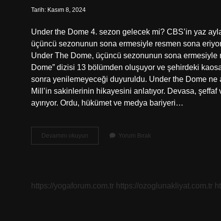
Tarih: Kasım 8, 2024
Under the Dome 4. sezon gelecek mi? CBS’in yaz ayl
üçüncü sezonunun sona ermesiyle resmen sona eriyor
Under The Dome, üçüncü sezonunun sona ermesiyle re
Dome” dizisi 13 bölümden oluşuyor ve şehirdeki kaosa
sonra yenilemeyeceği duyuruldu. Under the Dome ne 
Mill’in sakinlerinin hikayesini anlatıyor. Devasa, şeffa
ayırıyor. Ordu, hükümet ve medya bariyeri…
Under
Devamını okuyun
Yorum Bırak
The
Dome
Neden
Bitti
https://yogaforum.com.tr
https://ozoglunakliyat.com.tr
h