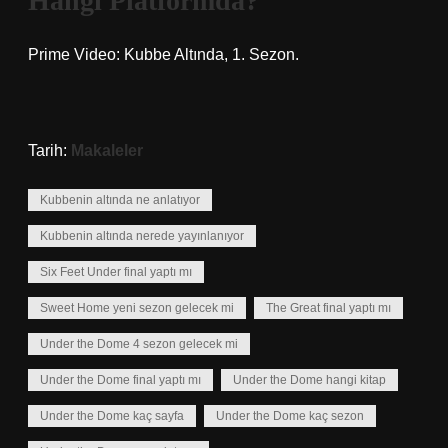
Hangi Platformda?
Prime Video: Kubbe Altında, 1. Sezon.
Tarih:
Makaleler
Kubbenin altında ne anlatıyor
Kubbenin altında nerede yayınlanıyor
Six Feet Under final yaptı mı
Sweet Home yeni sezon gelecek mi
The Great final yaptı mı
Under the Dome 4 sezon gelecek mi
Under the Dome final yaptı mı
Under the Dome hangi kitap
Under the Dome kaç sayfa
Under the Dome kaç sezon