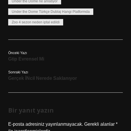
Under the Dome ne anlatıyor
Under the Dome Türkçe Dublaj Hangi Platformda
Zoo 4 sezon neden iptal edildi
Önceki Yazı
Gtip Evrensel Mi
Sonraki Yazı
Gerçek İNcil Nerede Saklanıyor
Bir yanıt yazın
E-posta adresiniz yayınlanmayacak.
Gerekli alanlar
*