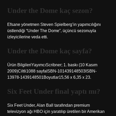
Under the Dome kaç sezon?
Efsane yönetmen Steven Spielberg’in yapımcılığını
üstlendiği “Under The Dome”, üçüncü sezonuyla
izleyicilerine veda etti.
Under the Dome kaç sayfa?
Ürün BilgileriYayımcı‎Scribner; 1. baskı (10 Kasım
2009)Ciltli‎1088 sayfaISBN-10‎1439148503ISBN-
13‎978-1439148501Boyutlar‎15,56 x 6,35 x 23.
Six Feet Under final yaptı mı?
Six Feet Under, Alan Ball tarafından premium
televizyon ağı HBO için yaratılıp üretilen bir Amerikan