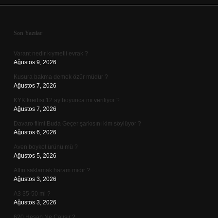
Sidebar
Son Yazılar
Varant nedir kıymetli evrak ?
Ağustos 9, 2026
Kusura bakma demek özür müdür ?
Ağustos 7, 2026
KYK kredisi 12 ay boyunca mı veriliyor ?
Ağustos 7, 2026
Davaro filmi Buda Geçer şarkısını kim söylüyor ?
Ağustos 6, 2026
Aven boykot ürünü mü ?
Ağustos 5, 2026
Altın saklamak haram mıdır ?
Ağustos 3, 2026
A3 35-50 mi ?
Ağustos 3, 2026
620 Hesap Ne Çalışır ?