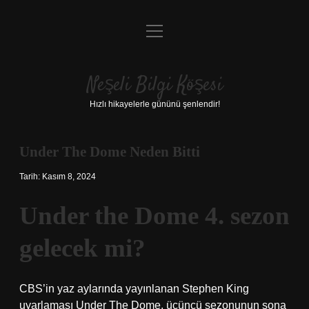
menüyü
Anasayfa
aç
Gizlilik Politikası
Neşeli Bilgi Köşesi
Yasal Uyarı
Hızlı hikayelerle gününü şenlendir!
Hakkımızda
Under The Dome Neden Bitti
Tarih: Kasım 8, 2024
Under the Dome 4. sezon
gelecek mi?
CBS’in yaz aylarında yayınlanan Stephen King
uyarlaması Under The Dome, üçüncü sezonunun sona