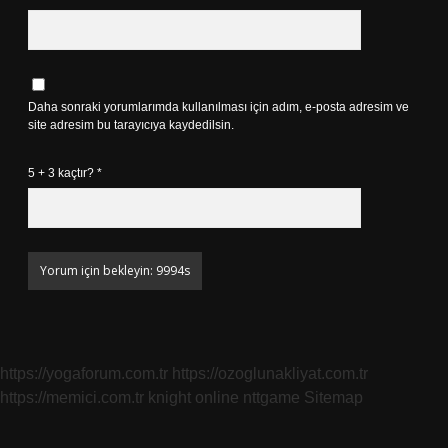
Daha sonraki yorumlarımda kullanılması için adım, e-posta adresim ve
site adresim bu tarayıcıya kaydedilsin.
5 + 3 kaçtır?
*
https://yogaforum.com.tr
https://ozoglunakliyat.com.tr
https://memici.com.tr
knight online
nttgame
Sitemap