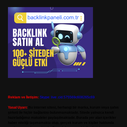
Reklam ve İletişim:
Skype: live:.cid.575569c608265c69
Yasal Uyarı:
Bu internet sitesi, herhangi bir marka, kurum veya şahıs
şirketi ile hiçbir bağlantısı bulunmamaktadır. Sitede yalnızca kendi
hazırladığımız makaleler paylaşılmaktadır. Burada yer alan içerikler
haber niteliği taşımamakta olup, gerçek kurum ve kişiler hakkında