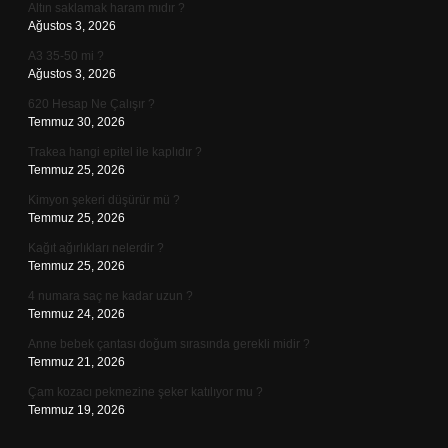
Altın saklamak haram mıdır ?
Ağustos 3, 2026
A3 35-50 mi ?
Ağustos 3, 2026
620 Hesap Ne Çalışır ?
Temmuz 30, 2026
Trakea hangi epitel ile kaplıdır ?
Temmuz 25, 2026
Kimyon şekeri düşürür mü ?
Temmuz 25, 2026
Kağıt ağırlıkları nelerdir ?
Temmuz 25, 2026
4 numara saç ne kadar uzun ?
Temmuz 24, 2026
Anne bebek çantası doğum sırasında gerekli midir ?
Temmuz 21, 2026
Çam kozacı pekmezine şeker katılıyor mu ?
Temmuz 19, 2026