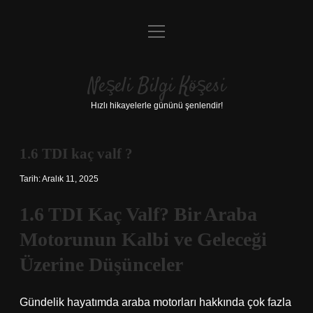
menüyü
Anasayfa
aç
Gizlilik Politikası
Neşeli Bilgi Köşesi
Yasal Uyarı
Hızlı hikayelerle gününü şenlendir!
Hakkımızda
1.6 TDI kaç valf ?
Tarih: Aralık 11, 2025
1.6 TDI Kaç Valf? Bir Araba
Motorunun Kalbi ve Geleceği
Üzerine Düşünceler
Gündelik hayatımda araba motorları hakkında çok fazla