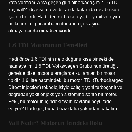
kafa yormam. Ama geçen gün bir arkadaşım, “1.6 TDI
kaç valf?” diye sordu ve bir anda kafamda dev bir soru
işareti belirdi. Hadi dedim, bu soruya bir yanıt vereyim,
belki benim gibi araba motorlarına çok aşina
olmayanlar da merak ediyordur.
1.6 TDI Motorunun Temelleri
Hadi önce 1.6 TDI’nin ne olduğunu kısa bir şekilde
hatırlayalım. 1.6 TDI, Volkswagen Grubu’nun ürettiği,
genelde dizel motorlu araçlarda kullanılan bir motor
tipidir. 1.6 litre hacmindeki bu motor, TDI (Turbocharged
Direct Injection) teknolojisiyle çalışır; yani turboşarjlı ve
doğrudan yakıt enjeksiyon sistemine sahip bir motor.
Peki, bu motorun içindeki “valf” kavramı neyi ifade
ediyor? Hadi gel, buna biraz daha yakından bakalım.
Valf Nedir? Motorun İçindeki Rolü