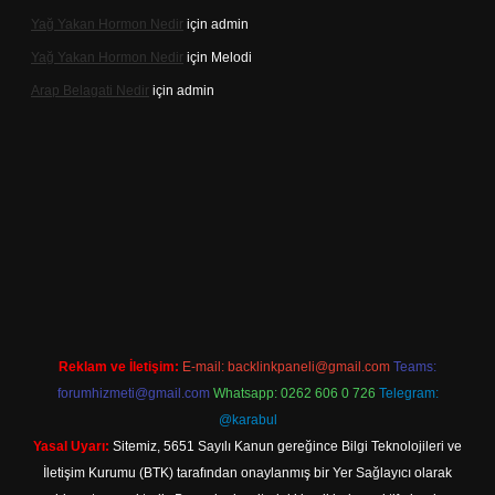
Yağ Yakan Hormon Nedir
için
admin
Yağ Yakan Hormon Nedir
için
Melodi
Arap Belagati Nedir
için
admin
ni giriş adresi
Reklam ve İletişim:
E-mail:
backlinkpaneli@gmail.com
Teams:
forumhizmeti@gmail.com
Whatsapp: 0262 606 0 726
Telegram:
@karabul
Yasal Uyarı:
Sitemiz, 5651 Sayılı Kanun gereğince Bilgi Teknolojileri ve
İletişim Kurumu (BTK) tarafından onaylanmış bir Yer Sağlayıcı olarak