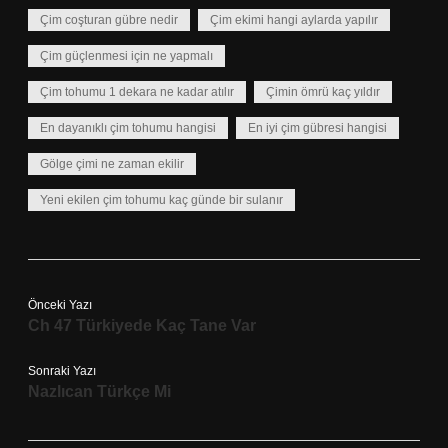
Çim coşturan gübre nedir
Çim ekimi hangi aylarda yapılır
Çim güçlenmesi için ne yapmalı
Çim tohumu 1 dekara ne kadar atılır
Çimin ömrü kaç yıldır
En dayanıklı çim tohumu hangisi
En iyi çim gübresi hangisi
Gölge çimi ne zaman ekilir
Yeni ekilen çim tohumu kaç günde bir sulanır
Önceki Yazı
Ch 47 Türkiyede Kaç Tane Var
Sonraki Yazı
Nazlıcan Türkçe Mi