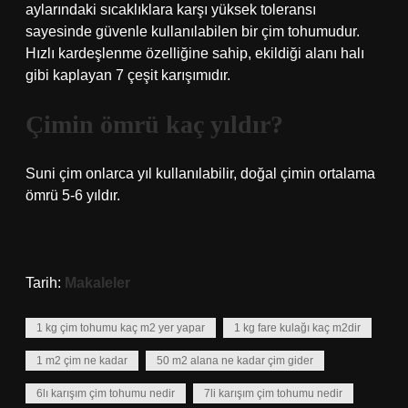
aylarındaki sıcaklıklara karşı yüksek toleransı
sayesinde güvenle kullanılabilen bir çim tohumudur.
Hızlı kardeşlenme özelliğine sahip, ekildiği alanı halı
gibi kaplayan 7 çeşit karışımıdır.
Çimin ömrü kaç yıldır?
Suni çim onlarca yıl kullanılabilir, doğal çimin ortalama
ömrü 5-6 yıldır.
Tarih:
Makaleler
1 kg çim tohumu kaç m2 yer yapar
1 kg fare kulağı kaç m2dir
1 m2 çim ne kadar
50 m2 alana ne kadar çim gider
6lı karışım çim tohumu nedir
7li karışım çim tohumu nedir