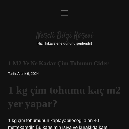
menüyü
Anasayfa
aç
Gizlilik Politikası
Neşeli Bilgi Köşesi
Yasal Uyarı
Hızlı hikayelerle gününü şenlendir!
Hakkımızda
1 M2 Ye Ne Kadar Çim Tohumu Gider
Tarih: Aralık 6, 2024
1 kg çim tohumu kaç m2
yer yapar?
1 kg çim tohumunun kaplayabileceği alan 40
metrekaredir. Bu karışımın ısıya ve kuraklığa karşı