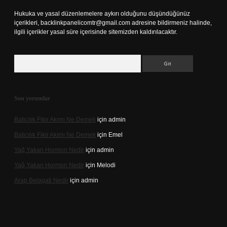
Hukuka ve yasal düzenlemelere aykırı olduğunu düşündüğünüz
içerikleri,
backlinkpanelicomtr@gmail.com
adresine bildirmeniz halinde,
ilgili içerikler yasal süre içerisinde sitemizden kaldırılacaktır.
Arama
Son yorumlar
Batıcılık Fikir Akımı Ne Demek
için
admin
Batıcılık Fikir Akımı Ne Demek
için
Emel
Yağ Yakan Hormon Nedir
için
admin
Yağ Yakan Hormon Nedir
için
Melodi
Arap Belagati Nedir
için
admin