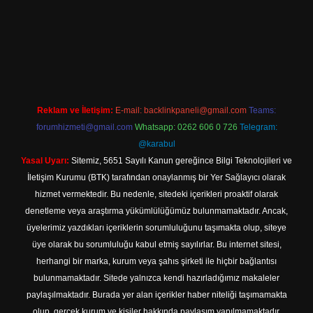
iş adresi
Reklam ve İletişim:
E-mail:
backlinkpaneli@gmail.com
Teams:
forumhizmeti@gmail.com
Whatsapp: 0262 606 0 726
Telegram:
@karabul
Yasal Uyarı:
Sitemiz, 5651 Sayılı Kanun gereğince Bilgi Teknolojileri ve
İletişim Kurumu (BTK) tarafından onaylanmış bir Yer Sağlayıcı olarak
hizmet vermektedir. Bu nedenle, sitedeki içerikleri proaktif olarak
denetleme veya araştırma yükümlülüğümüz bulunmamaktadır. Ancak,
üyelerimiz yazdıkları içeriklerin sorumluluğunu taşımakta olup, siteye
üye olarak bu sorumluluğu kabul etmiş sayılırlar. Bu internet sitesi,
herhangi bir marka, kurum veya şahıs şirketi ile hiçbir bağlantısı
bulunmamaktadır. Sitede yalnızca kendi hazırladığımız makaleler
paylaşılmaktadır. Burada yer alan içerikler haber niteliği taşımamakta
olup, gerçek kurum ve kişiler hakkında paylaşım yapılmamaktadır.