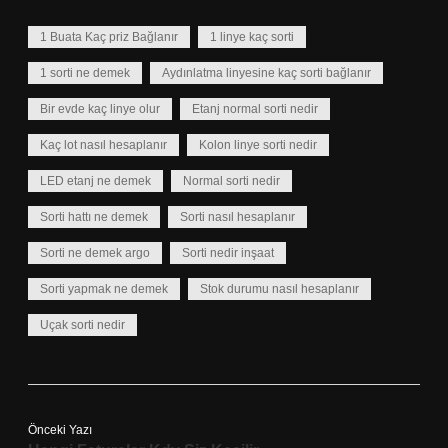
1 Buata Kaç priz Bağlanır
1 linye kaç sorti
1 sorti ne demek
Aydınlatma linyesine kaç sorti bağlanır
Bir evde kaç linye olur
Etanj normal sorti nedir
Kaç lot nasıl hesaplanır
Kolon linye sorti nedir
LED etanj ne demek
Normal sorti nedir
Sorti hattı ne demek
Sorti nasıl hesaplanır
Sorti ne demek argo
Sorti nedir inşaat
Sorti yapmak ne demek
Stok durumu nasıl hesaplanır
Uçak sorti nedir
Önceki Yazı