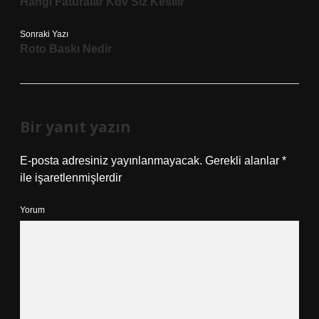
Hangi Faturalar Kdv Siz Kesilir
Sonraki Yazı
Roto Baskı Nedir
Bir yanıt yazın
E-posta adresiniz yayınlanmayacak.
Gerekli alanlar
*
ile işaretlenmişlerdir
Yorum