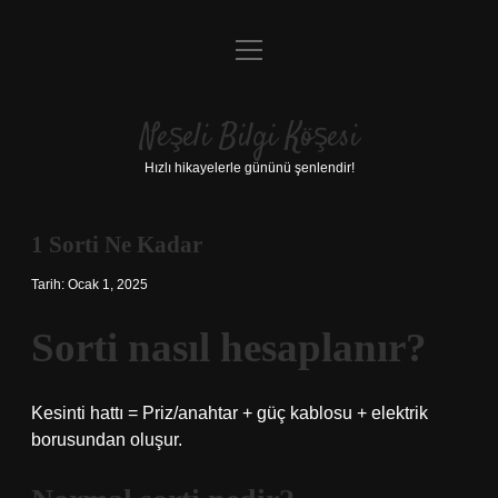
menüyü
Anasayfa
aç
Gizlilik Politikası
Neşeli Bilgi Köşesi
Yasal Uyarı
Hızlı hikayelerle gününü şenlendir!
Hakkımızda
1 Sorti Ne Kadar
Tarih: Ocak 1, 2025
Sorti nasıl hesaplanır?
Kesinti hattı = Priz/anahtar + güç kablosu + elektrik
borusundan oluşur.