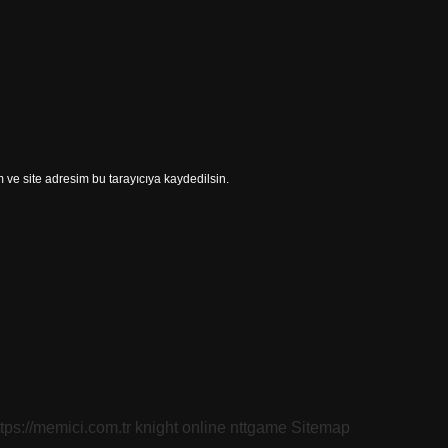
ve site adresim bu tarayıcıya kaydedilsin.
ttps://memici.com.tr
knight online
nttgame
Sitemap