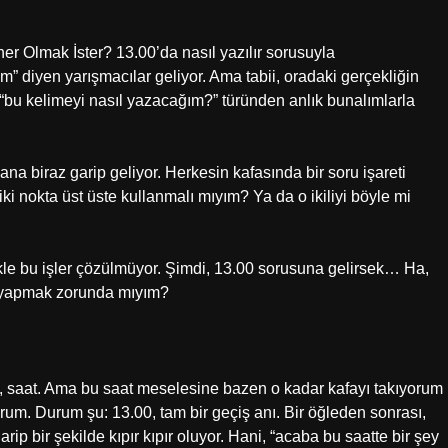
er Olmak İster? 13.00’da nasıl yazılır sorusuyla
” diyen yarışmacılar geliyor. Ama tabii, oradaki gerçekliğin
 “bu kelimeyi nasıl yazacağım?” türünden anlık bunalımlarla
bana biraz garip geliyor. Herkesin kafasında bir soru işareti
i nokta üst üste kullanmalı mıyım? Ya da o ikiliyi böyle mi
ekle bu işler çözülmüyor. Şimdi, 13.00 sorusuna gelirsek… Ha,
e yapmak zorunda mıyım?
um, saat. Ama bu saat meselesine bazen o kadar kafayı takıyorum
rum. Durum şu: 13.00, tam bir geçiş anı. Bir öğleden sonrası,
ip bir şekilde kıpır kıpır oluyor. Hani, “acaba bu saatte bir şey