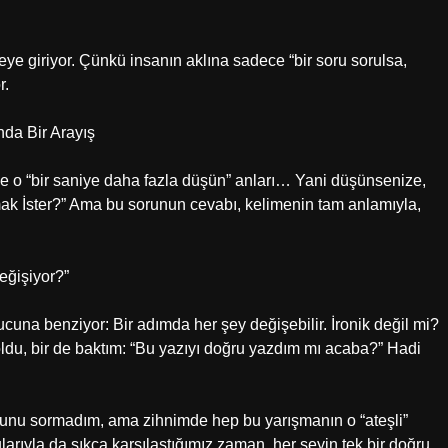
ye giriyor. Çünkü insanın aklına sadece “bir soru sorulsa,
r.
nda Bir Arayış
le o “bir saniye daha fazla düşün” anları… Yani düşünsenize,
mak İster?” Ama bu sorunun cevabı, kelimenin tam anlamıyla,
değişiyor?”
una benziyor: Bir adımda her şey değişebilir. İronik değil mi?
oldu, bir de baktım: “Bu yazıyı doğru yazdım mı acaba?” Hadi
sunu sormadım, ama zihnimde hep bu yarışmanın o “ateşli”
arıyla da sıkça karşılaştığımız zaman, her şeyin tek bir doğru