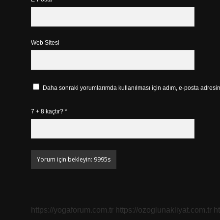
Web Sitesi
Daha sonraki yorumlarımda kullanılması için adım, e-posta adresim 
7 + 8 kaçtır?
*
https://yogaforum.com.tr
https://ozoglunakliyat.com.tr
h