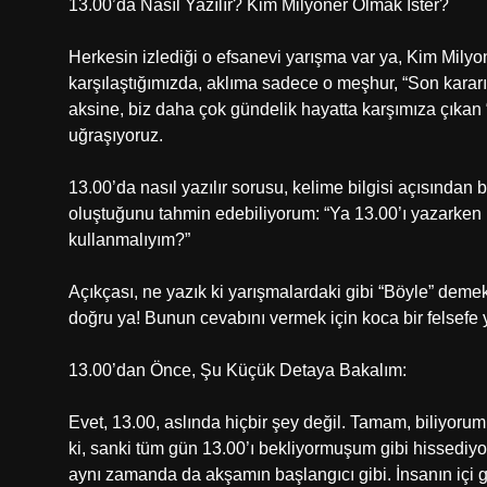
13.00’da Nasıl Yazılır? Kim Milyoner Olmak İster?
Herkesin izlediği o efsanevi yarışma var ya, Kim Milyon
karşılaştığımızda, aklıma sadece o meşhur, “Son kararım
aksine, biz daha çok gündelik hayatta karşımıza çıkan
uğraşıyoruz.
13.00’da nasıl yazılır sorusu, kelime bilgisi açısından 
oluştuğunu tahmin edebiliyorum: “Ya 13.00’ı yazarken ik
kullanmalıyım?”
Açıkçası, ne yazık ki yarışmalardaki gibi “Böyle” dem
doğru ya! Bunun cevabını vermek için koca bir felsef
13.00’dan Önce, Şu Küçük Detaya Bakalım:
Evet, 13.00, aslında hiçbir şey değil. Tamam, biliyor
ki, sanki tüm gün 13.00’ı bekliyormuşum gibi hissediyo
aynı zamanda da akşamın başlangıcı gibi. İnsanın içi gar