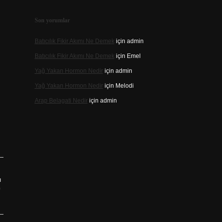
Son yorumlar
Batıcılık Fikir Akımı Ne Demek
için
admin
Batıcılık Fikir Akımı Ne Demek
için
Emel
Yağ Yakan Hormon Nedir
için
admin
Yağ Yakan Hormon Nedir
için
Melodi
Arap Belagati Nedir
için
admin
ı
?