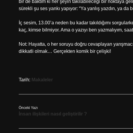
bir de baktım ki her şeyin takılabileceği bir noktaya g
sürekli şu ses yankı yapıyor: “Ya yanlış yazdın, ya da b
İç sesim, 13.00’a neden bu kadar takıldığımı sorgularken
kaç, kimse bilmiyor. Ama o yazıyı ben yazmalıyım, saat
Not: Hayatta, o her soruyu doğru cevaplayan yarışmacı
dikkatli olmak… Gerçekten komik bir çelişki!
Tarih:
Makaleler
Önceki Yazı
İnsan ilişkileri nasıl geliştirilir ?