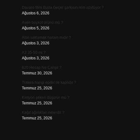
Davaro filmi Buda Geçer şarkısını kim söylüyor ?
Ağustos 6, 2026
Aven boykot ürünü mü ?
Ağustos 5, 2026
Altın saklamak haram mıdır ?
Ağustos 3, 2026
A3 35-50 mi ?
Ağustos 3, 2026
620 Hesap Ne Çalışır ?
Temmuz 30, 2026
Trakea hangi epitel ile kaplıdır ?
Temmuz 25, 2026
Kimyon şekeri düşürür mü ?
Temmuz 25, 2026
Kağıt ağırlıkları nelerdir ?
Temmuz 25, 2026