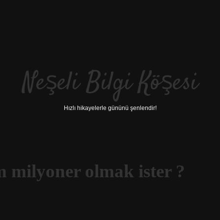
Neşeli Bilgi Köşesi
Hızlı hikayelerle gününü şenlendir!
im milyoner olmak ister ?