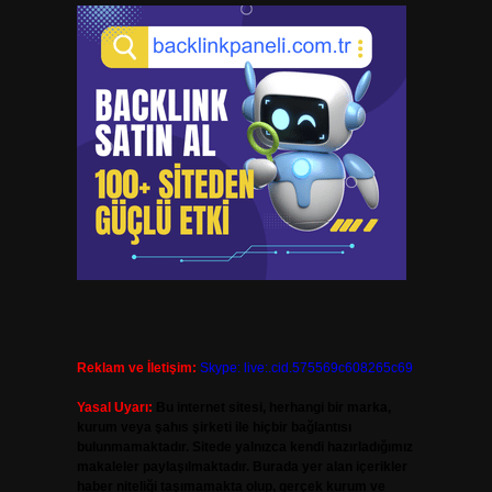
Reklam ve İletişim:
Skype: live:.cid.575569c608265c69
Yasal Uyarı:
Bu internet sitesi, herhangi bir marka,
kurum veya şahıs şirketi ile hiçbir bağlantısı
bulunmamaktadır. Sitede yalnızca kendi hazırladığımız
makaleler paylaşılmaktadır. Burada yer alan içerikler
haber niteliği taşımamakta olup, gerçek kurum ve