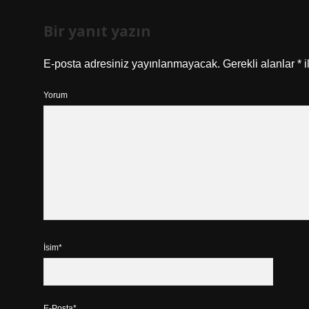
Bir yanıt yazın
E-posta adresiniz yayınlanmayacak.
Gerekli alanlar
*
i
Yorum
İsim*
E-Posta*