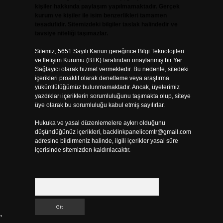
kişiler hakkında paylaşım yapılmamaktadır. Gerçek
kurum ve kişiler ile isim benzerlikleri tamamen
tesadüfidir. Sitemizdeki bilgiler taslak halindedir ve
tavsiye niteliği taşımazlar.
Sitemiz, 5651 Sayılı Kanun gereğince Bilgi Teknolojileri
ve İletişim Kurumu (BTK) tarafından onaylanmış bir Yer
Sağlayıcı olarak hizmet vermektedir. Bu nedenle, sitedeki
içerikleri proaktif olarak denetleme veya araştırma
yükümlülüğümüz bulunmamaktadır. Ancak, üyelerimiz
yazdıkları içeriklerin sorumluluğunu taşımakta olup, siteye
üye olarak bu sorumluluğu kabul etmiş sayılırlar.
Hukuka ve yasal düzenlemelere aykırı olduğunu
düşündüğünüz içerikleri,
backlinkpanelicomtr@gmail.com
adresine bildirmeniz halinde, ilgili içerikler yasal süre
içerisinde sitemizden kaldırılacaktır.
Arama
,