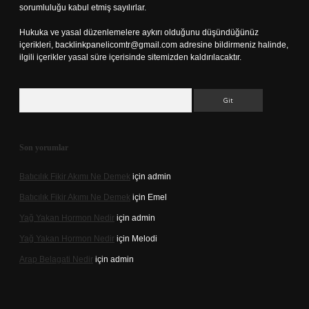
sorumluluğu kabul etmiş sayılırlar.
Hukuka ve yasal düzenlemelere aykırı olduğunu düşündüğünüz
içerikleri,
backlinkpanelicomtr@gmail.com
adresine bildirmeniz halinde,
ilgili içerikler yasal süre içerisinde sitemizden kaldırılacaktır.
Arama
Son yorumlar
Batıcılık Fikir Akımı Ne Demek
için
admin
Batıcılık Fikir Akımı Ne Demek
için
Emel
Yağ Yakan Hormon Nedir
için
admin
Yağ Yakan Hormon Nedir
için
Melodi
Arap Belagati Nedir
için
admin