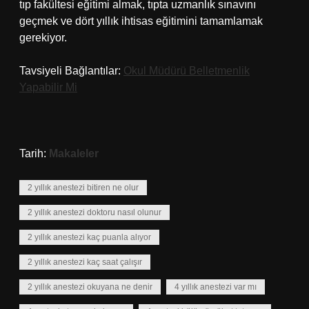
tıp fakültesi eğitimi almak, tıpta uzmanlık sınavını
geçmek ve dört yıllık ihtisas eğitimini tamamlamak
gerekiyor.
Tavsiyeli Bağlantılar:
Okul Müdürü Belletmenlik
Yapabilir Mi
Tarih:
Makaleler
2 yıllık anestezi bitiren ne olur
2 yıllık anestezi doktoru nasıl olunur
2 yıllık anestezi kaç puanla alıyor
2 yıllık anestezi kaç saat çalışır
2 yıllık anestezi okuyana ne denir
4 yıllık anestezi var mı