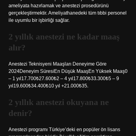
ameliyata hazırlamak ve anestezi prosedürünü
gerçekleştirmektir. Ameliyathanedeki tüm tıbbi personel
ile uyumlu bir işbirliği sağlar.
2 yıllık anestezi ne kadar maaş
alır?
Anestezi Teknisyeni Maaşları Deneyime Göre
2024Deneyim SüresiEn Düşük MaaşEn Yüksek Maaş0
– 1 yıl17.700₺27.600₺2 – 4 yıl17.800₺33.300₺5 – 9
yıl19.600₺34.400₺10 yıl +21.000₺35.
2 yıllık anestezi okuyana ne
denir?
Anestezi programı Türkiye’deki en popüler ön lisans