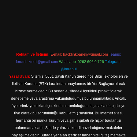
iş adresi
Reklam ve İletişim:
E-mail:
backlinkpaneli@gmail.com
Teams:
forumhizmeti@gmail.com
Whatsapp: 0262 606 0 726
Telegram:
@karabul
Yasal Uyarı:
Sitemiz, 5651 Sayılı Kanun gereğince Bilgi Teknolojileri ve
İletişim Kurumu (BTK) tarafından onaylanmış bir Yer Sağlayıcı olarak
hizmet vermektedir. Bu nedenle, sitedeki içerikleri proaktif olarak
denetleme veya araştırma yükümlülüğümüz bulunmamaktadır. Ancak,
üyelerimiz yazdıkları içeriklerin sorumluluğunu taşımakta olup, siteye
üye olarak bu sorumluluğu kabul etmiş sayılırlar. Bu internet sitesi,
herhangi bir marka, kurum veya şahıs şirketi ile hiçbir bağlantısı
bulunmamaktadır. Sitede yalnızca kendi hazırladığımız makaleler
paylaşılmaktadır. Burada yer alan içerikler haber niteliği taşımamakta