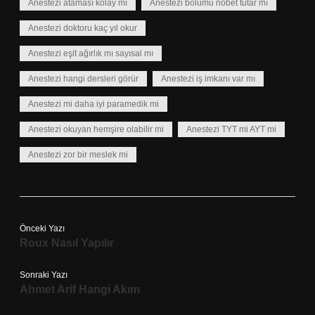
Anestezi ataması kolay mı
Anestezi bölümü nöbet tutar mı
Anestezi doktoru kaç yıl okur
Anestezi eşit ağırlık mı sayısal mı
Anestezi hangi dersleri görür
Anestezi iş imkanı var mı
Anestezi mi daha iyi paramedik mi
Anestezi okuyan hemşire olabilir mi
Anestezi TYT mi AYT mi
Anestezi zor bir meslek mi
Önceki Yazı
Roux Nasıl Yapılır
Sonraki Yazı
Ahmet Arif Hangi Akım