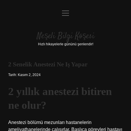
menüyü
Anasayfa
aç
Gizlilik Politikası
Neşeli Bilgi Köşesi
Yasal Uyarı
Hızlı hikayelerle gününü şenlendir!
Hakkımızda
2 Senelik Anestezi Ne Iş Yapar
Tarih: Kasım 2, 2024
2 yıllık anestezi bitiren
ne olur?
Anestezi bölümü mezunları hastanelerin
ameliyathanelerinde çalışırlar. Başlıca görevleri hastayı