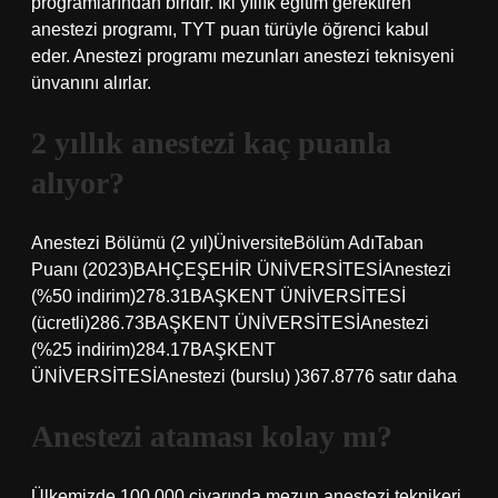
programlarından biridir. İki yıllık eğitim gerektiren
anestezi programı, TYT puan türüyle öğrenci kabul
eder. Anestezi programı mezunları anestezi teknisyeni
ünvanını alırlar.
2 yıllık anestezi kaç puanla
alıyor?
Anestezi Bölümü (2 yıl)ÜniversiteBölüm AdıTaban
Puanı (2023)BAHÇEŞEHİR ÜNİVERSİTESİAnestezi
(%50 indirim)278.31BAŞKENT ÜNİVERSİTESİ
(ücretli)286.73BAŞKENT ÜNİVERSİTESİAnestezi
(%25 indirim)284.17BAŞKENT
ÜNİVERSİTESİAnestezi (burslu) )367.8776 satır daha
Anestezi ataması kolay mı?
Ülkemizde 100.000 civarında mezun anestezi teknikeri