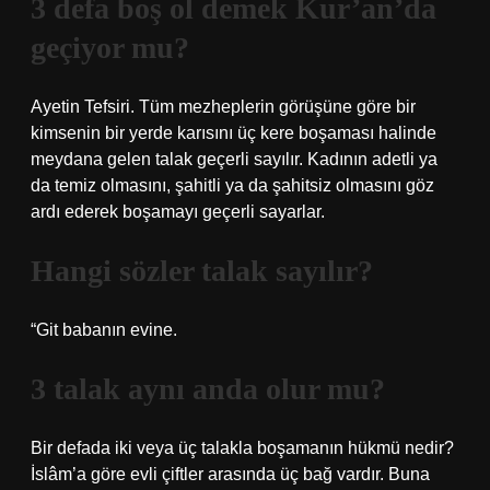
3 defa boş ol demek Kur’an’da
geçiyor mu?
Ayetin Tefsiri. Tüm mezheplerin görüşüne göre bir
kimsenin bir yerde karısını üç kere boşaması halinde
meydana gelen talak geçerli sayılır. Kadının adetli ya
da temiz olmasını, şahitli ya da şahitsiz olmasını göz
ardı ederek boşamayı geçerli sayarlar.
Hangi sözler talak sayılır?
“Git babanın evine.
3 talak aynı anda olur mu?
Bir defada iki veya üç talakla boşamanın hükmü nedir?
İslâm’a göre evli çiftler arasında üç bağ vardır. Buna