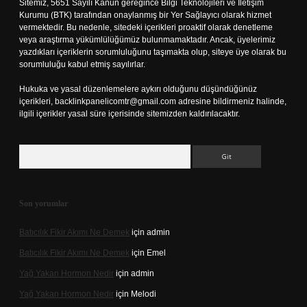
Sitemiz, 5651 Sayılı Kanun gereğince Bilgi Teknolojileri ve İletişim
Kurumu (BTK) tarafından onaylanmış bir Yer Sağlayıcı olarak hizmet
vermektedir. Bu nedenle, sitedeki içerikleri proaktif olarak denetleme
veya araştırma yükümlülüğümüz bulunmamaktadır. Ancak, üyelerimiz
yazdıkları içeriklerin sorumluluğunu taşımakta olup, siteye üye olarak bu
sorumluluğu kabul etmiş sayılırlar.
Hukuka ve yasal düzenlemelere aykırı olduğunu düşündüğünüz
içerikleri,
backlinkpanelicomtr@gmail.com
adresine bildirmeniz halinde,
ilgili içerikler yasal süre içerisinde sitemizden kaldırılacaktır.
Arama
Son yorumlar
Batıcılık Fikir Akımı Ne Demek
için
admin
Batıcılık Fikir Akımı Ne Demek
için
Emel
Yağ Yakan Hormon Nedir
için
admin
Yağ Yakan Hormon Nedir
için
Melodi