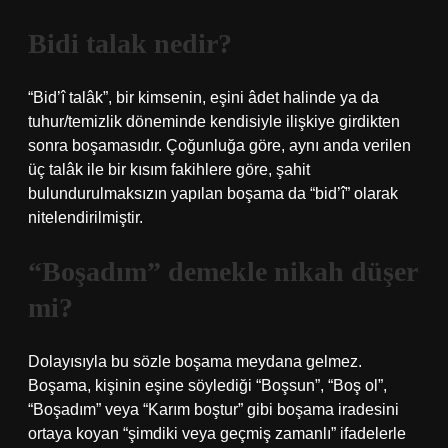
Bidi talak nedir?
“Bid’î talâk”, bir kimsenin, eşini âdet halinde ya da
tuhur/temizlik döneminde kendisiyle ilişkiye girdikten
sonra boşamasıdır. Çoğunluğa göre, aynı anda verilen
üç talâk ile bir kısım fakihlere göre, şahit
bulundurulmaksızın yapılan boşama da “bid’î” olarak
nitelendirilmiştir.
“Boşadım” demekle nikah düşer
mi?
Dolayısıyla bu sözle boşama meydana gelmez.
Boşama, kişinin eşine söylediği “Boşsun”, “Boş ol”,
“Boşadım” veya “Karım boştur” gibi boşama iradesini
ortaya koyan “şimdiki veya geçmiş zamanlı” ifadelerle