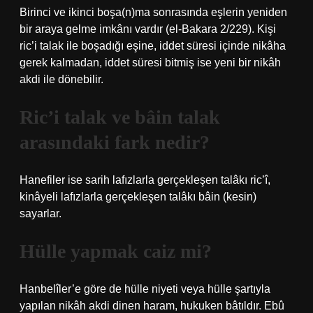
Birinci ve ikinci boşa(n)ma sonrasında eşlerin yeniden
bir araya gelme imkânı vardır (el-Bakara 2/229). Kişi
ric’i talak ile boşadığı eşine, iddet süresi içinde nikâha
gerek kalmadan, iddet süresi bitmiş ise yeni bir nikâh
akdi ile dönebilir.
Ric’i talak ve bâin talak
arasındaki fark nedir?
Hanefiler ise sarih lafızlarla gerçekleşen talâkı ric’î,
kinâyeli lafızlarla gerçekleşen talâkı bâin (kesin)
sayarlar.
Hülle yapmak caiz mi?
Hanbelîler’e göre de hülle niyeti veya hülle şartıyla
yapılan nikâh akdi dinen haram, hukuken bâtıldır. Ebû