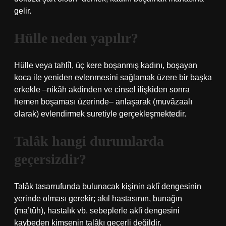
gelir.
Hülle neden yapılır?
Hülle veya tahlîl, üç kere boşanmış kadını, boşayan
koca ile yeniden evlenmesini sağlamak üzere bir başka
erkekle –nikâh akdinden ve cinsel ilişkiden sonra
hemen boşaması üzerinde– anlaşarak (muvâzaalı
olarak) evlendirmek suretiyle gerçekleşmektedir.
Talâk hangi durumlarda
geçersizdir?
Talâk tasarrufunda bulunacak kişinin aklî dengesinin
yerinde olması gerekir; akıl hastasının, bunağın
(ma’tûh), hastalık vb. sebeplerle aklî dengesini
kaybeden kimsenin talâkı geçerli değildir.