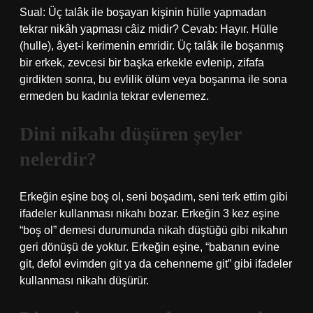
Sual: Üç talâk ile boşayan kişinin hülle yapmadan
tekrar nikâh yapması câiz midir? Cevab: Hayır. Hülle
(hulle), âyet-i kerimenin emridir. Üç talâk ile boşanmış
bir erkek, zevcesi bir başka erkekle evlenip, zifafa
girdikten sonra, bu evlilik ölüm veya boşanma ile sona
ermeden bu kadınla tekrar evlenemez.
Dini nikahı düşüren şeyler
nelerdir?
Erkeğin eşine boş ol, seni boşadım, seni terk ettim gibi
ifadeler kullanması nikahı bozar. Erkeğin 3 kez eşine
“boş ol” demesi durumunda nikah düştüğü gibi nikahın
geri dönüşü de yoktur. Erkeğin eşine, “babanın evine
git, defol evimden git ya da cehenneme git” gibi ifadeler
kullanması nikahı düşürür.