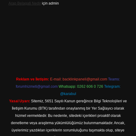
Arap Belagati Nedir
için
admin
iş adresi
Reklam ve İletişim:
E-mail:
backlinkpaneli@gmail.com
Teams:
forumhizmeti@gmail.com
Whatsapp: 0262 606 0 726
Telegram:
@karabul
Yasal Uyarı:
Sitemiz, 5651 Sayılı Kanun gereğince Bilgi Teknolojileri ve
İletişim Kurumu (BTK) tarafından onaylanmış bir Yer Sağlayıcı olarak
hizmet vermektedir. Bu nedenle, sitedeki içerikleri proaktif olarak
denetleme veya araştırma yükümlülüğümüz bulunmamaktadır. Ancak,
üyelerimiz yazdıkları içeriklerin sorumluluğunu taşımakta olup, siteye