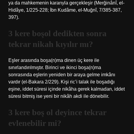
ya da mahkemenin kararıyla gerçekleşir (Merğinânî, el-
Hidâye, 1/225-228; İbn Kudâme, el-Muğnî, 7/385-387,
397).
3 kere boşol dedikten sonra
tekrar nikah kıyılır mı?
Eşler arasında boşa(n)ma dinen üç kere ile
sınırlandırılmıştır. Birinci ve ikinci boşa(n)ma
sonrasında eşlerin yeniden bir araya gelme imkânı
vardır (el-Bakara 2/229). Kişi ric’i talak ile boşadığı
eşine, iddet süresi içinde nikâha gerek kalmadan, iddet
süresi bitmiş ise yeni bir nikâh akdi ile dönebilir.
3 kere boş ol deyince tekrar
evlenebilir mi?