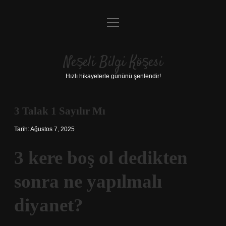
menüyü
Anasayfa
aç
Gizlilik Politikası
Neşeli Bilgi Köşesi
Yasal Uyarı
Hızlı hikayelerle gününü şenlendir!
Hakkımızda
3 Talak 1 Sayılır Mı
Tarih: Ağustos 7, 2025
3 kere boş ol dedikten
sonra ne yapılmalı
diyanet?