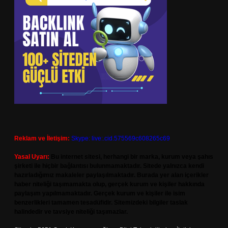
Reklam ve İletişim:
Skype: live:.cid.575569c608265c69
Yasal Uyarı:
Bu internet sitesi, herhangi bir marka, kurum veya şahıs
şirketi ile hiçbir bağlantısı bulunmamaktadır. Sitede yalnızca kendi
hazırladığımız makaleler paylaşılmaktadır. Burada yer alan içerikler
haber niteliği taşımamakta olup, gerçek kurum ve kişiler hakkında
paylaşım yapılmamaktadır. Gerçek kurum ve kişiler ile isim
benzerlikleri tamamen tesadüfidir. Sitemizdeki bilgiler taslak
halindedir ve tavsiye niteliği taşımazlar.