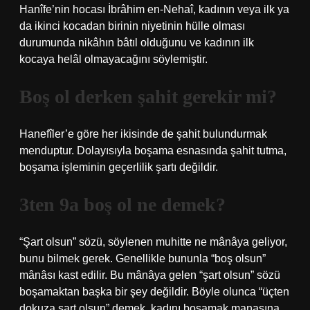
Hanîfe’nin hocası İbrâhim en-Nehaî, kadının veya ilk ya
da ikinci kocadan birinin niyetinin hülle olması
durumunda nikâhın bâtıl olduğunu ve kadının ilk
kocaya helâl olmayacağını söylemiştir.
Boş ol derken şahit gerekir mi?
Hanefîler’e göre her ikisinde de şahit bulundurmak
menduptur. Dolayısıyla boşama esnasında şahit tutma,
boşama işleminin geçerlilik şartı değildir.
3ten 9a boş ol ne demek?
“Şart olsun” sözü, söylenen muhitte ne mânâya geliyor,
bunu bilmek gerek. Genellikle bununla “boş olsun”
mânâsı kast edilir. Bu mânâya gelen “şart olsun” sözü
boşamaktan başka bir şey değildir. Böyle olunca “üçten
dokuza şart olsun” demek, kadını boşamak manasına