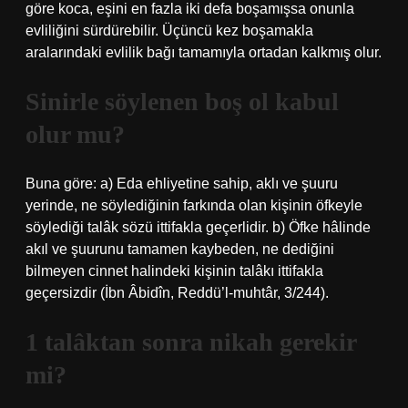
göre koca, eşini en fazla iki defa boşamışsa onunla
evliliğini sürdürebilir. Üçüncü kez boşamakla
aralarındaki evlilik bağı tamamıyla ortadan kalkmış olur.
Sinirle söylenen boş ol kabul
olur mu?
Buna göre: a) Eda ehliyetine sahip, aklı ve şuuru
yerinde, ne söylediğinin farkında olan kişinin öfkeyle
söylediği talâk sözü ittifakla geçerlidir. b) Öfke hâlinde
akıl ve şuurunu tamamen kaybeden, ne dediğini
bilmeyen cinnet halindeki kişinin talâkı ittifakla
geçersizdir (İbn Âbidîn, Reddü’l-muhtâr, 3/244).
1 talâktan sonra nikah gerekir
mi?