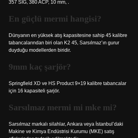
357 SIG, 380 ACP, 10 mm, .
En güçlü mermi hangisi?
Dünyanın en yüksek atış kapasitesine sahip 45 kalibre
tabancalarından biri olan K2 45, Sarsılmaz’ın gurur
duyduğu modellerden biridir.
9mm kaç şarjör?
Springfield XD ve HS Product 9×19 kalibre tabancalar
için 16 kapasiteli şarjör.
Sarsılmaz mermi mi mke mi?
Sarsılmaz markalı silahlar, Ankara veya İstanbul’daki
Makine ve Kimya Endüstrisi Kurumu (MKE) satış