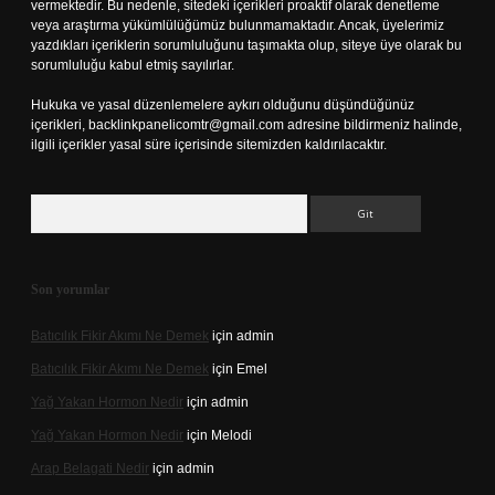
vermektedir. Bu nedenle, sitedeki içerikleri proaktif olarak denetleme
veya araştırma yükümlülüğümüz bulunmamaktadır. Ancak, üyelerimiz
yazdıkları içeriklerin sorumluluğunu taşımakta olup, siteye üye olarak bu
sorumluluğu kabul etmiş sayılırlar.
Hukuka ve yasal düzenlemelere aykırı olduğunu düşündüğünüz
içerikleri,
backlinkpanelicomtr@gmail.com
adresine bildirmeniz halinde,
ilgili içerikler yasal süre içerisinde sitemizden kaldırılacaktır.
Arama
Son yorumlar
Batıcılık Fikir Akımı Ne Demek
için
admin
Batıcılık Fikir Akımı Ne Demek
için
Emel
Yağ Yakan Hormon Nedir
için
admin
Yağ Yakan Hormon Nedir
için
Melodi
Arap Belagati Nedir
için
admin