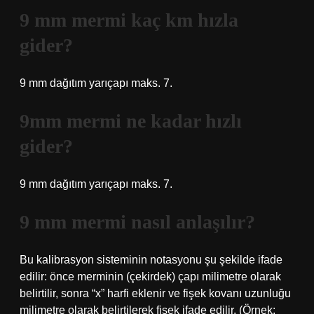
9 mm mermi kaç km hızla
gider?
9 mm dağıtım yarıçapı maks. 7.
9mm mermi ne kadar hızlı
gider?
9 mm dağıtım yarıçapı maks. 7.
9 mm mermi nasıl anlaşılır?
Bu kalibrasyon sisteminin notasyonu şu şekilde ifade
edilir: önce merminin (çekirdek) çapı milimetre olarak
belirtilir, sonra “x” harfi eklenir ve fişek kovanı uzunluğu
milimetre olarak belirtilerek fişek ifade edilir. (Örnek: