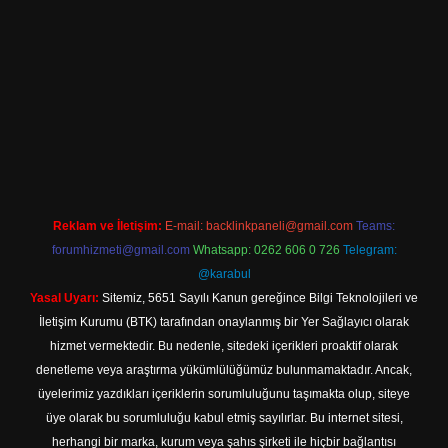
bet yeni giriş adresi
Reklam ve İletişim:
E-mail:
backlinkpaneli@gmail.com
Teams:
forumhizmeti@gmail.com
Whatsapp: 0262 606 0 726
Telegram:
@karabul
Yasal Uyarı:
Sitemiz, 5651 Sayılı Kanun gereğince Bilgi Teknolojileri ve
İletişim Kurumu (BTK) tarafından onaylanmış bir Yer Sağlayıcı olarak
hizmet vermektedir. Bu nedenle, sitedeki içerikleri proaktif olarak
denetleme veya araştırma yükümlülüğümüz bulunmamaktadır. Ancak,
üyelerimiz yazdıkları içeriklerin sorumluluğunu taşımakta olup, siteye
üye olarak bu sorumluluğu kabul etmiş sayılırlar. Bu internet sitesi,
herhangi bir marka, kurum veya şahıs şirketi ile hiçbir bağlantısı