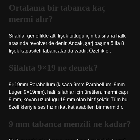
Ortalama bir tabanca kaç
mermi alır?
Silahlar genellikle altı fişek tuttuğu için bu silaha halk
arasında revolver de denir. Ancak, şarj başına 5 ila 8
fişek kapasiteli tabancalar da vardır. Özellikle .
Silahta 9×19 ne demek?
9×19mm Parabellum (kısaca 9mm Parabellum, 9mm
Luger, 9×19mm), hafif silahlar için üretilen, mermi çapı
9 mm, kovan uzunluğu 19 mm olan bir fişektir. Tüm bu
özellikleriyle ses hızını kat kat aşabilen bir mermidir.
9 mm tabanca menzili ne kadar?