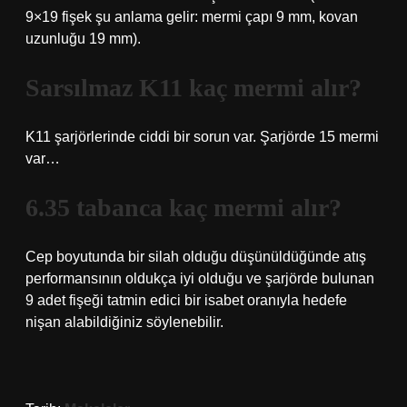
9×19 fişek şu anlama gelir: mermi çapı 9 mm, kovan
uzunluğu 19 mm).
Sarsılmaz K11 kaç mermi alır?
K11 şarjörlerinde ciddi bir sorun var. Şarjörde 15 mermi
var…
6.35 tabanca kaç mermi alır?
Cep boyutunda bir silah olduğu düşünüldüğünde atış
performansının oldukça iyi olduğu ve şarjörde bulunan
9 adet fişeği tatmin edici bir isabet oranıyla hedefe
nişan alabildiğiniz söylenebilir.