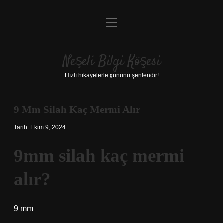
menüyü
Anasayfa
aç
Gizlilik Politikası
Neşeli Bilgi Köşesi
Yasal Uyarı
Hızlı hikayelerle gününü şenlendir!
Hakkımızda
9 Mm Silah Kaç Mermi Alır
Tarih: Ekim 9, 2024
9mm silah kaç mermi
alır?
9 mm