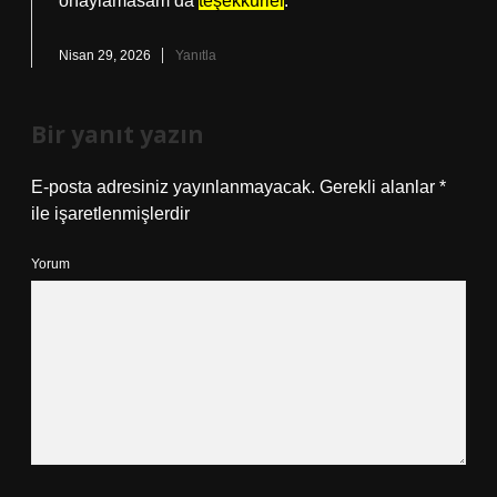
onaylamasam da
teşekkürler
.
Nisan 29, 2026
Yanıtla
Bir yanıt yazın
E-posta adresiniz yayınlanmayacak.
Gerekli alanlar
*
ile işaretlenmişlerdir
Yorum