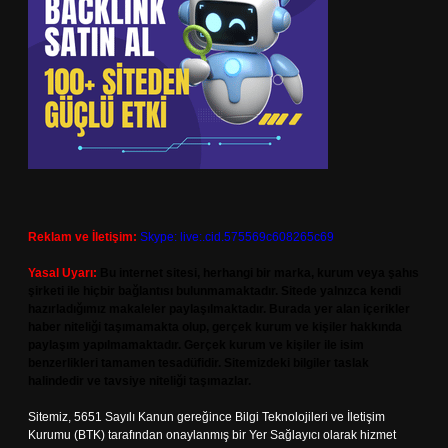
Reklam ve İletişim:
Skype: live:.cid.575569c608265c69
Yasal Uyarı:
Bu internet sitesi, herhangi bir marka, kurum veya şahıs
şirketi ile hiçbir bağlantısı bulunmamaktadır. Sitede yalnızca kendi
hazırladığımız makaleler paylaşılmaktadır. Burada yer alan içerikler
haber niteliği taşımamakta olup, gerçek kurum ve kişiler hakkında
paylaşım yapılmamaktadır. Gerçek kurum ve kişiler ile isim
benzerlikleri tamamen tesadüfidir. Sitemizdeki bilgiler taslak
halindedir ve tavsiye niteliği taşımazlar.
Sitemiz, 5651 Sayılı Kanun gereğince Bilgi Teknolojileri ve İletişim
Kurumu (BTK) tarafından onaylanmış bir Yer Sağlayıcı olarak hizmet