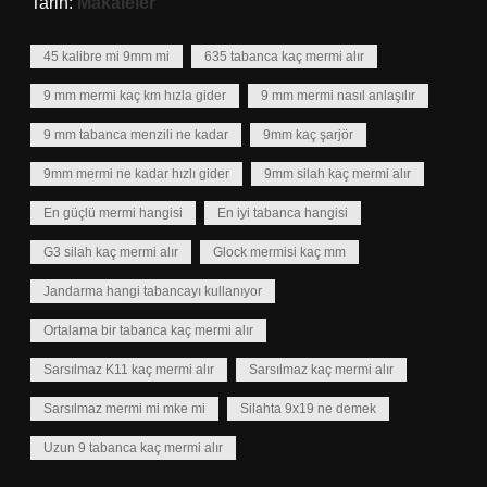
Tarih:
Makaleler
45 kalibre mi 9mm mi
635 tabanca kaç mermi alır
9 mm mermi kaç km hızla gider
9 mm mermi nasıl anlaşılır
9 mm tabanca menzili ne kadar
9mm kaç şarjör
9mm mermi ne kadar hızlı gider
9mm silah kaç mermi alır
En güçlü mermi hangisi
En iyi tabanca hangisi
G3 silah kaç mermi alır
Glock mermisi kaç mm
Jandarma hangi tabancayı kullanıyor
Ortalama bir tabanca kaç mermi alır
Sarsılmaz K11 kaç mermi alır
Sarsılmaz kaç mermi alır
Sarsılmaz mermi mi mke mi
Silahta 9x19 ne demek
Uzun 9 tabanca kaç mermi alır