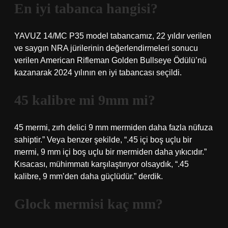
En iyi tabanca hangisi?
YAVUZ 14/MC P35 model tabancamız, 22 yıldır verilen
ve saygın NRA jürilerinin değerlendirmeleri sonucu
verilen American Rifleman Golden Bullseye Ödülü’nü
kazanarak 2024 yılının en iyi tabancası seçildi.
45 kalibre mi 9mm mi?
45 mermi, zırh delici 9 mm mermiden daha fazla nüfuza
sahiptir.” Veya benzer şekilde, “.45 içi boş uçlu bir
mermi, 9 mm içi boş uçlu bir mermiden daha yıkıcıdır.”
Kısacası, mühimmatı karşılaştırıyor olsaydık, “.45
kalibre, 9 mm’den daha güçlüdür.” derdik.
Glock mermisi kaç mm?