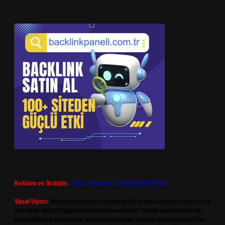
Reklam ve İletişim:
Skype: live:.cid.575569c608265c69
Yasal Uyarı:
Bu internet sitesi, herhangi bir marka, kurum veya şahıs
şirketi ile hiçbir bağlantısı bulunmamaktadır. Sitede yalnızca kendi
hazırladığımız makaleler paylaşılmaktadır. Burada yer alan içerikler