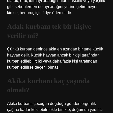
olarak; oruç tutmayı adadığı halde hastalık veya yaşlılık
gibi sebeplerden dolayı adağını yerine getiremeyen
kimse, her oruç için fidye ödemelidir.
Adak kurbanı tek bir kişiye
verilir mi?
Çünkü kurban denince akla en azından bir tane küçük
hayvan gelir. Küçük hayvan ancak bir kişi tarafından
kurban edilebilir; iki veya daha fazla kişi tarafından
kurban edilirse geçerli olmaz.
Akika kurbanı kaç yaşında
olmalı?
Akīka kurbanı, çocuğun doğduğu günden ergenlik
çağına kadar kesilebilmekle birlikte, doğumun yedinci