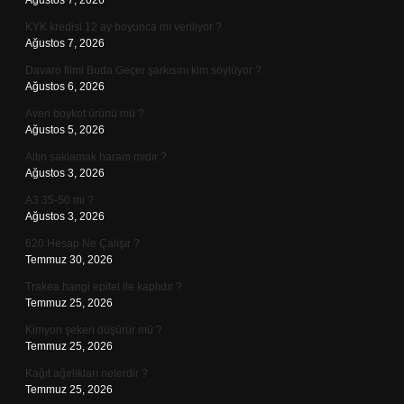
Ağustos 7, 2026
KYK kredisi 12 ay boyunca mı veriliyor ?
Ağustos 7, 2026
Davaro filmi Buda Geçer şarkısını kim söylüyor ?
Ağustos 6, 2026
Aven boykot ürünü mü ?
Ağustos 5, 2026
Altın saklamak haram mıdır ?
Ağustos 3, 2026
A3 35-50 mi ?
Ağustos 3, 2026
620 Hesap Ne Çalışır ?
Temmuz 30, 2026
Trakea hangi epitel ile kaplıdır ?
Temmuz 25, 2026
Kimyon şekeri düşürür mü ?
Temmuz 25, 2026
Kağıt ağırlıkları nelerdir ?
Temmuz 25, 2026