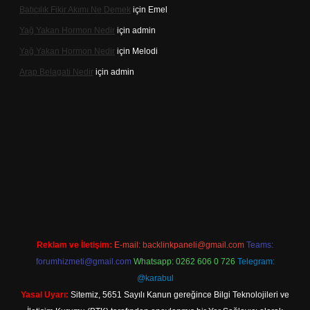
Batıcılık Fikir Akımı Ne Demek
için
Emel
Yağ Yakan Hormon Nedir
için
admin
Yağ Yakan Hormon Nedir
için
Melodi
Arap Belagati Nedir
için
admin
lbet yeni giriş adresi
Reklam ve İletişim:
E-mail:
backlinkpaneli@gmail.com
Teams:
forumhizmeti@gmail.com
Whatsapp: 0262 606 0 726
Telegram:
@karabul
Yasal Uyarı:
Sitemiz, 5651 Sayılı Kanun gereğince Bilgi Teknolojileri ve