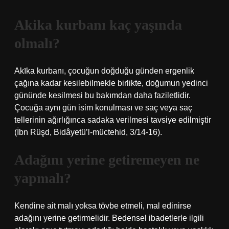
Akika kurbanı kaç yaşında
olmalı?
Akīka kurbanı, çocuğun doğduğu günden ergenlik
çağına kadar kesilebilmekle birlikte, doğumun yedinci
gününde kesilmesi bu bakımdan daha faziletlidir.
Çocuğa aynı gün isim konulması ve saç veya saç
tellerinin ağırlığınca sadaka verilmesi tavsiye edilmiştir
(İbn Rüşd, Bidâyetü’l-müctehid, 3/14-16).
Adağını yerine getiremeyen ne
yapmalı?
Kendine ait malı yoksa tövbe etmeli, mal edinirse
adağını yerine getirmelidir. Bedensel ibadetlerle ilgili