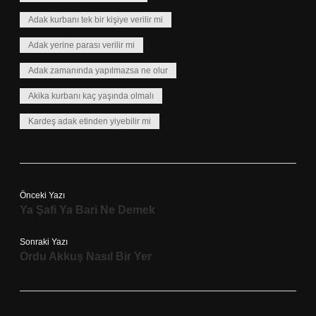
Adak kurbanı tek bir kişiye verilir mi
Adak yerine parası verilir mi
Adak zamanında yapılmazsa ne olur
Akika kurbanı kaç yaşında olmalı
Kardeş adak etinden yiyebilir mi
Önceki Yazı
Ya Şafi Ya Bari Ne Demek
Sonraki Yazı
Ordu Akkuş Nasıl Bir Yer