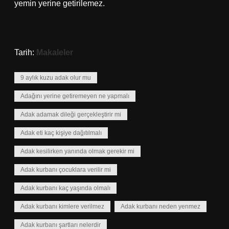
yemin yerine getirilemez.
Tarih:
Makaleler
9 aylık kuzu adak olur mu
Adağını yerine getiremeyen ne yapmalı
Adak adamak dileği gerçekleştirir mi
Adak eti kaç kişiye dağıtılmalı
Adak kesilirken yanında olmak gerekir mi
Adak kurbanı çocuklara verilir mi
Adak kurbanı kaç yaşında olmalı
Adak kurbanı kimlere verilmez
Adak kurbanı neden yenmez
Adak kurbanı şartları nelerdir