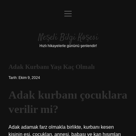
menüyü
Anasayfa
aç
Gizlilik Politikası
Neşeli Bilgi Köşesi
Yasal Uyarı
Hızlı hikayelerle gününü şenlendir!
Hakkımızda
Adak Kurbanı Yaşı Kaç Olmalı
Tarih: Ekim 9, 2024
Adak kurbanı çocuklara
verilir mi?
Adak adamak farz olmakla birlikte, kurbanı kesen
kişinin eşi, çocukları, annesi, babası ve kan hısımları