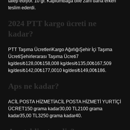
talep ediyor. 10 gr. Kaplumbağa bile zarfı daha erken
teslim ederdi.
2024 PTT kargo ücreti ne
kadar?
PTT Taşıma ÜcretleriKargo AğırlığıŞehir İçi Taşıma
ÜcretiŞehirlerarası Taşıma Ücreti7
kg/desi₺128,00₺158,008 kg/desi₺135,00₺167,509
kg/desi₺142,00₺177,0010 kg/desi₺149,00₺186.
Aps ne kadar?
ACİL POSTA HİZMETİACİL POSTA HİZMETİ YURTİÇİ
ÜCRET150 grama kadar30,00 TL2100 grama
kadar35,00 TL3250 grama kadar40.