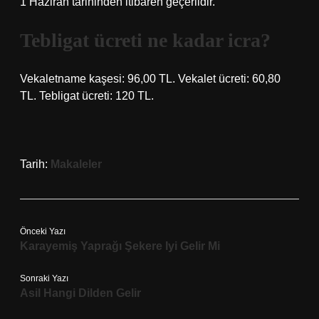
1 Haziran tarihinden itibaren geçerlidir.
Tebligat ücreti ne kadar icra?
Vekaletname kaşesi: 96,00 TL. Vekalet ücreti: 60,80
TL. Tebligat ücreti: 120 TL.
Tarih:
Makaleler
Önceki Yazı
Karayemiş Yaprağı Şekere Iyi Gelir Mi
Sonraki Yazı
Asil Hangi Dilden Gelir