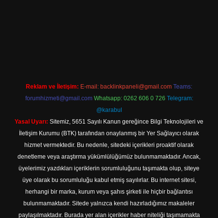
giriş adresi
Reklam ve İletişim:
E-mail:
backlinkpaneli@gmail.com
Teams:
forumhizmeti@gmail.com
Whatsapp: 0262 606 0 726
Telegram:
@karabul
Yasal Uyarı:
Sitemiz, 5651 Sayılı Kanun gereğince Bilgi Teknolojileri ve
İletişim Kurumu (BTK) tarafından onaylanmış bir Yer Sağlayıcı olarak
hizmet vermektedir. Bu nedenle, sitedeki içerikleri proaktif olarak
denetleme veya araştırma yükümlülüğümüz bulunmamaktadır. Ancak,
üyelerimiz yazdıkları içeriklerin sorumluluğunu taşımakta olup, siteye
üye olarak bu sorumluluğu kabul etmiş sayılırlar. Bu internet sitesi,
herhangi bir marka, kurum veya şahıs şirketi ile hiçbir bağlantısı
bulunmamaktadır. Sitede yalnızca kendi hazırladığımız makaleler
paylaşılmaktadır. Burada yer alan içerikler haber niteliği taşımamakta