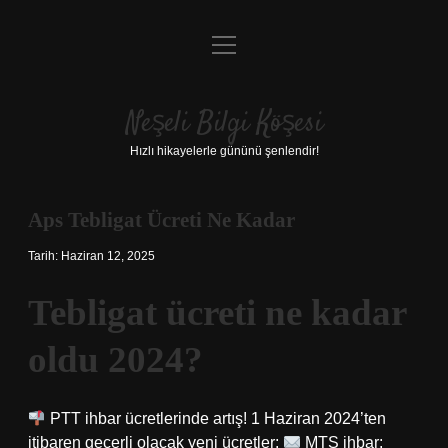
menüyü
Anasayfa
aç
Gizlilik Politikası
Neşeli Bilgi Köşesi
Yasal Uyarı
Hızlı hikayelerle gününü şenlendir!
Hakkımızda
Aps Tebligat Ücreti Ne Kadar
Tarih: Haziran 12, 2025
Tebligat ücreti ne kadar
oldu 2024?
PTT ihbar ücretlerinde artış! 1 Haziran 2024’ten
itibaren geçerli olacak yeni ücretler:
MTS ihbar: