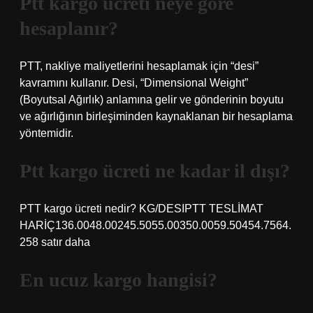
Ptt kargo ücreti neye göre
hesaplanır?
PTT, nakliye maliyetlerini hesaplamak için “desi”
kavramını kullanır. Desi, “Dimensional Weight”
(Boyutsal Ağırlık) anlamına gelir ve gönderinin boyutu
ve ağırlığının birleşiminden kaynaklanan bir hesaplama
yöntemidir.
Ptt kargo ücreti ne kadar il dışı?
PTT kargo ücreti nedir? KG/DESIPTT TESLİMAT
HARİÇ136.0048.00245.5055.00350.0059.50454.7564.
258 satır daha
En ucuz kargo hangisi?