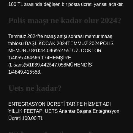
100 TL arasında değişen bir posta ücreti yansıtılacaktır.
Polis maaşı ne kadar olur 2024?
Temmuz 2024’te maaş artışı sonrası memur maaş
tablosu BAŞLIKOCAK 2024TEMMUZ 2024POLİS
MEMURU 8/1₺44.046₺52.551UZ. DOKTOR
1/4₺55.464₺66.174HEMŞİRE
(Lisans)5/1₺39.442₺47.058MÜHENDİS
1/4₺49.415₺58.
Uets ne kadar?
ENTEGRASYON ÜCRETİ TARİFE HİZMET ADI
YILLIK FEETAPI UETS Anahtar Başına Entegrasyon
Ücreti 100.00 TL