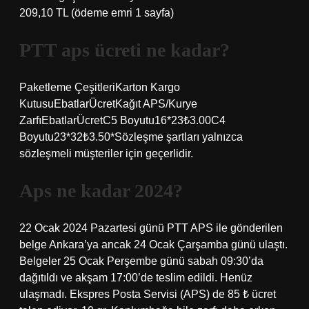
209,10 TL (ödeme emri 1 sayfa)
PTT aps ücreti ne kadar?
Paketleme ÇeşitleriKarton Kargo
KutusuEbatlarÜcretKağıt APS/Kurye
ZarfıEbatlarÜcretC5 Boyutu16*23₺3.00C4
Boyutu23*32₺3.50*Sözleşme şartları yalnızca
sözleşmeli müşteriler için geçerlidir.
Aps ne kadar 2024?
22 Ocak 2024 Pazartesi günü PTT APS ile gönderilen
belge Ankara’ya ancak 24 Ocak Çarşamba günü ulaştı.
Belgeler 25 Ocak Perşembe günü sabah 09:30’da
dağıtıldı ve akşam 17:00’de teslim edildi. Henüz
ulaşmadı. Ekspres Posta Servisi (APS) de 85 ₺ ücret