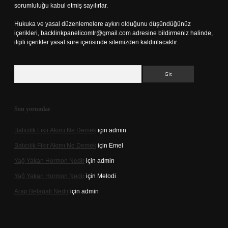
sorumluluğu kabul etmiş sayılırlar.
Hukuka ve yasal düzenlemelere aykırı olduğunu düşündüğünüz
içerikleri,
backlinkpanelicomtr@gmail.com
adresine bildirmeniz halinde,
ilgili içerikler yasal süre içerisinde sitemizden kaldırılacaktır.
Arama
Son yorumlar
Batıcılık Fikir Akımı Ne Demek
için
admin
Batıcılık Fikir Akımı Ne Demek
için
Emel
Yağ Yakan Hormon Nedir
için
admin
Yağ Yakan Hormon Nedir
için
Melodi
Arap Belagati Nedir
için
admin