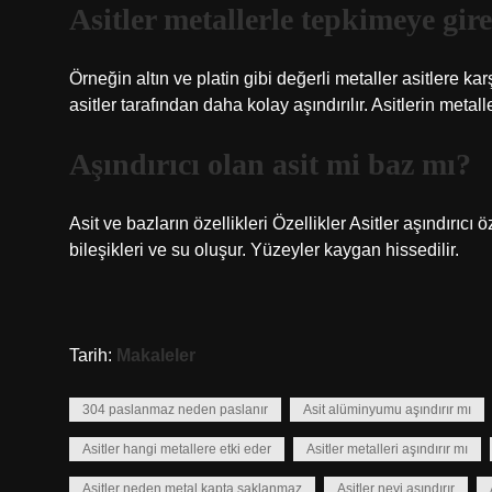
Asitler metallerle tepkimeye gire
Örneğin altın ve platin gibi değerli metaller asitlere ka
asitler tarafından daha kolay aşındırılır. Asitlerin metal
Aşındırıcı olan asit mi baz mı?
Asit ve bazların özellikleri Özellikler Asitler aşındırıcı 
bileşikleri ve su oluşur. Yüzeyler kaygan hissedilir.
Tarih:
Makaleler
304 paslanmaz neden paslanır
Asit alüminyumu aşındırır mı
Asitler hangi metallere etki eder
Asitler metalleri aşındırır mı
Asitler neden metal kapta saklanmaz
Asitler neyi aşındırır