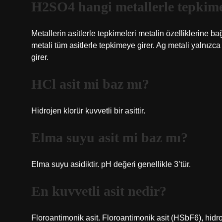
H2SO4 hangi metallerle tepkime
Metallerin asitlerle tepkimeleri metalin özelliklerine b
metali tüm asitlerle tepkimeye girer. Ag metali yalnızc
girer.
HCl asit mi baz mı?
Hidrojen klorür kuvvetli bir asittir.
Elma suyu asit mi baz mı?
Elma suyu asidiktir. pH değeri genellikle 3’tür.
En kuvvetli asit nedir?
Floroantimonik asit. Floroantimonik asit (HSbF6), hidro