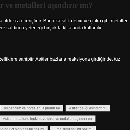
r ve metalleri aşındırır mı?
rşı oldukça dirençlidir. Buna karşılık demir ve çinko gibi metaller
lere saldırma yeteneği birçok farklı alanda kullanılır.
özelliklere sahiptir. Asitler bazlarla reaksiyona girdiğinde, tuz
Asitler cam ve porseleni aşındırır mı
Asitler çeliği aşındırır mı
Asitler metallerle tepkimeye girer ve metalleri aşındırır mı
Aşındırıcı olan asit mi baz mı
Elma suyu asit mi baz mı