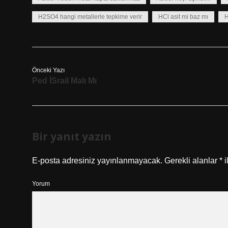
H2SO4 hangi metallerle tepkime verir
HCl asit mi baz mı
H
Önceki Yazı
Ped İSrail Malı Mı
Bir yanıt yazın
E-posta adresiniz yayınlanmayacak.
Gerekli alanlar
*
i
Yorum