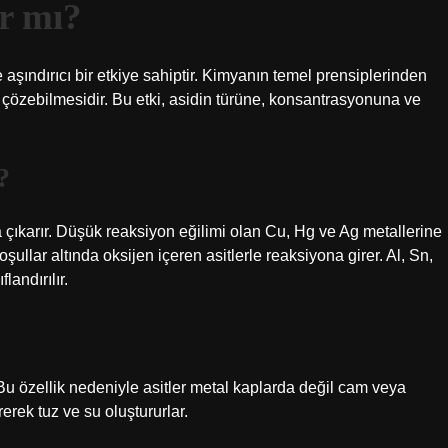
ır mı?
 aşındırıcı bir etkiye sahiptir. Kimyanın temel prensiplerinden
arı çözebilmesidir. Bu etki, asidin türüne, konsantrasyonuna ve
?
ğa çıkarır. Düşük reaksiyon eğilimi olan Cu, Hg ve Ag metallerine
koşullar altında oksijen içeren asitlerle reaksiyona girer. Al, Sn,
landırılır.
 – Bu özellik nedeniyle asitler metal kaplarda değil cam veya
rerek tuz ve su oluştururlar.