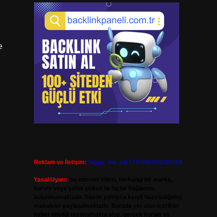
e
Reklam ve İletişim:
Skype: live:.cid.575569c608265c69
Yasal Uyarı:
Bu internet sitesi, herhangi bir marka,
kurum veya şahıs şirketi ile hiçbir bağlantısı
bulunmamaktadır. Sitede yalnızca kendi hazırladığımız
makaleler paylaşılmaktadır. Burada yer alan içerikler
haber niteliği taşımamakta olup, gerçek kurum ve