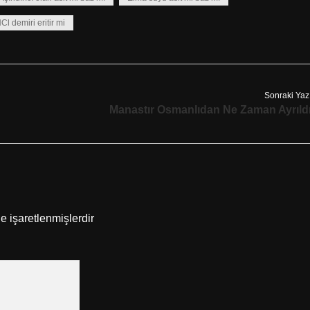
Cl demiri eritir mi
Sonraki Yaz
Manastır Osmanlıdan Ne Zaman Ayrıld
le işaretlenmişlerdir