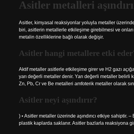
Asitler metalleri aşındır
Asitler, kimyasal reaksiyonlar yoluyla metaller üzerinde
biri, asitlerin metallerle etkileşime girebilmesi ve onl
metalin özelliklerine bağlı olarak değişir.
Asitler hangi metallere etki eder
Aktif metaller asitlerle etkileşime girer ve H2 gazı açı
yarı değerli metaller denir. Yarı değerli metaller belirli 
Zn, Pb, Cr ve Be metalleri amfoterik metaller olarak sınıf
Asitler neyi aşındırır?
) • Asitler metaller üzerinde aşındırıcı etkiye sahiptir.
plastik kaplarda saklanır. Asitler bazlarla reaksiyona gi