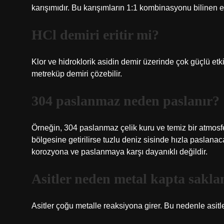
karışımıdır. Bu karışımların 1:1 kombinasyonu bilinen e
HCl demiri eritir mi?
Klor ve hidroklorik asidin demir üzerinde çok güçlü etkis
metreküp demiri çözebilir.
304 paslanmaz neden paslanır?
Örneğin, 304 paslanmaz çelik kuru ve temiz bir atmosf
bölgesine getirilirse tuzlu deniz sisinde hızla paslana
korozyona ve paslanmaya karşı dayanıklı değildir.
Asitler neden metal kapta sakl
Asitler çoğu metalle reaksiyona girer. Bu nedenle asitl