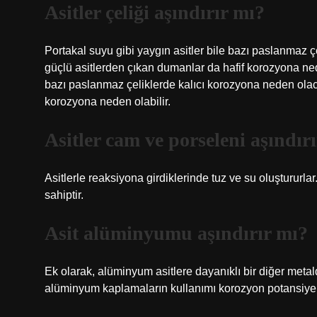
Asitler çeliği aşındırır mı?
Portakal suyu gibi yaygın asitler bile bazı paslanmaz ç
güçlü asitlerden çıkan dumanlar da hafif korozyona ned
bazı paslanmaz çeliklerde kalıcı korozyona neden olaca
korozyona neden olabilir.
Asitler cam ve porseleni aşındır
Asitlerle reaksiyona girdiklerinde tuz ve su oluştururla
sahiptir.
Asit alüminyumu aşındırır mı?
Ek olarak, alüminyum asitlere dayanıklı bir diğer metal
alüminyum kaplamaların kullanımı korozyon potansiyelini