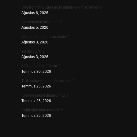
Davaro filmi Buda Geçer şarkısını kim söylüyor ?
Ağustos 6, 2026
Aven boykot ürünü mü ?
Ağustos 5, 2026
Altın saklamak haram mıdır ?
Ağustos 3, 2026
A3 35-50 mi ?
Ağustos 3, 2026
620 Hesap Ne Çalışır ?
Temmuz 30, 2026
Trakea hangi epitel ile kaplıdır ?
Temmuz 25, 2026
Kimyon şekeri düşürür mü ?
Temmuz 25, 2026
Kağıt ağırlıkları nelerdir ?
Temmuz 25, 2026