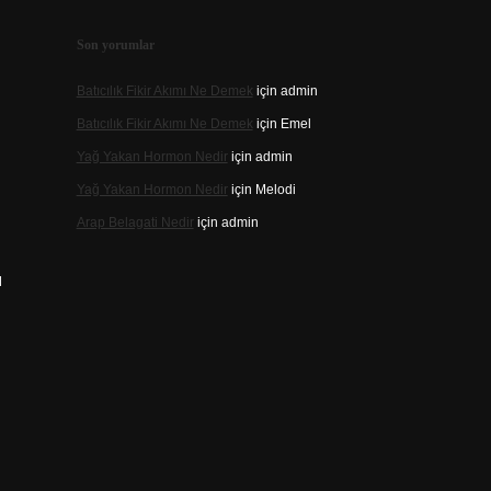
Son yorumlar
Batıcılık Fikir Akımı Ne Demek
için
admin
Batıcılık Fikir Akımı Ne Demek
için
Emel
Yağ Yakan Hormon Nedir
için
admin
Yağ Yakan Hormon Nedir
için
Melodi
Arap Belagati Nedir
için
admin
ı