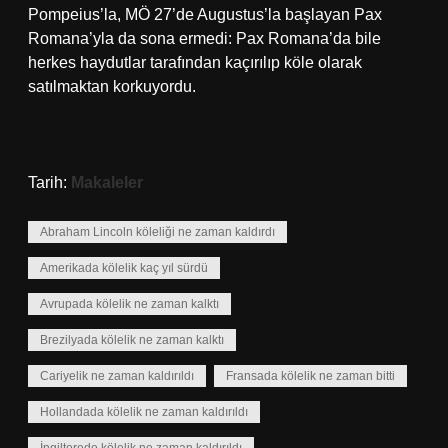
Pompeius’la, MÖ 27’de Augustus’la başlayan Pax
Romana’yla da sona ermedi: Pax Romana’da bile
herkes haydutlar tarafından kaçırılıp köle olarak
satılmaktan korkuyordu.
Tarih:
Makaleler
Abraham Lincoln köleliği ne zaman kaldırdı
Amerikada kölelik kaç yıl sürdü
Avrupada kölelik ne zaman kalktı
Brezilyada kölelik ne zaman kalktı
Cariyelik ne zaman kaldırıldı
Fransada kölelik ne zaman bitti
Hollandada kölelik ne zaman kaldırıldı