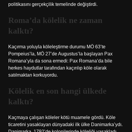
politikasını gerçekçilik temelinde değiştirdi.
Roma’da kölelik ne zaman
kalktı?
Kaçırma yoluyla köleleştirme durumu MÖ 63’te
Pompeius’la, MÖ 27’de Augustus’la başlayan Pax
Romana’yla da sona ermedi: Pax Romana’da bile
herkes haydutlar tarafından kaçırılıp köle olarak
satılmaktan korkuyordu.
Kölelik en son hangi ülkede
kalktı?
Kaçmaya çalışan köleler kötü muamele gördü. Köle
ticaretini yasaklayan dünyadaki ilk ülke Danimarka’ydı.
Danimarka, 1792’de kolonilerinde köleliği yasakladı.