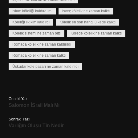
İngilterede kölelik ne zaman kaldırıldı
İslam köleliği kaldırdı mı
İsveç kölelik ne zaman kalktı
Köleliği ilk kim kaldırdı
Kölelik en son hangi ülkede kalktı
Kölelik sistemi ne zaman bitti
Korede kölelik ne zaman kalktı
Romada kölelik ne zaman kaldırıldı
Romada kölelik ne zaman kalktı
Üsküdar köle pazarı ne zaman kaldırıldı
Önceki Yazı
Salomon İSrail Malı Mı
Sonraki Yazı
Varlığın Oluşu Tin Nedir