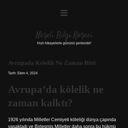
menüyü
Anasayfa
aç
Gizlilik Politikası
Neşeli Bilgi Köşesi
Yasal Uyarı
Hızlı hikayelerle gününü şenlendir!
Hakkımızda
Avrupada Kölelik Ne Zaman Bitti
Tarih: Ekim 4, 2024
Avrupa’da kölelik ne
zaman kalktı?
1926 yılında Milletler Cemiyeti köleliği dünya çapında
yasakladı ve Birleşmiş Milletler daha sonra bu hükmü