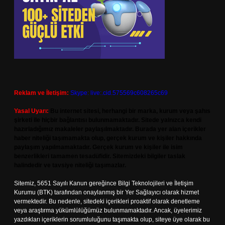
Reklam ve İletişim:
Skype: live:.cid.575569c608265c69
Yasal Uyarı:
Bu internet sitesi, herhangi bir marka, kurum veya şahıs
şirketi ile hiçbir bağlantısı bulunmamaktadır. Sitede yalnızca kendi
hazırladığımız makaleler paylaşılmaktadır. Burada yer alan içerikler
haber niteliği taşımamakta olup, gerçek kurum ve kişiler hakkında
paylaşım yapılmamaktadır. Gerçek kurum ve kişiler ile isim
benzerlikleri tamamen tesadüfidir. Sitemizdeki bilgiler taslak
halindedir ve tavsiye niteliği taşımazlar.
Sitemiz, 5651 Sayılı Kanun gereğince Bilgi Teknolojileri ve İletişim
Kurumu (BTK) tarafından onaylanmış bir Yer Sağlayıcı olarak hizmet
vermektedir. Bu nedenle, sitedeki içerikleri proaktif olarak denetleme
veya araştırma yükümlülüğümüz bulunmamaktadır. Ancak, üyelerimiz
yazdıkları içeriklerin sorumluluğunu taşımakta olup, siteye üye olarak bu