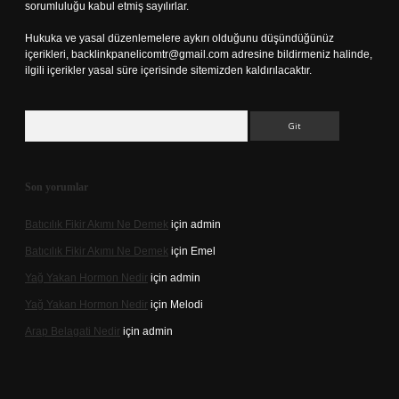
sorumluluğu kabul etmiş sayılırlar.
Hukuka ve yasal düzenlemelere aykırı olduğunu düşündüğünüz
içerikleri,
backlinkpanelicomtr@gmail.com
adresine bildirmeniz halinde,
ilgili içerikler yasal süre içerisinde sitemizden kaldırılacaktır.
Arama
Son yorumlar
Batıcılık Fikir Akımı Ne Demek
için
admin
Batıcılık Fikir Akımı Ne Demek
için
Emel
Yağ Yakan Hormon Nedir
için
admin
Yağ Yakan Hormon Nedir
için
Melodi
Arap Belagati Nedir
için
admin