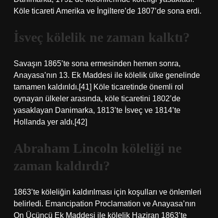
Köle ticareti Amerika ve İngiltere’de 1807’de sona erdi.
İsveç kölelik ne zaman kalktı?
Savaşın 1865’te sona ermesinden hemen sonra,
Anayasa’nın 13. Ek Maddesi ile kölelik ülke genelinde
tamamen kaldırıldı.[41] Köle ticaretinde önemli rol
oynayan ülkeler arasında, köle ticaretini 1802’de
yasaklayan Danimarka, 1813’te İsveç ve 1814’te
Hollanda yer aldı.[42]
Abraham Lincoln köleliği ne
zaman kaldırdı?
1863’te köleliğin kaldırılması için koşulları ve önlemleri
belirledi. Emancipation Proclamation ve Anayasa’nın
On Üçüncü Ek Maddesi ile kölelik Haziran 1863’te