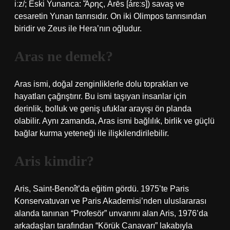
iːz/; Eski Yunanca: Ἄρης, Árēs [árɛːs]) savaş ve
cesaretin Yunan tanrısıdır. On iki Olimpos tanrısından
biridir ve Zeus ile Hera’nın oğludur.
Aras ne demek?
Aras ismi, doğal zenginliklerle dolu toprakları ve
hayatları çağrıştırır. Bu ismi taşıyan insanlar için
derinlik, bolluk ve geniş ufuklar arayışı ön planda
olabilir. Aynı zamanda, Aras ismi bağlılık, birlik ve güçlü
bağlar kurma yeteneği ile ilişkilendirilebilir.
Aris kimdir?
Aris, Saint-Benoît’da eğitim gördü. 1975’te Paris
Konservatuvarı ve Paris Akademisi’nden uluslararası
alanda tanınan “Profesör” unvanını alan Aris, 1976’da
arkadaşları tarafından “Körük Canavarı” lakabıyla