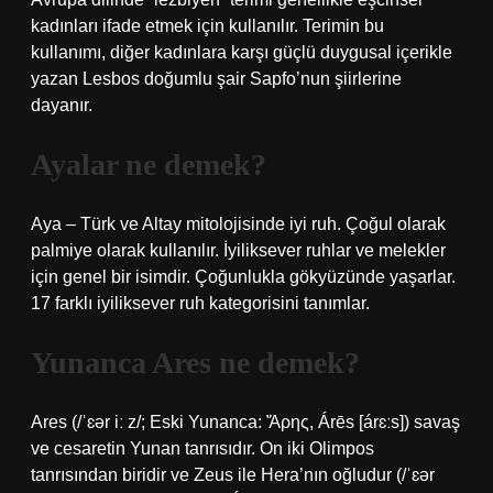
kadınları ifade etmek için kullanılır. Terimin bu
kullanımı, diğer kadınlara karşı güçlü duygusal içerikle
yazan Lesbos doğumlu şair Sapfo’nun şiirlerine
dayanır.
Ayalar ne demek?
Aya – Türk ve Altay mitolojisinde iyi ruh. Çoğul olarak
palmiye olarak kullanılır. İyiliksever ruhlar ve melekler
için genel bir isimdir. Çoğunlukla gökyüzünde yaşarlar.
17 farklı iyiliksever ruh kategorisini tanımlar.
Yunanca Ares ne demek?
Ares (/ˈɛər iː z/; Eski Yunanca: Ἄρης, Árēs [árɛːs]) savaş
ve cesaretin Yunan tanrısıdır. On iki Olimpos
tanrısından biridir ve Zeus ile Hera’nın oğludur (/ˈɛər