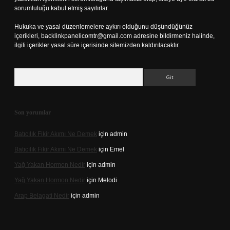
sorumluluğu kabul etmiş sayılırlar.
Hukuka ve yasal düzenlemelere aykırı olduğunu düşündüğünüz
içerikleri,
backlinkpanelicomtr@gmail.com
adresine bildirmeniz halinde,
ilgili içerikler yasal süre içerisinde sitemizden kaldırılacaktır.
Arama
Son yorumlar
Batıcılık Fikir Akımı Ne Demek
için
admin
Batıcılık Fikir Akımı Ne Demek
için
Emel
Yağ Yakan Hormon Nedir
için
admin
Yağ Yakan Hormon Nedir
için
Melodi
Arap Belagati Nedir
için
admin