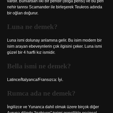
vardır. Bunlardan ilki bir peridir (doğa perisi) ve bu peri
nehir tanrısı Scamander ile birleşerek Teukros adında
bir oğlan doğurur.
Luna ne demek?
Luna ismi dolunay anlamına gelir. Bu isim modern bir
isim arayan ebeveynlerin çok ilgisini çeker. Luna ismi
güzel bir 4 harfli kız ismidir.
Bella ismi ne demek?
Latince/İtalyanca/Fransızca: İyi.
Rumca ada ne demek?
İngilizce ve Yunanca dahil olmak üzere birçok diğer
Avrupa dilinde “lezbiyen” terimi genellikle eşcinsel