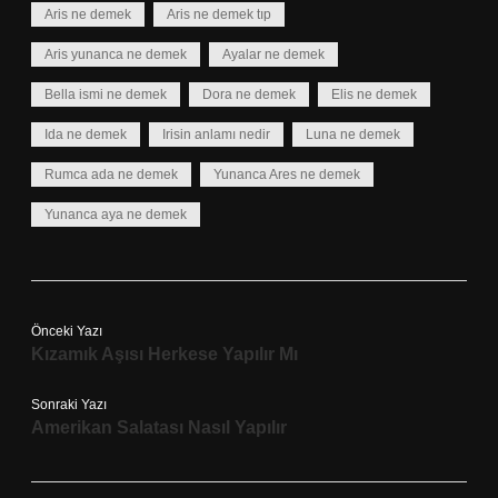
Aris ne demek
Aris ne demek tıp
Aris yunanca ne demek
Ayalar ne demek
Bella ismi ne demek
Dora ne demek
Elis ne demek
Ida ne demek
Irisin anlamı nedir
Luna ne demek
Rumca ada ne demek
Yunanca Ares ne demek
Yunanca aya ne demek
Önceki Yazı
Kızamık Aşısı Herkese Yapılır Mı
Sonraki Yazı
Amerikan Salatası Nasıl Yapılır