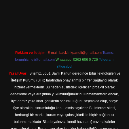
 adresi
Reklam ve İletişim:
E-mail:
backlinkpaneli@gmail.com
Teams:
forumhizmeti@gmail.com
Whatsapp: 0262 606 0 726
Telegram:
@karabul
Yasal Uyarı:
Sitemiz, 5651 Sayılı Kanun gereğince Bilgi Teknolojileri ve
İletişim Kurumu (BTK) tarafından onaylanmış bir Yer Sağlayıcı olarak
hizmet vermektedir. Bu nedenle, sitedeki içerikleri proaktif olarak
denetleme veya araştırma yükümlülüğümüz bulunmamaktadır. Ancak,
üyelerimiz yazdıkları içeriklerin sorumluluğunu taşımakta olup, siteye
üye olarak bu sorumluluğu kabul etmiş sayılırlar. Bu internet sitesi,
herhangi bir marka, kurum veya şahıs şirketi ile hiçbir bağlantısı
bulunmamaktadır. Sitede yalnızca kendi hazırladığımız makaleler
paylaşılmaktadır. Burada yer alan içerikler haber niteliği taşımamakta