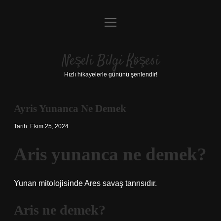
menüyü
Anasayfa
aç
Gizlilik Politikası
Neşeli Bilgi Köşesi
Yasal Uyarı
Hızlı hikayelerle gününü şenlendir!
Hakkımızda
Ayris Yunanca Ne Demek
Tarih: Ekim 25, 2024
Aris yunanca ne demek?
Yunan mitolojisinde Ares savaş tanrısıdır.
Aris ne demek?