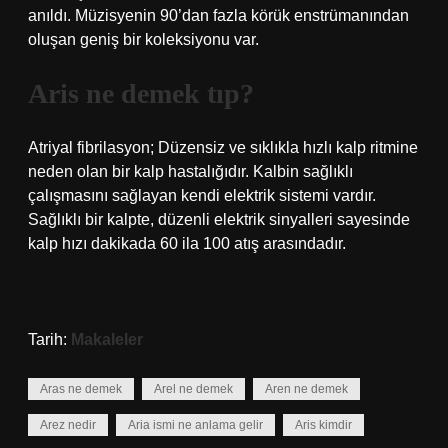
anıldı. Müzisyenin 90’dan fazla körük enstrümanından
oluşan geniş bir koleksiyonu var.
Aris ne demek tıp?
Atriyal fibrilasyon; Düzensiz ve sıklıkla hızlı kalp ritmine
neden olan bir kalp hastalığıdır. Kalbin sağlıklı
çalışmasını sağlayan kendi elektrik sistemi vardır.
Sağlıklı bir kalpte, düzenli elektrik sinyalleri sayesinde
kalp hızı dakikada 60 ila 100 atış arasındadır.
Tarih:
Makaleler
Aras ne demek
Arel ne demek
Aren ne demek
Arez nedir
Aria ismi ne anlama gelir
Aris kimdir