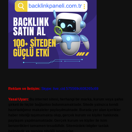
Reklam ve İletişim:
Skype: live:.cid.575569c608265c69
Yasal Uyarı:
Bu internet sitesi, herhangi bir marka, kurum veya şahıs
şirketi ile hiçbir bağlantısı bulunmamaktadır. Sitede yalnızca kendi
hazırladığımız makaleler paylaşılmaktadır. Burada yer alan içerikler
haber niteliği taşımamakta olup, gerçek kurum ve kişiler hakkında
paylaşım yapılmamaktadır. Gerçek kurum ve kişiler ile isim
benzerlikleri tamamen tesadüfidir. Sitemizdeki bilgiler taslak
halindedir ve tavsiye niteliği taşımazlar.