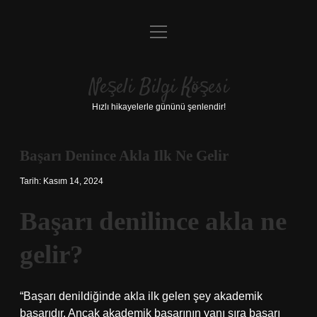
menüyü
Anasayfa
aç
Gizlilik Politikası
Neşeli Bilgi Köşesi
Yasal Uyarı
Hızlı hikayelerle gününü şenlendir!
Hakkımızda
Başarı Denince Akla Ilk Ne Gelir
Tarih: Kasım 14, 2024
Başarı denilince akla ne
gelir?
“Başarı denildiğinde akla ilk gelen şey akademik
başarıdır. Ancak akademik başarının yanı sıra başarı