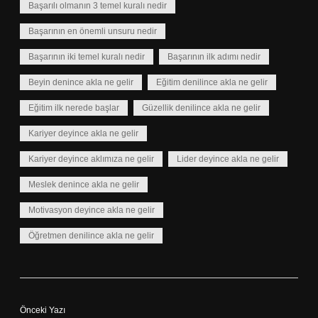
Başarılı olmanın 3 temel kuralı nedir
Başarının en önemli unsuru nedir
Başarının iki temel kuralı nedir
Başarının ilk adımı nedir
Beyin denince akla ne gelir
Eğitim denilince akla ne gelir
Eğitim ilk nerede başlar
Güzellik denilince akla ne gelir
Kariyer deyince akla ne gelir
Kariyer deyince aklımıza ne gelir
Lider deyince akla ne gelir
Meslek denince akla ne gelir
Motivasyon deyince akla ne gelir
Öğretmen denilince akla ne gelir
Önceki Yazı