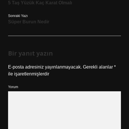
5 Taş Yüzük Kaç Karat Olmalı
Sonraki Yazı
Süper Burun Nedir
Bir yanıt yazın
E-posta adresiniz yayınlanmayacak.
Gerekli alanlar
*
ile işaretlenmişlerdir
Yorum