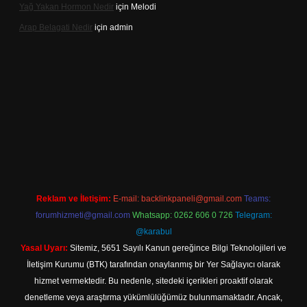
Yağ Yakan Hormon Nedir
için
Melodi
Arap Belagati Nedir
için
admin
iş adresi
Reklam ve İletişim:
E-mail:
backlinkpaneli@gmail.com
Teams:
forumhizmeti@gmail.com
Whatsapp: 0262 606 0 726
Telegram:
@karabul
Yasal Uyarı:
Sitemiz, 5651 Sayılı Kanun gereğince Bilgi Teknolojileri ve
İletişim Kurumu (BTK) tarafından onaylanmış bir Yer Sağlayıcı olarak
hizmet vermektedir. Bu nedenle, sitedeki içerikleri proaktif olarak
denetleme veya araştırma yükümlülüğümüz bulunmamaktadır. Ancak,