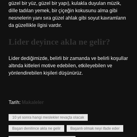
güzel bir yüz, güzel bir yapı), kulakla duyulan müzik,
dille tadılan yemek, bir çiçeğin kokusunu alma gibi
nesnelerin yanı sıra güzel ahlak gibi soyut kavramların
da güzellikle ilgisi vardır.
Lider deyince akla ne gelir?
Lider dediğimizde, belirli bir zamanda ve belirli koşullar
altında kitleleri motive edebilen, etkileyebilen ve
yönlendirebilen kişileri düşünürüz.
Tarih:
Makaleler
10 yıl sonra hangi meslekler revaçta olacak
Başarı denilince akla ne gelir
Başarılı olmak neyi ifade eder