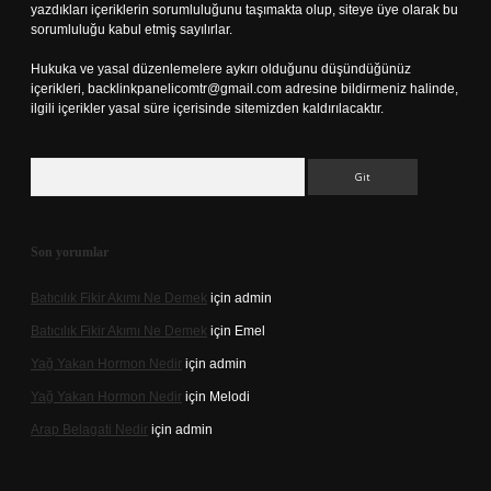
yazdıkları içeriklerin sorumluluğunu taşımakta olup, siteye üye olarak bu
sorumluluğu kabul etmiş sayılırlar.
Hukuka ve yasal düzenlemelere aykırı olduğunu düşündüğünüz
içerikleri,
backlinkpanelicomtr@gmail.com
adresine bildirmeniz halinde,
ilgili içerikler yasal süre içerisinde sitemizden kaldırılacaktır.
Arama
Son yorumlar
Batıcılık Fikir Akımı Ne Demek
için
admin
Batıcılık Fikir Akımı Ne Demek
için
Emel
Yağ Yakan Hormon Nedir
için
admin
Yağ Yakan Hormon Nedir
için
Melodi
Arap Belagati Nedir
için
admin