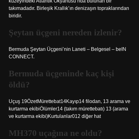
kuzeyindeki Atlantik Okyanusu’nda bulunan bir
takımadadır. Birleşik Krallık’ın denizaşırı topraklarından
biridir.
Şeytan üçgeni nereden izlenir?
Bermuda Şeytan Üçgeni’nin Laneti – Belgesel – beIN
CONNECT.
Bermuda üçgeninde kaç kişi
öldü?
Uçuş 19ÖzetMürettebat14Kayıp14 filodan, 13 arama ve
kurtarma ekibiÖlümler14 (takım mürettebatı) 13 (arama
ve kurtarma ekibi)Kurtulanlar012 diğer hat
MH370 uçağına ne oldu?