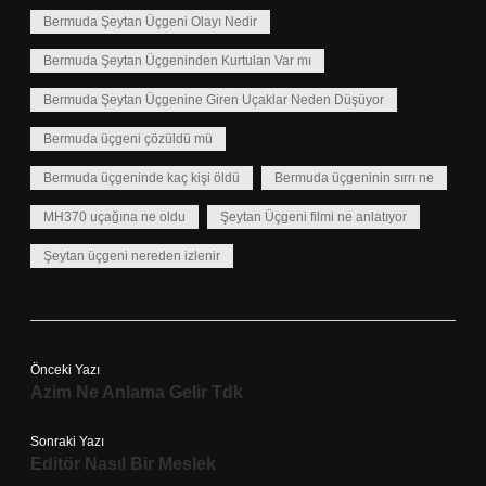
Bermuda Şeytan Üçgeni Olayı Nedir
Bermuda Şeytan Üçgeninden Kurtulan Var mı
Bermuda Şeytan Üçgenine Giren Uçaklar Neden Düşüyor
Bermuda üçgeni çözüldü mü
Bermuda üçgeninde kaç kişi öldü
Bermuda üçgeninin sırrı ne
MH370 uçağına ne oldu
Şeytan Üçgeni filmi ne anlatıyor
Şeytan üçgeni nereden izlenir
Önceki Yazı
Azim Ne Anlama Gelir Tdk
Sonraki Yazı
Editör Nasıl Bir Meslek