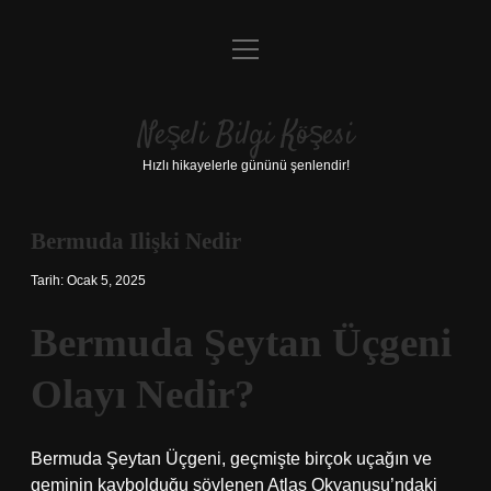
menüyü
Anasayfa
aç
Gizlilik Politikası
Neşeli Bilgi Köşesi
Yasal Uyarı
Hızlı hikayelerle gününü şenlendir!
Hakkımızda
Bermuda Ilişki Nedir
Tarih: Ocak 5, 2025
Bermuda Şeytan Üçgeni
Olayı Nedir?
Bermuda Şeytan Üçgeni, geçmişte birçok uçağın ve
geminin kaybolduğu söylenen Atlas Okyanusu’ndaki