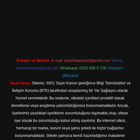
iş adresi
Reklam ve İletişim:
E-mail:
backlinkpaneli@gmail.com
Teams:
forumhizmeti@gmail.com
Whatsapp: 0262 606 0 726
Telegram:
@karabul
Yasal Uyarı:
Sitemiz, 5651 Sayılı Kanun gereğince Bilgi Teknolojileri ve
İletişim Kurumu (BTK) tarafından onaylanmış bir Yer Sağlayıcı olarak
hizmet vermektedir. Bu nedenle, sitedeki içerikleri proaktif olarak
denetleme veya araştırma yükümlülüğümüz bulunmamaktadır. Ancak,
üyelerimiz yazdıkları içeriklerin sorumluluğunu taşımakta olup, siteye
üye olarak bu sorumluluğu kabul etmiş sayılırlar. Bu internet sitesi,
herhangi bir marka, kurum veya şahıs şirketi ile hiçbir bağlantısı
bulunmamaktadır. Sitede yalnızca kendi hazırladığımız makaleler