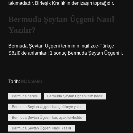
takımadadır. Birleşik Krallık’ın denizaşırı toprağıdır.
Bermuda Şeytan Üçgeni Nasıl
Yazılır?
Bermuda Şeytan Üçgeni teriminin İngilizce-Türkçe
Sözlükte anlamları: 1 sonuç Bermuda Şeytan Üçgeni i.
Tarih:
Makaleler
Bermuda neresi
Bermuda Şeytan Üçgeni film nedir
Bermuda Şeytan Üçgeni hangi ülkeye yakın
Bermuda Şeytan Üçgeni kaç uçak kayboldu
Bermuda Şeytan Üçgeni Nasıl Yazılır