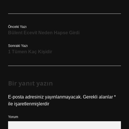
Önceki Yazı
Bülent Ecevit Neden Hapse Girdi
Sonraki Yazı
1 Tümen Kaç Kişidir
Bir yanıt yazın
E-posta adresiniz yayınlanmayacak.
Gerekli alanlar
*
ile işaretlenmişlerdir
Yorum