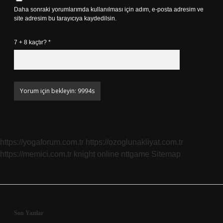
Daha sonraki yorumlarımda kullanılması için adım, e-posta adresim ve
site adresim bu tarayıcıya kaydedilsin.
7 + 8 kaçtır?
*
https://yogaforum.com.tr
https://ozoglunakliyat.com.tr
https://memici.com.tr
knight online
nttgame
Sitemap
Sidebar
Son Yazılar