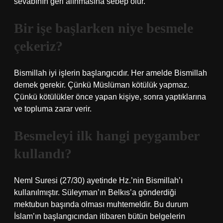
sevabının geri alınmasına sebep olur.
Bir işe başlarken niye besmele
çekeriz?
Bismillah iyi işlerin başlangıcıdır. Her amelde Bismillah
demek gerekir. Çünkü Müslüman kötülük yapmaz.
Çünkü kötülükler önce yapan kişiye, sonra yaptıklarına
ve topluma zarar verir.
Besmeleyi ilk hangi peygamber
kullandı?
Neml Suresi (27/30) ayetinde Hz.’nin Bismillah’ı
kullanılmıştır. Süleyman’ın Belkıs’a gönderdiği
mektubun başında olması muhtemeldir. Bu durum
İslam’ın başlangıcından itibaren bütün belgelerin