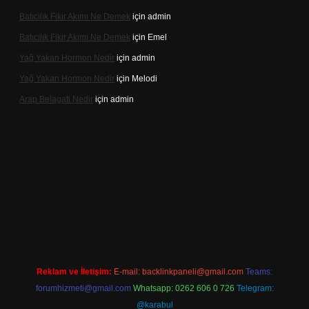
Batıcılık Fikir Akımı Ne Demek
için
admin
Batıcılık Fikir Akımı Ne Demek
için
Emel
Yağ Yakan Hormon Nedir
için
admin
Yağ Yakan Hormon Nedir
için
Melodi
Arap Belagati Nedir
için
admin
 adresi
Reklam ve İletişim:
E-mail:
backlinkpaneli@gmail.com
Teams:
forumhizmeti@gmail.com
Whatsapp: 0262 606 0 726
Telegram:
@karabul