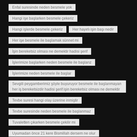
Enfal suresinde neden besmele yok
Hangi işe başlarken besmele çekeriz
Hangi işlerde besmele çekeriz
Her hayırlı işin başı nedir
Her işe besmele ile başlamak sünnet mi
İşin bereketsiz olması ne demektir hadisi şerif
İşlerimize başlarken neden besmele ile başlarız
İşlerimize neden besmele ile başlar
Sevgili peygamberimiz şöyle buyuruyor besmele ile başlanmayan
her iş bereketsizdir hadisi şerif işin bereketsiz olması ne demektir
Tevbe suresi hangi olay üzerine inmiştir
Tevbe suresinde neden besmele ile başlanmaz
Tuvaletten çıkarken besmele çekilir mi
Uyumadan önce 21 kere Bismillah dersem ne olur