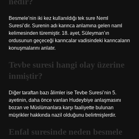
nedir?
Besmele’nin iki kez kullanıldığı tek sure Neml
Suresi’dir. Surenin adı karınca anlamına gelen naml
kelimesinden türemiştir. 18. ayet, Süleyman’ın
ordusunun geçeceği karıncalar vadisindeki karıncaların
konuşmalarını anlatır.
Tevbe suresi hangi olay üzerine
inmiştir?
Diğer taraftan bazı âlimler ise Tevbe Suresi’nin 5.
ayetinin, daha önce varılan Hudeybiye anlaşmasını
bozan ve Müslümanlara karşı faaliyette bulunan
müşrikler hakkında nazil olduğunu belirtmişlerdir.
Enfal suresinde neden besmele