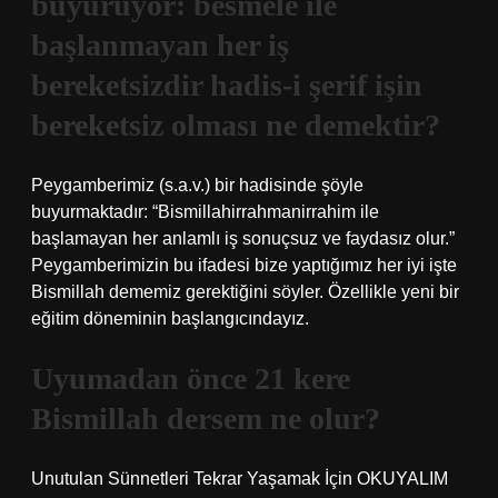
buyuruyor: besmele ile
başlanmayan her iş
bereketsizdir hadis-i şerif işin
bereketsiz olması ne demektir?
Peygamberimiz (s.a.v.) bir hadisinde şöyle
buyurmaktadır: “Bismillahirrahmanirrahim ile
başlamayan her anlamlı iş sonuçsuz ve faydasız olur.”
Peygamberimizin bu ifadesi bize yaptığımız her iyi işte
Bismillah dememiz gerektiğini söyler. Özellikle yeni bir
eğitim döneminin başlangıcındayız.
Uyumadan önce 21 kere
Bismillah dersem ne olur?
Unutulan Sünnetleri Tekrar Yaşamak İçin OKUYALIM