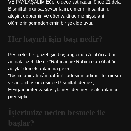
VE PAYLAŞALIM Eğer o gece yatmadan önce 21 defa
Bismillah okursa; şeytanların, cinlerin, insanların,
ateşin, depremin ve eğer vakti gelmemişse ani
ölümlerin şerrinden emin bir şekilde uyur.
Her hayırlı işin başı nedir?
Besmele, her güzel işin başlangıcında Allah’ın adını
anmak, özellikle de “Rahman ve Rahim olan Allah’ın
adıyla” demek anlamına gelen
“Bismillahirrahmânirrahîm” ifadesinin adıdır. Her meşru
ve anlamlı iş öncesinde Bismillah demek,
Peygamberler vasıtasıyla nesilden nesile aktarılan bir
prensiptir.
İşlerimize neden besmele ile
başlar?