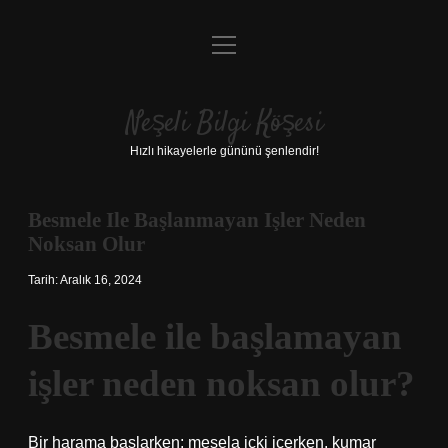
menüyü
Anasayfa
aç
Gizlilik Politikası
Neşeli Bilgi Köşesi
Yasal Uyarı
Hızlı hikayelerle gününü şenlendir!
Hakkımızda
Besmele Ile Başlanmayan Işler Neden
Noksan Olur
Tarih: Aralık 16, 2024
Besmele ile başlamayan
işler neden noksan olur?
Bir harama başlarken; mesela içki içerken, kumar