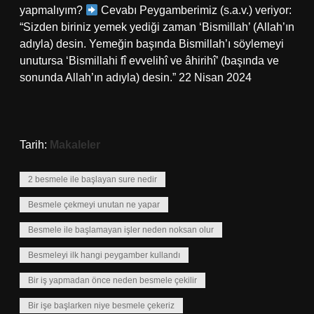
yapmalıyım?
Cevabı Peygamberimiz (s.a.v.) veriyor:
“Sizden biriniz yemek yediği zaman ‘Bismillah’ (Allah’ın
adıyla) desin. Yemeğin başında Bismillah’ı söylemeyi
unutursa ‘Bismillahi fî evvelihî ve âhirihî’ (başında ve
sonunda Allah’ın adıyla) desin.” 22 Nisan 2024
Tarih:
Makaleler
2 besmele ile başlayan sure nedir
Besmele çekmeyi unutan ne yapar
Besmele ile başlamayan işler neden noksan olur
Besmeleyi ilk hangi peygamber kullandı
Bir iş yapmadan önce neden besmele çekilir
Bir işe başlarken niye besmele çekeriz