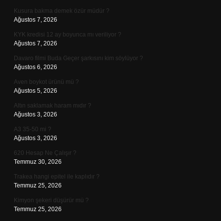
Kusura bakma demek özür müdür ?
Ağustos 7, 2026
KYK kredisi 12 ay boyunca mı veriliyor ?
Ağustos 7, 2026
Davaro filmi Buda Geçer şarkısını kim söylüyor ?
Ağustos 6, 2026
Aven boykot ürünü mü ?
Ağustos 5, 2026
Altın saklamak haram mıdır ?
Ağustos 3, 2026
A3 35-50 mi ?
Ağustos 3, 2026
620 Hesap Ne Çalışır ?
Temmuz 30, 2026
Trakea hangi epitel ile kaplıdır ?
Temmuz 25, 2026
Kimyon şekeri düşürür mü ?
Temmuz 25, 2026