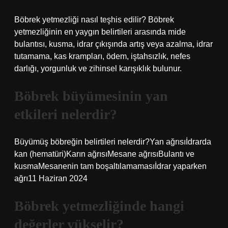
Böbrek yetmezliği nasıl teşhis edilir? Böbrek
yetmezliğinin en yaygın belirtileri arasında mide
bulantısı, kusma, idrar çıkışında artış veya azalma, idrar
tutamama, kas krampları, ödem, iştahsızlık, nefes
darlığı, yorgunluk ve zihinsel karışıklık bulunur.
Böbrek büyümesinin yan
etkileri nelerdir?
Büyümüş böbreğin belirtileri nelerdir?Yan ağrısıİdrarda
kan (hematüri)Karın ağrısıMesane ağrısıBulantı ve
kusmaMesanenin tam boşaltılamamasıİdrar yaparken
ağrı11 Haziran 2024
Böbrek yetmezliğinde hangi
değerler yükselir?