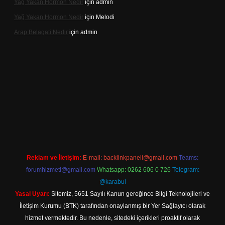
Yağ Yakan Hormon Nedir
için
admin
Yağ Yakan Hormon Nedir
için
Melodi
Arap Belagati Nedir
için
admin
iş adresi
Reklam ve İletişim:
E-mail:
backlinkpaneli@gmail.com
Teams:
forumhizmeti@gmail.com
Whatsapp: 0262 606 0 726
Telegram:
@karabul
Yasal Uyarı:
Sitemiz, 5651 Sayılı Kanun gereğince Bilgi Teknolojileri ve
İletişim Kurumu (BTK) tarafından onaylanmış bir Yer Sağlayıcı olarak
hizmet vermektedir. Bu nedenle, sitedeki içerikleri proaktif olarak