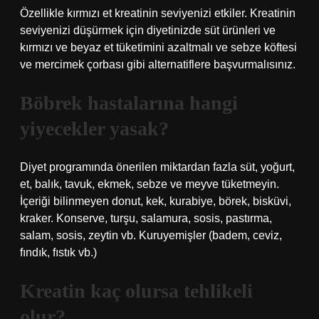
Özellikle kırmızı et kreatinin seviyenizi etkiler. Kreatinin
seviyenizi düşürmek için diyetinizde süt ürünleri ve
kırmızı ve beyaz et tüketimini azaltmalı ve sebze köftesi
ve mercimek çorbası gibi alternatiflere başvurmalısınız.
Böbrek hastalarına hangi
yiyecekler yasak?
Diyet programında önerilen miktardan fazla süt, yoğurt,
et, balık, tavuk, ekmek, sebze ve meyve tüketmeyin.
İçeriği bilinmeyen donut, kek, kurabiye, börek, bisküvi,
kraker. Konserve, turşu, salamura, sosis, pastırma,
salam, sosis, zeytin vb. Kuruyemişler (badem, ceviz,
fındık, fıstık vb.)
Kreatin kaç olursa tehlikeli
olur?