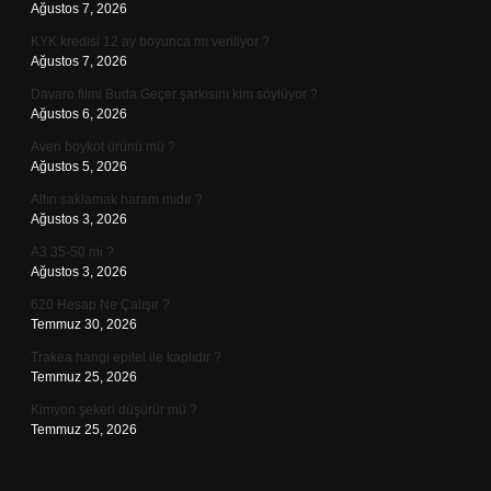
Ağustos 7, 2026
KYK kredisi 12 ay boyunca mı veriliyor ?
Ağustos 7, 2026
Davaro filmi Buda Geçer şarkısını kim söylüyor ?
Ağustos 6, 2026
Aven boykot ürünü mü ?
Ağustos 5, 2026
Altın saklamak haram mıdır ?
Ağustos 3, 2026
A3 35-50 mi ?
Ağustos 3, 2026
620 Hesap Ne Çalışır ?
Temmuz 30, 2026
Trakea hangi epitel ile kaplıdır ?
Temmuz 25, 2026
Kimyon şekeri düşürür mü ?
Temmuz 25, 2026