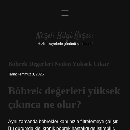
menüyü
Anasayfa
aç
Gizlilik Politikası
Neşeli Bilgi Köşesi
Yasal Uyarı
Hızlı hikayelerle gününü şenlendir!
Hakkımızda
Böbrek Değerleri Neden Yüksek Çıkar
Tarih: Temmuz 3, 2025
Böbrek değerleri yüksek
çıkınca ne olur?
Aynı zamanda böbrekler kanı hızla filtrelemeye çalışır.
Bu durumda kişi kronik böbrek hastalığı geliştirebilir.