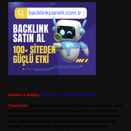
Reklam ve İletişim:
Skype: live:.cid.575569c608265c69
Yasal Uyarı:
Bu internet sitesi, herhangi bir marka, kurum veya şahıs
şirketi ile hiçbir bağlantısı bulunmamaktadır. Sitede yalnızca kendi
hazırladığımız makaleler paylaşılmaktadır. Burada yer alan içerikler
haber niteliği taşımamakta olup, gerçek kurum ve kişiler hakkında
paylaşım yapılmamaktadır. Gerçek kurum ve kişiler ile isim