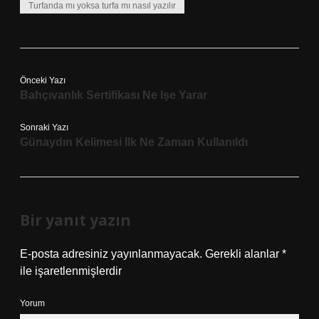
Turfanda mı yoksa turfa mı nasıl yazılır
Önceki Yazı
Bahçıvanlık Sertifikası Ne Işe Yarar
Sonraki Yazı
Günaydın Kelimesi Ilk Ne Zaman Kullanıldı
Bir yanıt yazın
E-posta adresiniz yayınlanmayacak.
Gerekli alanlar
*
ile işaretlenmişlerdir
Yorum