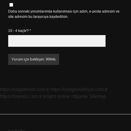
Daha sonraki yorumlarımda kullanılması için adım, e-posta adresim ve
site adresim bu tarayıcıya kaydedilsin.
10 - 4 kaçtır?
*
https://yogaforum.com.tr
https://ozoglunakliyat.com.tr
https://memici.com.tr
knight online
nttgame
Sitemap