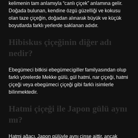
kelimenin tam anlamıyla “canlı çiçek” anlamına gelir.
Doğada bulunan, kendine özgü güzelliği ve kokusu
olan taze çiçeğin, doğadan alınarak büyük ve küçük
boyutlarda farklı yerlerde saklanan adıdır.
Hibiskus çiçeğinin diğer adı
nedir?
Ebegümeci bitkisi ebegümecigiller familyasından olup
farklı yörelerde Mekke gülü, gül hatmi, nar çiçeği, hatmi
çiçeği veya ebegümeci çiçeği gibi farklı isimlerle
bilinmektedir.
Hatmi çiçeği ile Japon gülü aynı
mı?
Hatmi ağacı, Japon gülüyle aynı cinse aittir, ancak