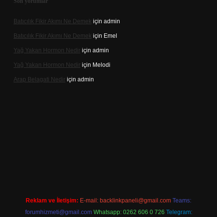
Son yorumlar
Batıcılık Fikir Akımı Ne Demek
için
admin
Batıcılık Fikir Akımı Ne Demek
için
Emel
Yağ Yakan Hormon Nedir
için
admin
Yağ Yakan Hormon Nedir
için
Melodi
Arap Belagati Nedir
için
admin
giriş adresi
Reklam ve İletişim:
E-mail:
backlinkpaneli@gmail.com
Teams:
forumhizmeti@gmail.com
Whatsapp: 0262 606 0 726
Telegram: