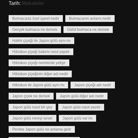
Tarih:
Makaleler
Bulmacada özel işaret nedir
Bulmacanın anlamı nedir
Gerçek bulmaca ne demek
Gülüt bulmaca ne demek
Hatmi çiçeği ile Japon gülü aynı mı
Hibiskus çiçeği bakımı nasıl yapılır
Hibiskus çiçeği nerelerde yetişir
Hibiskus çiçeğinin diğer adı nedir
Hibiskus ile Japon gülü aynı mı
Japon çiçeği adı nedir
Japon çiçek ne demek
Japon gülü diğer adı nedir
Japon gülü nasıl bir şey
Japon gülü nasıl yazılır
Japon gülü nereyi sever
Japon gülü var mı
Pembe Japon gülü ne anlama gelir