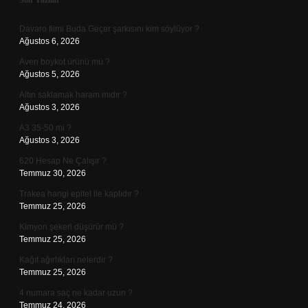
Sidebar
Son Yazılar
Davaro filmi Buda Geçer şarkısını kim söylüyor ?
Ağustos 6, 2026
Aven boykot ürünü mü ?
Ağustos 5, 2026
Altın saklamak haram mıdır ?
Ağustos 3, 2026
A3 35-50 mi ?
Ağustos 3, 2026
620 Hesap Ne Çalışır ?
Temmuz 30, 2026
Trakea hangi epitel ile kaplıdır ?
Temmuz 25, 2026
Kimyon şekeri düşürür mü ?
Temmuz 25, 2026
Kağıt ağırlıkları nelerdir ?
Temmuz 25, 2026
4 numara saç ne kadar uzun ?
Temmuz 24, 2026