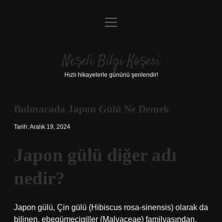
menüyü
Anasayfa
aç
Gizlilik Politikası
Neşeli Bilgi Köşesi
Yasal Uyarı
Hızlı hikayelerle gününü şenlendir!
Hakkımızda
Bulmacada Japon Gülü Ne Demek
Tarih: Aralık 19, 2024
Japon gülü diğer adı
nedir?
Japon gülü, Çin gülü (Hibiscus rosa-sinensis) olarak da
bilinen, ebegümecigiller (Malvaceae) familyasından,