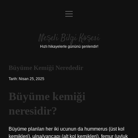
menüyü
Anasayfa
aç
Gizlilik Politikası
Neşeli Bilgi Köşesi
Yasal Uyarı
Hızlı hikayelerle gününü şenlendir!
Hakkımızda
Büyüme Kemiği Nerededir
Tarih: Nisan 25, 2025
Büyüme kemiği
neresidir?
Büyüme planları her iki ucunun da hummerus (üst kol
kemikleri), ulna/yarıçapı (alt kol kemikleri), femur (uyluk