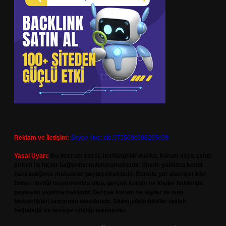
Reklam ve İletişim:
Skype: live:.cid.575569c608265c69
Yasal Uyarı:
Bu internet sitesi, herhangi bir marka, kurum veya şahıs
şirketi ile hiçbir bağlantısı bulunmamaktadır. Sitede yalnızca kendi
hazırladığımız makaleler paylaşılmaktadır. Burada yer alan içerikler
haber niteliği taşımamakta olup, gerçek kurum ve kişiler hakkında
paylaşım yapılmamaktadır. Gerçek kurum ve kişiler ile isim
benzerlikleri tamamen tesadüfidir. Sitemizdeki bilgiler taslak
halindedir ve tavsiye niteliği taşımazlar.