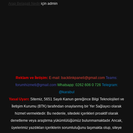
Arap Belagati Nedir
için
admin
eni giriş adresi
Reklam ve İletişim:
E-mail:
backlinkpaneli@gmail.com
Teams:
forumhizmeti@gmail.com
Whatsapp: 0262 606 0 726
Telegram:
@karabul
Yasal Uyarı:
Sitemiz, 5651 Sayılı Kanun gereğince Bilgi Teknolojileri ve
İletişim Kurumu (BTK) tarafından onaylanmış bir Yer Sağlayıcı olarak
hizmet vermektedir. Bu nedenle, sitedeki içerikleri proaktif olarak
denetleme veya araştırma yükümlülüğümüz bulunmamaktadır. Ancak,
üyelerimiz yazdıkları içeriklerin sorumluluğunu taşımakta olup, siteye