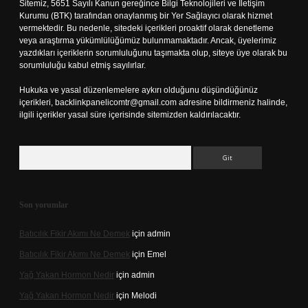
Sitemiz, 5651 Sayılı Kanun gereğince Bilgi Teknolojileri ve İletişim
Kurumu (BTK) tarafından onaylanmış bir Yer Sağlayıcı olarak hizmet
vermektedir. Bu nedenle, sitedeki içerikleri proaktif olarak denetleme
veya araştırma yükümlülüğümüz bulunmamaktadır. Ancak, üyelerimiz
yazdıkları içeriklerin sorumluluğunu taşımakta olup, siteye üye olarak bu
sorumluluğu kabul etmiş sayılırlar.
Hukuka ve yasal düzenlemelere aykırı olduğunu düşündüğünüz
içerikleri,
backlinkpanelicomtr@gmail.com
adresine bildirmeniz halinde,
ilgili içerikler yasal süre içerisinde sitemizden kaldırılacaktır.
Arama
Son yorumlar
Batıcılık Fikir Akımı Ne Demek
için
admin
Batıcılık Fikir Akımı Ne Demek
için
Emel
Yağ Yakan Hormon Nedir
için
admin
Yağ Yakan Hormon Nedir
için
Melodi