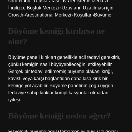
sorumludur. Uluslararası Liv Genişleme Merkezi
İngilizce Boşluk Merkezi ›Uzuvların Uzatılması için
Crowth-Arestinational Merkezi› Koşullar ›Büyüme
Büyüme kemiği kırılırsa ne
olur?
Büyüme paneli kırıkları genellikle acil tedavi gerektirir,
çünkü kemiğin nasıl büyüyebileceğini etkileyebilir.
Gerçek bir tedavi edilmemiş büyüme plakası kırığı,
kavisli veya karşı bağlantıdan daha kısa kırık bir
kemiğe yol açabilir. Büyüme panelinin çoğu uygun
tedaviye sahip kırıklar komplikasyonlar olmadan
iyileşir.
Büyüme kemiği neden ağrır?
Fizyolojik büyüme ağrısı tamamen iyi huylu ve geçici