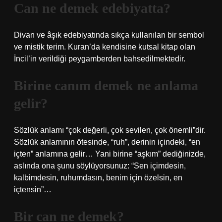
Can ne demek edebiyatta?
Divan ve âşık edebiyatında sıkça kullanılan bir sembol
ve mistik terim. Kuran’da kendisine kutsal kitap olan
İncil’in verildiği peygamberden bahsedilmektedir.
Birine canım demek ne anlama
gelir?
Sözlük anlamı “çok değerli, çok sevilen, çok önemli”dir.
Sözlük anlamının ötesinde, “ruh”, derinin içindeki, “en
içten” anlamına gelir… Yani birine “aşkım” dediğinizde,
aslında ona şunu söylüyorsunuz: “Sen içimdesin,
kalbimdesin, ruhumdasın, benim için özelsin, en
içtensin”…
Bir can ne demek?