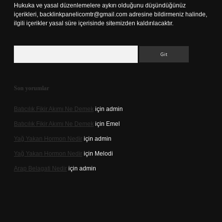
Hukuka ve yasal düzenlemelere aykırı olduğunu düşündüğünüz
içerikleri,
backlinkpanelicomtr@gmail.com
adresine bildirmeniz halinde,
ilgili içerikler yasal süre içerisinde sitemizden kaldırılacaktır.
Arama
Son yorumlar
Batıcılık Fikir Akımı Ne Demek
için
admin
Batıcılık Fikir Akımı Ne Demek
için
Emel
Yağ Yakan Hormon Nedir
için
admin
Yağ Yakan Hormon Nedir
için
Melodi
Arap Belagati Nedir
için
admin