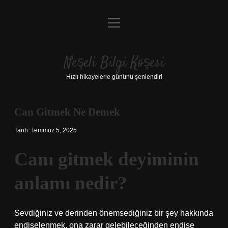
menüyü
Anasayfa
aç
Gizlilik Politikası
Neşeli Bilgi Köşesi
Yasal Uyarı
Hızlı hikayelerle gününü şenlendir!
Hakkımızda
Can Gitmek Ne Demek
Tarih: Temmuz 5, 2025
Canı gitmek deyiminin
anlamı nedir?
Sevdiğiniz ve derinden önemsediğiniz bir şey hakkında
endişelenmek, ona zarar gelebileceğinden endişe