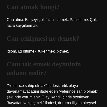
Can atmak hangi?
Can atma: Bir şeyi çok fazla istemek. Panikleme: Çok
fazla kaygılanmak.
Can çekişmesi ne demek?
İdiom. [2] bitirmek, tükenmek, bitmek.
Canı tak etmek deyiminin
anlamı nedir?
“Yeterince sahip olmak” ifadesi, artık olaya
dayanamayacağını ifade eden “yeterince sahip olmak”
şeklinde yorumlanır. Olayı kendi içinde özetleyen
“hayattan vazgeçmek” ifadesi, duruma ilişkin bireysel