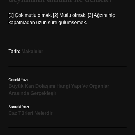
[1] Çok mutlu olmak. [2] Mutlu olmak. [3] Ağzını hiç
kapatmadan uzun süre gülümsemek.
Tarih:
Makaleler
Önceki Yazı
Büyük Kan Dolaşımı Hangi Yapı Ve Organlar
Arasında Gerçekleşir
Sonraki Yazı
Caz Türleri Nelerdir