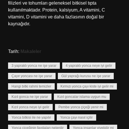
filizleri ve tohumları geleneksel bitkisel tıpta
kullanılmaktadır. Protein, kalsiyum, A vitamini, C
vitamini, D vitamini ve daha fazlasının doğal bir
kaynağıdır.
Tarih:
Makaleler
3 yapraklı yonca ne işe yarar
4 yapraklı yonca neye iyi gelir
Çayır yoncası ne işe yarar
Gül yaprağı kurusu ne işe yarar
Hangi bitki rahmi temizler
Kırmızı yonca çayı kiste iyi gelir mi
Kızıl gonca ne işe yarar
Kızıl goncalar islama uygun mu
Kızıl yonca neye iyi gelir
Pembe yonca çiçeği yenir mi
Yonca bitkisi ile ne yapılır
Yonca çayı nasıl içilir
Yonca çiçeğinin faydaları nelerdir
Yonca insanlar yiyebilir mi