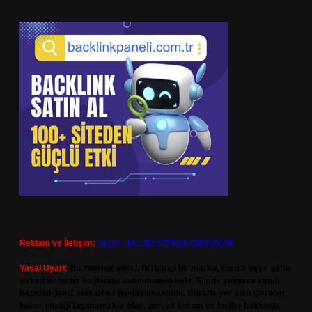
Reklam ve İletişim:
Skype: live:.cid.575569c608265c69
Yasal Uyarı:
Bu internet sitesi, herhangi bir marka, kurum veya şahıs
şirketi ile hiçbir bağlantısı bulunmamaktadır. Sitede yalnızca kendi
hazırladığımız makaleler paylaşılmaktadır. Burada yer alan içerikler
haber niteliği taşımamakta olup, gerçek kurum ve kişiler hakkında