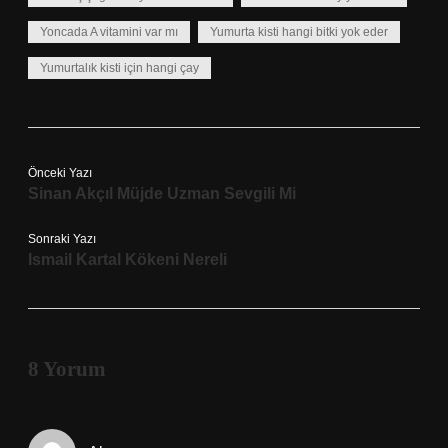
Yoncada A vitamini var mı
Yumurta kisti hangi bitki yok eder
Yumurtalık kisti için hangi çay
Önceki Yazı
Sinan Akçıl Müjde Uzman Sevgili Mi
Sonraki Yazı
Ismail Kartal Kökeni Nereli
8 Yorum