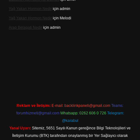
Yağ Yakan Hormon Nedir
için
admin
Yağ Yakan Hormon Nedir
için
Melodi
Arap Belagati Nedir
için
admin
si
Reklam ve İletişim:
E-mail:
backlinkpaneli@gmail.com
Teams:
forumhizmeti@gmail.com
Whatsapp: 0262 606 0 726
Telegram:
@karabul
Yasal Uyarı:
Sitemiz, 5651 Sayılı Kanun gereğince Bilgi Teknolojileri ve
İletişim Kurumu (BTK) tarafından onaylanmış bir Yer Sağlayıcı olarak