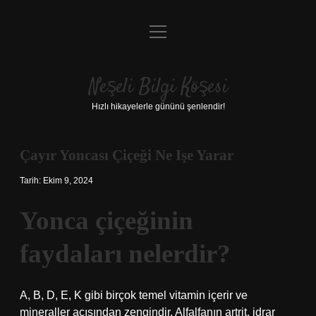
menüyü
Anasayfa
aç
Gizlilik Politikası
Neşeli Bilgi Köşesi
Yasal Uyarı
Hızlı hikayelerle gününü şenlendir!
Hakkımızda
Çayır Yoncası Çiçeği Ne Işe Yarar
Tarih: Ekim 9, 2024
Yonca çiçeğinin
faydaları nelerdir?
A, B, D, E, K gibi birçok temel vitamin içerir ve
mineraller açısından zengindir. Alfalfanın artrit, idrar