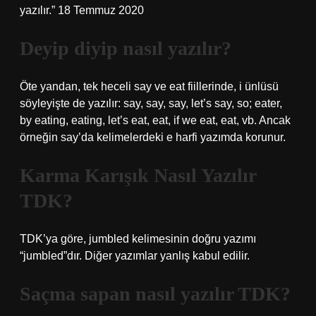
yazılır.” 18 Temmuz 2020
Deyip diyip nasıl yazılır?
Öte yandan, tek heceli say ve eat fiillerinde, i ünlüsü
söyleyişte de yazılır: say, say, say, let’s say, so; eater,
by eating, eating, let’s eat, eat, if we eat, eat, vb. Ancak
örneğin say’da kelimelerdeki e harfi yazımda korunur.
Karma Karışık Nasıl Yazılır
TDK?
TDK’ya göre, jumbled kelimesinin doğru yazımı
“jumbled”dır. Diğer yazımlar yanlış kabul edilir.
Saçma sapan nasıl yazılır TDK?