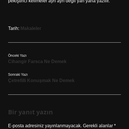
pekiştirici kelimeler ayrı ayrı değil yan yana yazılır.
Tarih:
Makaleler
Önceki Yazı
Cihangir Farsca Ne Demek
Sonraki Yazı
Çetrefilli Konuşmak Ne Demek
Bir yanıt yazın
E-posta adresiniz yayınlanmayacak.
Gerekli alanlar
*