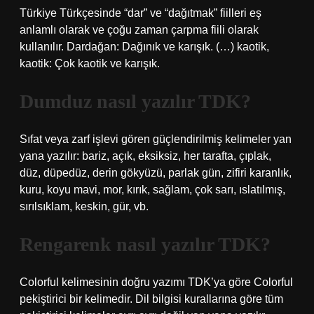
Türkiye Türkçesinde “dar” ve “dağıtmak” fiilleri eş
anlamlı olarak ve çoğu zaman çarpma fiili olarak
kullanılır. Dardağan: Dağınık ve karışık. (…) kaotik,
kaotik: Çok kaotik ve karışık.
Dumduz nasıl yazılır TDK?
Sıfat veya zarf işlevi gören güçlendirilmiş kelimeler yan
yana yazılır: bariz, açık, eksiksiz, her tarafta, çıplak,
düz, düpedüz, derin gökyüzü, parlak gün, zifiri karanlık,
kuru, koyu mavi, mor, kırık, sağlam, çok sarı, ıslatılmış,
sırılsıklam, keskin, gür, vb.
Rengarenk nasıl yazılır TDK?
Colorful kelimesinin doğru yazımı TDK’ya göre Colorful
pekiştirici bir kelimedir. Dil bilgisi kurallarına göre tüm