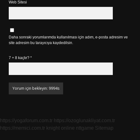
Web Sitesi
Daha sonraki yorumlarımda kullanılması için adım, e-posta adresim ve
site adresim bu tarayıcıya kaydedilsin.
7 + 8 kaçtır?
*
https://yogaforum.com.tr
https://ozoglunakliyat.com.tr
https://memici.com.tr
knight online
nttgame
Sitemap