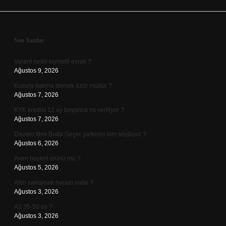
Sidebar
Son Yazılar
Varant nedir kıymetli evrak ?
Ağustos 9, 2026
Kusura bakma demek özür müdür ?
Ağustos 7, 2026
KYK kredisi 12 ay boyunca mı veriliyor ?
Ağustos 7, 2026
Davaro filmi Buda Geçer şarkısını kim söylüyor ?
Ağustos 6, 2026
Aven boykot ürünü mü ?
Ağustos 5, 2026
Altın saklamak haram mıdır ?
Ağustos 3, 2026
A3 35-50 mi ?
Ağustos 3, 2026