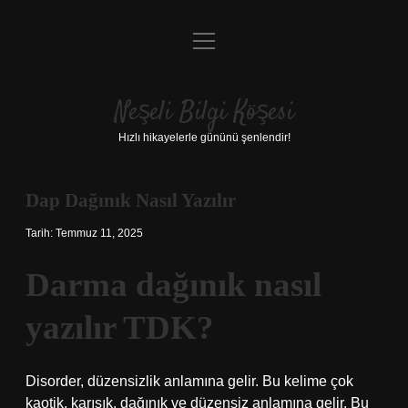
menüyü
Anasayfa
aç
Gizlilik Politikası
Neşeli Bilgi Köşesi
Yasal Uyarı
Hızlı hikayelerle gününü şenlendir!
Hakkımızda
Dap Dağınık Nasıl Yazılır
Tarih: Temmuz 11, 2025
Darma dağınık nasıl
yazılır TDK?
Disorder, düzensizlik anlamına gelir. Bu kelime çok
kaotik, karışık, dağınık ve düzensiz anlamına gelir. Bu