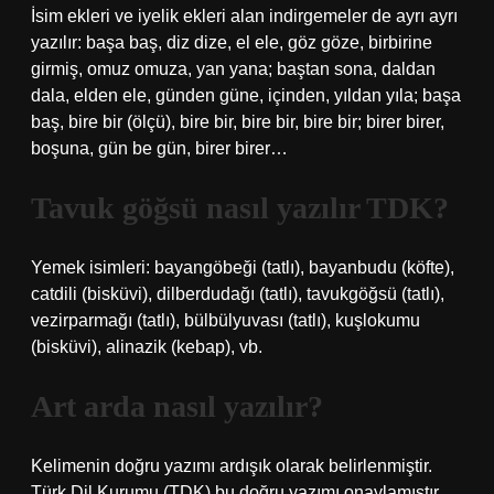
İsim ekleri ve iyelik ekleri alan indirgemeler de ayrı ayrı
yazılır: başa baş, diz dize, el ele, göz göze, birbirine
girmiş, omuz omuza, yan yana; baştan sona, daldan
dala, elden ele, günden güne, içinden, yıldan yıla; başa
baş, bire bir (ölçü), bire bir, bire bir, bire bir; birer birer,
boşuna, gün be gün, birer birer…
Tavuk göğsü nasıl yazılır TDK?
Yemek isimleri: bayangöbeği (tatlı), bayanbudu (köfte),
catdili (bisküvi), dilberdudağı (tatlı), tavukgöğsü (tatlı),
vezirparmağı (tatlı), bülbülyuvası (tatlı), kuşlokumu
(bisküvi), alinazik (kebap), vb.
Art arda nasıl yazılır?
Kelimenin doğru yazımı ardışık olarak belirlenmiştir.
Türk Dil Kurumu (TDK) bu doğru yazımı onaylamıştır.