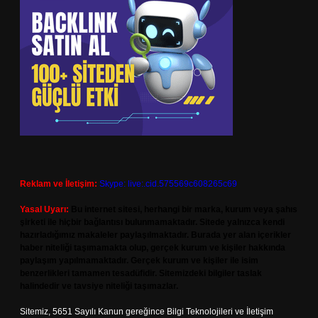
Reklam ve İletişim:
Skype: live:.cid.575569c608265c69
Yasal Uyarı:
Bu internet sitesi, herhangi bir marka, kurum veya şahıs
şirketi ile hiçbir bağlantısı bulunmamaktadır. Sitede yalnızca kendi
hazırladığımız makaleler paylaşılmaktadır. Burada yer alan içerikler
haber niteliği taşımamakta olup, gerçek kurum ve kişiler hakkında
paylaşım yapılmamaktadır. Gerçek kurum ve kişiler ile isim
benzerlikleri tamamen tesadüfidir. Sitemizdeki bilgiler taslak
halindedir ve tavsiye niteliği taşımazlar.
Sitemiz, 5651 Sayılı Kanun gereğince Bilgi Teknolojileri ve İletişim