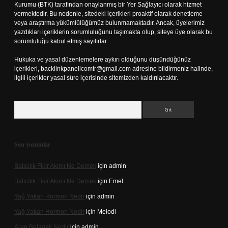
Kurumu (BTK) tarafından onaylanmış bir Yer Sağlayıcı olarak hizmet
vermektedir. Bu nedenle, sitedeki içerikleri proaktif olarak denetleme
veya araştırma yükümlülüğümüz bulunmamaktadır. Ancak, üyelerimiz
yazdıkları içeriklerin sorumluluğunu taşımakta olup, siteye üye olarak bu
sorumluluğu kabul etmiş sayılırlar.
Hukuka ve yasal düzenlemelere aykırı olduğunu düşündüğünüz
içerikleri,
backlinkpanelicomtr@gmail.com
adresine bildirmeniz halinde,
ilgili içerikler yasal süre içerisinde sitemizden kaldırılacaktır.
Arama
Son yorumlar
Batıcılık Fikir Akımı Ne Demek
için
admin
Batıcılık Fikir Akımı Ne Demek
için
Emel
Yağ Yakan Hormon Nedir
için
admin
Yağ Yakan Hormon Nedir
için
Melodi
Arap Belagati Nedir
için
admin