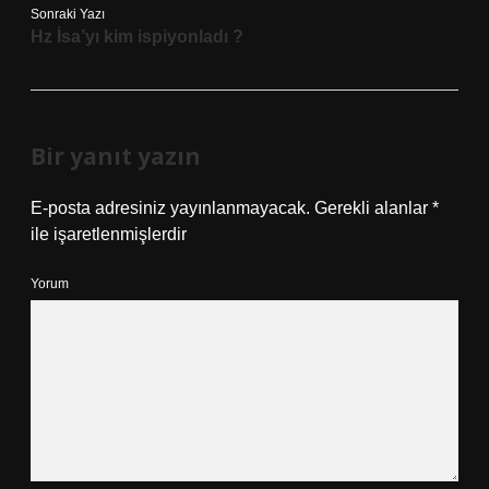
Sonraki Yazı
Hz İsa’yı kim ispiyonladı ?
Bir yanıt yazın
E-posta adresiniz yayınlanmayacak.
Gerekli alanlar
*
ile işaretlenmişlerdir
Yorum