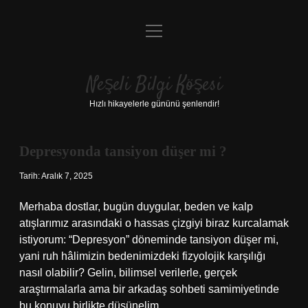
menüyü
Anasayfa
aç
Gizlilik Politikası
Neşeli Bilgi Köşesi
Yasal Uyarı
Hızlı hikayelerle gününü şenlendir!
Hakkımızda
Depresyonda tansiyon düşer mi ?
Tarih: Aralık 7, 2025
Merhaba dostlar, bugün duygular, beden ve kalp
atışlarımız arasındaki o hassas çizgiyi biraz kurcalamak
istiyorum: “Depresyon” döneminde tansiyon düşer mi,
yani ruh hâlimizin bedenimizdeki fizyolojik karşılığı
nasıl olabilir? Gelin, bilimsel verilerle, gerçek
araştırmalarla ama bir arkadaş sohbeti samimiyetinde
bu konuyu birlikte düşünelim.