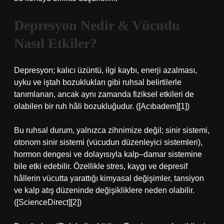
Depresyon Nedir & Vücudu
Nasıl Etkiler?
Depresyon; kalıcı üzüntü, ilgi kaybı, enerji azalması,
uyku ve iştah bozuklukları gibi ruhsal belirtilerle
tanımlanan, ancak aynı zamanda fiziksel etkileri de
olabilen bir ruh hâli bozukluğudur. ([Acıbadem][1])
Bu ruhsal durum, yalnızca zihnimize değil; sinir sistemi,
otonom sinir sistemi (vücudun düzenleyici sistemleri),
hormon dengesi ve dolayısıyla kalp–damar sistemine
bile etki edebilir. Özellikle stres, kaygı ve depresif
hâllerin vücutta yarattığı kimyasal değişimler, tansiyon
ve kalp atış düzeninde değişikliklere neden olabilir.
([ScienceDirect][2])