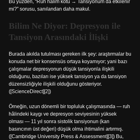
Bu yüzden, “Ruh halim kötü → Tansiyonum da etkilenir
mi?” sorusu, sanılandan daha makul.
Bilim Ne Diyor: Depresyon ile
Tansiyon Arasındaki İlişki
Burada akılda tutulması gereken ilk şey: araştırmalar bu
konuda net bir konsensüs ortaya koyamıyor; yani bazı
çalışmalar depresyonun düşük tansiyonla ilişkili
olduğunu, bazıları ise yüksek tansiyon ya da tansiyon
düzensizliğiyle ilişkili olduğunu gösteriyor.
([ScienceDirect][2])
Örneğin, uzun dönemli bir topluluk çalışmasında — ruh
hâlindeki kaygı ve depresyon seviyesinin yüksek
olması — 11 yıl sonra sistolik tansiyonun (kan
basıncının üst değeri) düşük olma ihtimalini artırmış.
([Cambridge University Press & Assessment][3]) Bu,