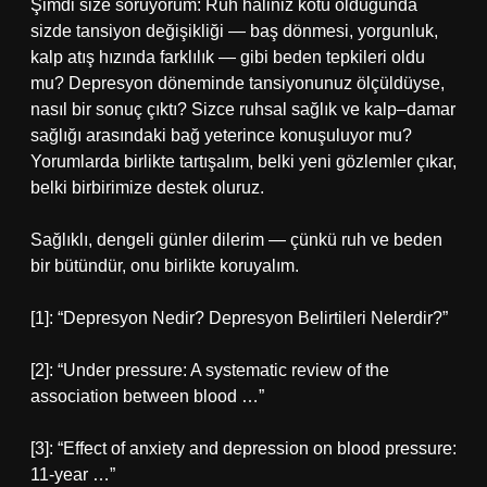
Şimdi size soruyorum: Ruh haliniz kötü olduğunda
sizde tansiyon değişikliği — baş dönmesi, yorgunluk,
kalp atış hızında farklılık — gibi beden tepkileri oldu
mu? Depresyon döneminde tansiyonunuz ölçüldüyse,
nasıl bir sonuç çıktı? Sizce ruhsal sağlık ve kalp–damar
sağlığı arasındaki bağ yeterince konuşuluyor mu?
Yorumlarda birlikte tartışalım, belki yeni gözlemler çıkar,
belki birbirimize destek oluruz.
Sağlıklı, dengeli günler dilerim — çünkü ruh ve beden
bir bütündür, onu birlikte koruyalım.
[1]: “Depresyon Nedir? Depresyon Belirtileri Nelerdir?”
[2]: “Under pressure: A systematic review of the
association between blood …”
[3]: “Effect of anxiety and depression on blood pressure:
11-year …”