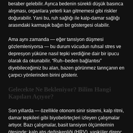
beraber gelebilir. Ayrıca bedenin sürekli düşük basınca
alışması, organlara yeterli kan gitmemesi gibi riskler
doğurabilir. Yani bu, ruh sağlığı ile kalp-damar sağlığı
arasındaki karmaşık bağın bir göstergesi olabilir.
Ama aynı zamanda — eğer tansiyon düşmesi
gözlemleniyorsa — bu durum vücudun ruhsal stres ve
depresyon yüküne nasıl tepki verdiğine dair bir ipucu
olarak da okunabilir. “Ruh–beden bağlantısı”
diyebileceğimiz bu alan, bazen görünmez tanrıçanın en
çarpıcı yönlerinden birini gösterir.
Gelecekte Ne Bekleniyor? Bilim Hangi
Kapıları Açıyor?
Son yıllarda — özellikle otonom sinir sistemi, kalp ritmi,
damar tepkileri gibi biyobelirteçleri izleyen çalışmalar
artıyor. Bazı çalışmalar, basit tansiyon ölçümlerinin
ötesinde; kalp atış değişkenliği (HRV), vasküler direnç,