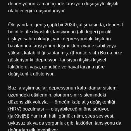
depresyonun zaman içinde tansiyon düşüşüyle ilişkili
olabileceğini düşündürüyor.
Öte yandan, geniş çaplı bir 2024 çalışmasında, depresif
belirtiler ile diyastolik tansiyonun (alt değer) pozitif
ilişkiye sahip olduğu, yani depresyondaki kişilerin
bazılarında tansiyonun düşmekten ziyade sabit veya
yüksek kalabildiği saptanmış. ([Frontiers][4]) Bu da bize
gösteriyor ki; depresyon–tansiyon ilişkisi kişisel
faktörlere, yaşa, genetiğe ve hayat tarzına göre
değişkenlik gösteriyor.
Bazı araştırmacılar, depresyonun kalp–damar sistemi
üzerindeki etkilerinin, otonom sinir sistemindeki
düzensizlik yoluyla — örneğin kalp atış değişkenliği
(HRV) bozulması — oluşabileceğini öne sürüyor.
([arXiv][5]) Yani ruh hâli, günlük ritim, stres seviyesi,
uykusuzluk ya da yorgunluk gibi faktörler; tansiyonu da
doğrudan etkileyebiliyor.