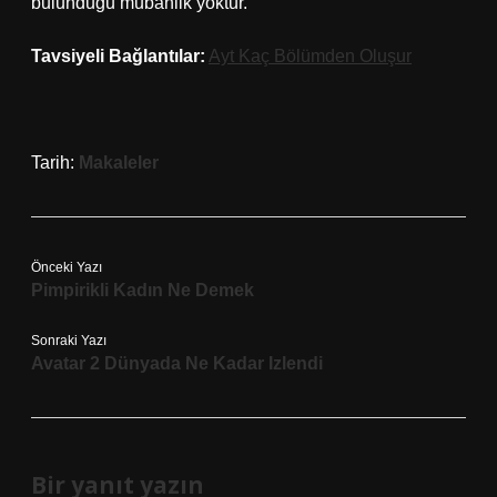
bulunduğu mubahlik yoktur.
Tavsiyeli Bağlantılar:
Ayt Kaç Bölümden Oluşur
Tarih:
Makaleler
Önceki Yazı
Pimpirikli Kadın Ne Demek
Sonraki Yazı
Avatar 2 Dünyada Ne Kadar Izlendi
Bir yanıt yazın