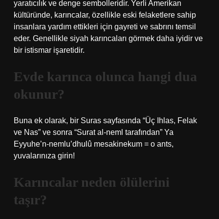
yaratıcılık ve denge sembolleridir. Yerli Amerikan
kültüründe, karıncalar, özellikle eski felaketlere sahip
insanlara yardım ettikleri için gayreti ve sabrını temsil
eder. Genellikle siyah karıncaları görmek daha iyidir ve
bir istismar işaretidir.
Evde karınca olunca hangi dua
okunur?
Buna ek olarak, bir Suras sayfasında “Üç Ihlas, Felak
ve Nas” ve sonra “Surat al-neml tarafından” Ya
Eyyuhe’n-nemlu’dhulû mesakinekum = o ants,
yuvalarınıza girin!
Karıncalar neden ölülerini
taşır?