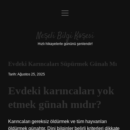
menüyü
Anasayfa
aç
Gizlilik Politikası
Neşeli Bilgi Köşesi
Yasal Uyarı
Hızlı hikayelerle gününü şenlendir!
Hakkımızda
Evdeki Karıncaları Süpürmek Günah Mı
Tarih: Ağustos 25, 2025
Evdeki karıncaları yok
etmek günah mıdır?
Karıncaları gereksiz öldürmek ve tüm hayvanları
öldürmek günahtır. Dini bilginler belirli kriterleri dikkate