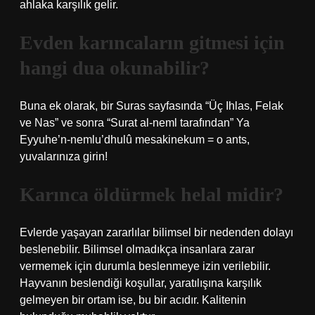
ahlaka karşılık gelir.
Evden karıncaların gitmesi için
hangi dua okunabilir?
Buna ek olarak, bir Suras sayfasında “Üç Ihlas, Felak
ve Nas” ve sonra “Surat al-neml tarafından” Ya
Eyyuhe’n-nemlu’dhulû mesakinekum = o ants,
yuvalarınıza girin!
Karınca öldürmek helal midir?
Evlerde yaşayan zararlılar bilimsel bir nedenden dolayı
beslenebilir. Bilimsel olmadıkça insanlara zarar
vermemek için durumla beslenmeye izin verilebilir.
Hayvanın beslendiği koşullar, yaratılışına karşılık
gelmeyen bir ortam ise, bu bir acıdır. Kalitenin